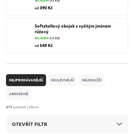
SKLADEM
(>5 KS)
390 Kč
od
Softshellový obojek s vyšitým jménem
růžový
SKLADEM
(>5 KS)
549 Kč
od
Ř
a
NEJPRODÁVANĚJŠÍ
NEJLEVNĚJŠÍ
NEJDRAŽŠÍ
z
e
ABECEDNĚ
n
í
673
položek celkem
p
r
OTEVŘÍT FILTR
o
d