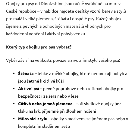
p
v
Obojky pro psy od Dinofashion jsou ručně vyráběné na míru v
r
á
České republice – v nabídce najdete desítky vzorů, barev a stylů
v
n
pro malá i velká plemena, štěňata i dospělé psy. Každý obojek
k
í
y
šijeme z pevných a pohodlných materiálů vhodných pro
v
každodenní venčení i aktivní pohyb venku.
ý
p
Který typ obojku pro psa vybrat?
i
s
u
Výběr závisí na velikosti, povaze a životním stylu vašeho psa:
Štěňata
– lehké a měkké obojky, které neomezují pohyb a
jsou šetrné k citlivé kůži
Aktivní psi
– pevné popruhové nebo reflexní obojky pro
bezpečnost i za šera nebo v lese
Citlivá nebo jemná plemena
– softshellové obojky bez
tlaku na krk, příjemné při dlouhém nošení
Milovníci stylu
– obojky s motivem, se jménem psa nebo v
kompletním sladěném setu