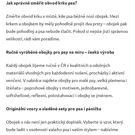
Jak správně změřit obvod krku psa?
Změřte obvod krku v místě, kde psa běžně nosí obojek. Mezi
krkem a obojkem by měly pohodlně projít dva prsty – obojek pak
bude pohodlný a psa nebude tlačit. Pokud si nejste jistí správnou
velikostí, rádi vám poradíme.
Ručně vyráběné obojky pro psy na míru – česká výroba
Každý obojek šijeme ručně v ČR z kvalitních a odolných
materiálů vhodných pro každodenní nošení, procházky i aktivní
venčení. V nabídce najdete obojky pro malé psy, velká plemena i
štěňata – popruhové obojky s motivem, jednobarevné,
softshellové, reflexní, polostahovací i obojky se jménem.
Originální vzory a sladěné sety pro psa i páníčka
Obojek u nás není jen praktický doplněk. Vyberte si vzor, který
bude ladit s osobností vašeho psa i vaším stylem – nabízíme