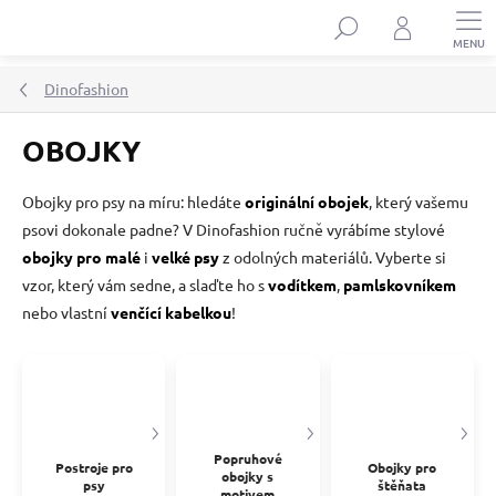
Přejít
Hledat
na
obsah
Dinofashion
OBOJKY
Obojky pro psy na míru: hledáte
originální obojek
, který vašemu
psovi dokonale padne? V Dinofashion ručně vyrábíme stylové
obojky pro malé
i
velké psy
z odolných materiálů. Vyberte si
vzor, který vám sedne, a slaďte ho s
vodítkem
,
pamlskovníkem
nebo vlastní
venčící kabelkou
!
Popruhové
Postroje pro
Obojky pro
obojky s
psy
štěňata
motivem