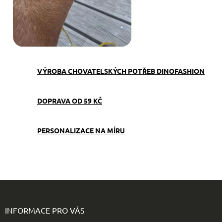
VÝROBA CHOVATELSKÝCH POTŘEB DINOFASHION
DOPRAVA OD 59 KČ
PERSONALIZACE NA MÍRU
Z
á
p
INFORMACE PRO VÁS
a