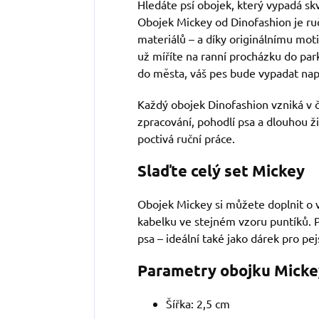
Hledáte psí obojek, který vypadá sk
Obojek Mickey od Dinofashion je ruč
materiálů – a díky originálnímu mot
už míříte na ranní procházku do par
do města, váš pes bude vypadat nap
Každý obojek Dinofashion vzniká v č
zpracování, pohodlí psa a dlouhou ž
poctivá ruční práce.
Slaďte celý set Mickey
Obojek Mickey si můžete doplnit o v
kabelku ve stejném vzoru puntíků. P
psa – ideální také jako dárek pro pej
Parametry obojku Micke
Šířka: 2,5 cm