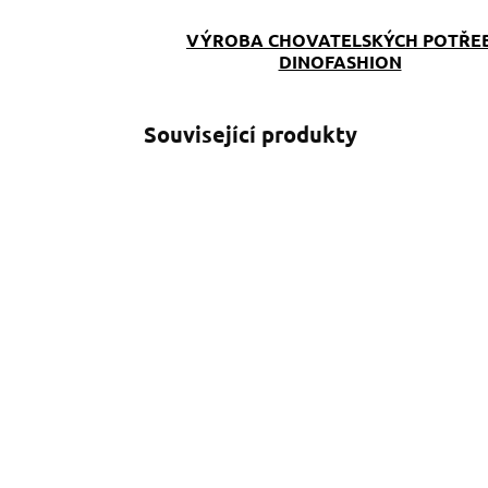
VÝROBA CHOVATELSKÝCH POTŘE
DINOFASHION
Související produkty
SKLADEM
(>5 KS)
Popruhové vodítko
pro psy Mickey žlutý