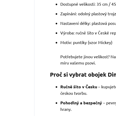
Dostupné velikosti: 35 cm / 4
Zapínání: odolný plastový troj
Nastavení délky: plastová pos
Výroba: ručně šito v České rep
Motiv: puntíky (vzor Mickey)
Potřebujete jinou velikost? N
míru vašemu psovi.
Proč si vybrat obojek Di
Ručně šito v Česku
– kupujet
českou tvorbu.
Pohodlný a bezpečný
– pevný
hrany.