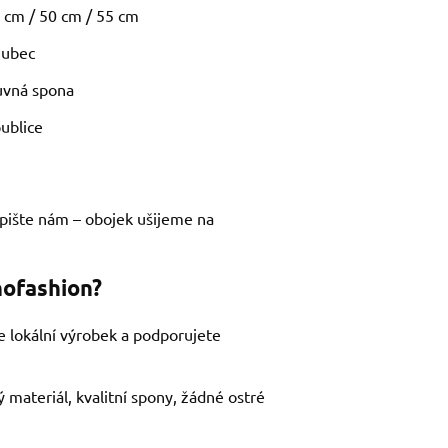
5 cm / 50 cm / 55 cm
zubec
uvná spona
ublice
apište nám – obojek ušijeme na
nofashion?
e lokální výrobek a podporujete
 materiál, kvalitní spony, žádné ostré