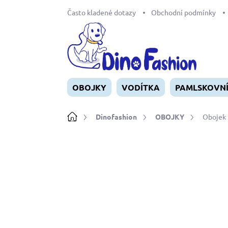
Přejít
Často kladené dotazy
Obchodní podmínky
na
obsah
OBOJKY
VODÍTKA
PAMLSKOVN
Domů
Dinofashion
OBOJKY
Obojek 
Neohodnoceno
Podrobnosti ho