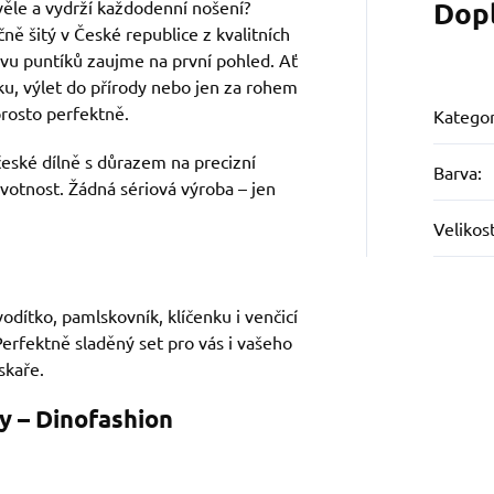
Dop
věle a vydrží každodenní nošení?
ně šitý v České republice z kvalitních
ivu puntíků zaujme na první pohled. Ať
ku, výlet do přírody nebo jen za rohem
rosto perfektně.
Kategor
eské dílně s důrazem na precizní
Barva
:
ivotnost. Žádná sériová výroba – jen
Velikos
odítko, pamlskovník, klíčenku i venčicí
erfektně sladěný set pro vás i vašeho
skaře.
y – Dinofashion