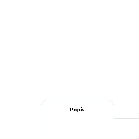
349 Kč
od
Detail
Vodítko, které zaujme na
každé procházce. Ručně šité v
Česku, dostupné v libovolné
délce a snadno sladitelné s
obojkem, pamlskovníkem i
venčící kabelkou.
Popis