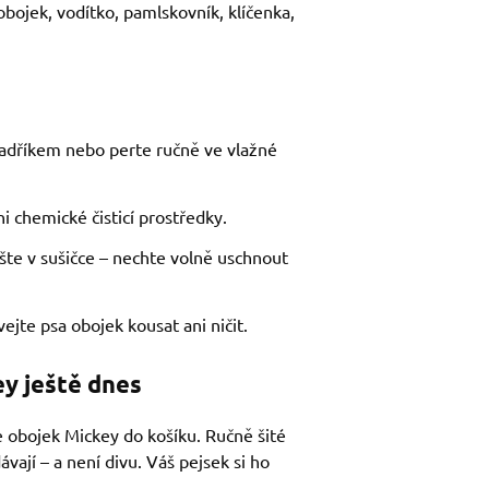
obojek, vodítko, pamlskovník, klíčenka,
hadříkem nebo perte ručně ve vlažné
i chemické čisticí prostředky.
te v sušičce – nechte volně uschnout
jte psa obojek kousat ani ničit.
y ještě dnes
e obojek Mickey do košíku. Ručně šité
vají – a není divu. Váš pejsek si ho