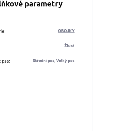
lňkové parametry
ie
:
OBOJKY
Žlutá
t psa
:
Střední pes, Velký pes