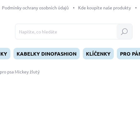
Podmínky ochrany osobních údajů
Kde koupíte naše produkty
Hledat
ÍKY
KABELKY DINOFASHION
KLÍČENKY
PRO PÁ
pro psa Mickey žlutý
dnocení
ZNAČKA:
DINOFASHION
od
329 Kč
Měrná
ZVOLTE VARIANTU
cena:
DÉLKA