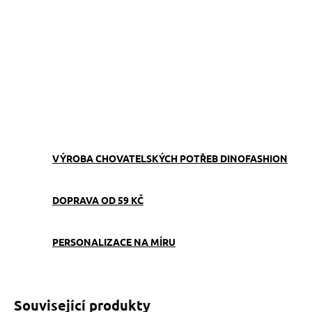
Vodítko, které zaujme na každé procházce. Ručně šité v Česku,
dostupné v libovolné délce a snadno sladitelné s obojkem,
pamlskovníkem i venčící kabelkou.
ZEPTAT SE
VÝROBA CHOVATELSKÝCH POTŘEB DINOFASHION
DOPRAVA OD 59 KČ
PERSONALIZACE NA MÍRU
Související produkty