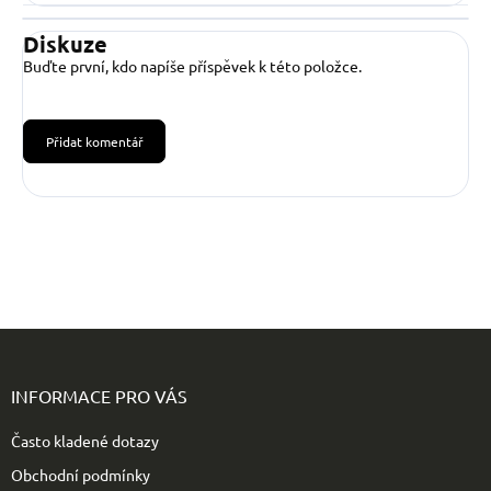
Diskuze
Buďte první, kdo napíše příspěvek k této položce.
Přidat komentář
Z
á
p
INFORMACE PRO VÁS
a
t
Často kladené dotazy
í
Obchodní podmínky