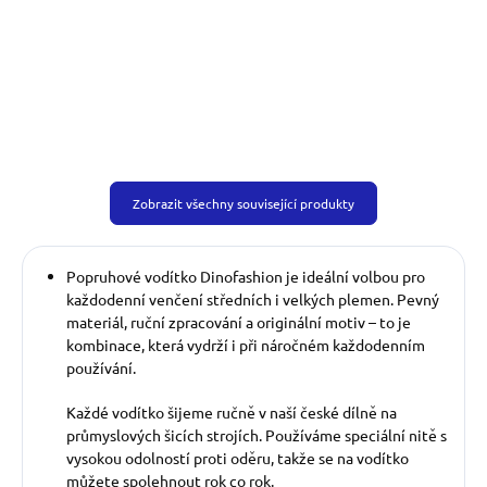
venčicí kabelku ve stejném...
Zobrazit všechny související produkty
Popruhové vodítko Dinofashion je ideální volbou pro
každodenní venčení středních i velkých plemen. Pevný
materiál, ruční zpracování a originální motiv – to je
kombinace, která vydrží i při náročném každodenním
používání.
Každé vodítko šijeme ručně v naší české dílně na
průmyslových šicích strojích. Používáme speciální nitě s
vysokou odolností proti oděru, takže se na vodítko
můžete spolehnout rok co rok.