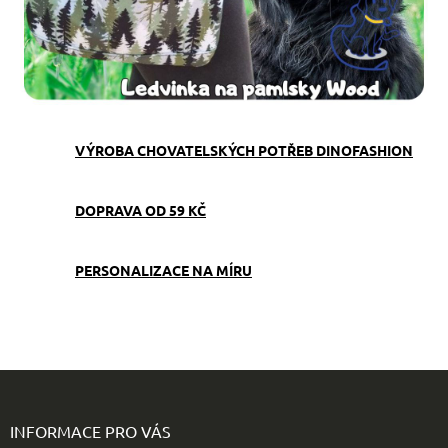
VÝROBA CHOVATELSKÝCH POTŘEB DINOFASHION
DOPRAVA OD 59 KČ
PERSONALIZACE NA MÍRU
Z
á
p
INFORMACE PRO VÁS
a