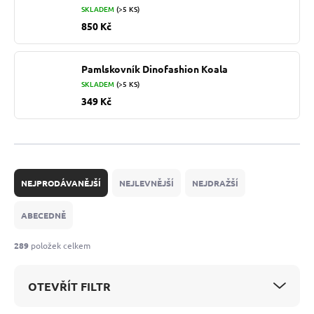
SKLADEM
(>5 KS)
850 Kč
Pamlskovník Dinofashion Koala
SKLADEM
(>5 KS)
349 Kč
Ř
a
NEJPRODÁVANĚJŠÍ
NEJLEVNĚJŠÍ
NEJDRAŽŠÍ
z
e
ABECEDNĚ
n
í
289
položek celkem
p
r
OTEVŘÍT FILTR
o
d