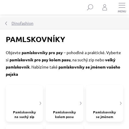
Přejít
Hledat
na
obsah
Dinofashion
PAMLSKOVNÍKY
Objevte
pamlskovníky pro psy
– pohodlné a praktické. Vyberte
si
pamlskovník pro psy kolem pasu
,
na suchý zip nebo
velký
pamlskovník
. Nabízíme také
pamlskovníky se jménem vašeho
pejska
Pamlskovníky
Pamlskovníky
Pamlskovníky
na suchý zip
kolem pasu
se jménem