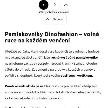
1
25
O
S
v
t
289
položek celkem
l
r
Nahoru
á
á
d
n
a
Pamlskovníky Dinofashion – volné
k
c
o
í
ruce na každém venčení
p
v
r
á
Hledáte parťáka, který udrží vaše kapsy čisté a odměny budete
v
n
k
mít okamžitě dostupné? Naše
ručně vyráběné pamlskovníky
í
y
navrhujeme tak, aby vydržely náročný trénink štěňat i dlouhé
v
výlety do přírody. Zapomeňte na drobky v kapsách u bundy a
ý
p
pořiďte si doplněk, který ladí s vaším
outfitem i vodítkem.
i
s
Pamlskovník okolo pasu
Ideální volba pro ty, kteří chtějí mít
u
volné ruce pro vodítko, klikr nebo foťák. Nastavitelný pás zajistí,
že kapsa nebude při pohybu překážet.