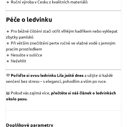
🔹 Ruční výroba v Česku z kvalitních materiálů
Péče o ledvinku
🔹 Pro běžné čištění stačí otřít vlhkým hadříkem nebo vyklepat
zbytky pamlsků
🔹 Při větším znečištění perte ručně ve vlažné vodě s jemným
pracím prostředkem
🔹 Nesušte v sušičce
🔹 Nežehlit
💜
Pořiďte si svou ledvinku Lila ještě dnes
a užijte si každé
venčení bez stresu – s elegancí, pohodlím a vším po ruce.
📖 Pokud vás zajímá více,
přečtěte si náš článek o ledvinkách
okolo pasu.
Doplňkové parametry