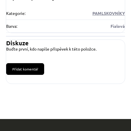
Kategorie
:
PAMLSKOVNÍKY
Barva
:
Fialová
Diskuze
Buďte první, kdo napíše příspěvek k této položce.
Přidat komentář
Z
á