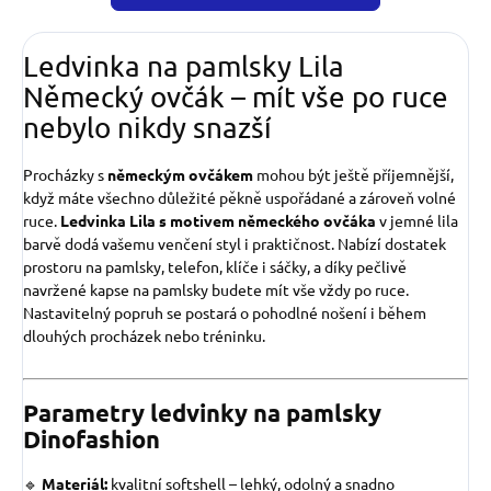
Ledvinka na pamlsky Lila
Německý ovčák – mít vše po ruce
nebylo nikdy snazší
C
Procházky s
německým ovčákem
mohou být ještě příjemnější,
h
když máte všechno důležité pěkně uspořádané a zároveň volné
a
t
ruce.
Ledvinka Lila s motivem německého ovčáka
v jemné lila
G
P
barvě dodá vašemu venčení styl i praktičnost. Nabízí dostatek
T
prostoru na pamlsky, telefon, klíče i sáčky, a díky pečlivě
ř
e
navržené kapse na pamlsky budete mít vše vždy po ruce.
k
l
Nastavitelný popruh se postará o pohodlné nošení i během
:
dlouhých procházek nebo tréninku.
Parametry ledvinky na pamlsky
Dinofashion
🔹
Materiál:
kvalitní softshell – lehký, odolný a snadno