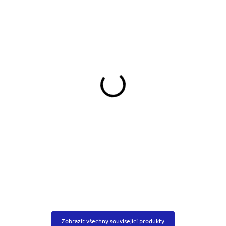
SKLADEM
SKLADEM
(>5 KS)
(>5 KS)
Autopás Jezevčík
Klíčenka jezevčík na modré
319 Kč
199 Kč
Do košíku
Do košíku
Zobrazit všechny související produkty