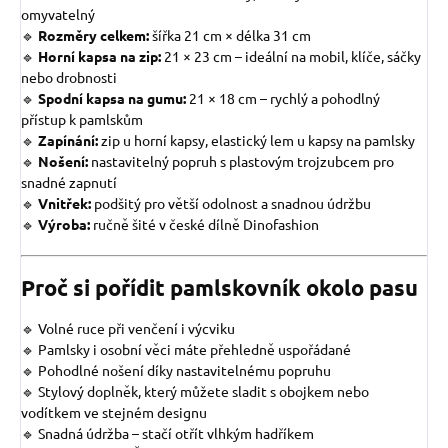
omyvatelný
🔹
Rozměry celkem:
šířka 21 cm × délka 31 cm
🔹
Horní kapsa na zip:
21 × 23 cm – ideální na mobil, klíče, sáčky
nebo drobnosti
🔹
Spodní kapsa na gumu:
21 × 18 cm – rychlý a pohodlný
přístup k pamlskům
🔹
Zapínání:
zip u horní kapsy, elastický lem u kapsy na pamlsky
🔹
Nošení:
nastavitelný popruh s plastovým trojzubcem pro
snadné zapnutí
🔹
Vnitřek:
podšitý pro větší odolnost a snadnou údržbu
🔹
Výroba:
ručně šité v české dílně Dinofashion
Proč si pořídit pamlskovník okolo pasu
🔹 Volné ruce při venčení i výcviku
🔹 Pamlsky i osobní věci máte přehledně uspořádané
🔹 Pohodlné nošení díky nastavitelnému popruhu
🔹 Stylový doplněk, který můžete sladit s obojkem nebo
vodítkem ve stejném designu
🔹 Snadná údržba – stačí otřít vlhkým hadříkem