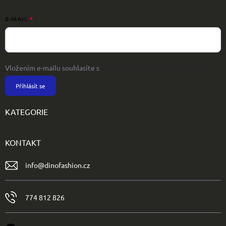
E-MAIL
Vložením e-mailu souhlasíte s
podmínkami ochrany osobních údajů
Přihlásit se
KATEGORIE
KONTAKT
info
@
dinofashion.cz
774 812 826