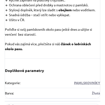
🔹 Rychlé zapínání na plastový trojzubec.
🔹 Ochrana oblečení před drobky a mastnotou z pamlsků.
🔹 Stylový doplněk, který lze sladit s
obojkem
nebo vodítkem.
🔹 Snadná údržba – stačí otřít nebo vyklepat.
🔹 Ušito v ČR.
Pořiďte si svůj pamlskovník okolo pasu ještě dnes a užijte si
venčení bez starostí.
Pokud vás zajímá více, přečtěte si náš
článek o ledvinkách
okolo pasu.
Doplňkové parametry
Kategorie
:
PAMLSKOVNÍKY
Barva
:
Žlutá