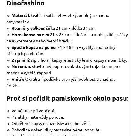
Dinofashion
🔹
Materiál:
kvalitní softshell – lehký, odolný a snadno
omyvatelný.
🔹
Rozměry celkem:
šířka 21 cm × délka 31 cm.
🔹
Horní kapsa na zip:
21 × 23 cm – ideální na mobil, klíče, sáčky
na exkrementy nebo menší hračku.
🔹
Spodní kapsa na gumu:
21 × 18 cm – rychlý a pohodlný
přístup k pamlskům.
🔹
Zapínání:
zip u horní kapsy, elastický lem u kapsy na pamlsky.
🔹
Nošení:
nastavitelný popruh s plastovým trojzubcem pro
snadné a rychlé zapnutí.
🔹
Vnitřek:
kvalitní podšívka pro vyšší odolnost a snadnou
údržbu.
Proč si pořídit pamlskovník okolo pasu:
🔹 Volné ruce při venčení.
🔹 Pamlsky máte vždy po ruce.
🔹 Oddělené kapsy na pamlsky a osobní věci.
🔹 Pohodlné nošení díky nastavitelnému popruhu.