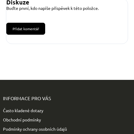
Diskuze
Buďte první, kdo napíše příspěvek k této položce.
Přidat komentář
Z
á
p
INFORMACE PRO VÁS
a
t
Často kladené dotazy
í
Obchodní podmínky
Podmínky ochrany osobních údajů