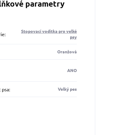
lňkové parametry
Stopovací vodítka pro velké
ie
:
psy
Oranžová
ANO
t psa
:
Velký pes