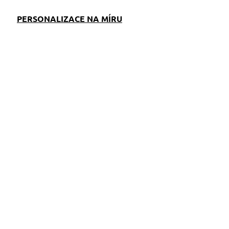
PERSONALIZACE NA MÍRU
EM
SKLADEM
S)
(>5 KS)
Klíčenka Bostonský
teriér žlutá