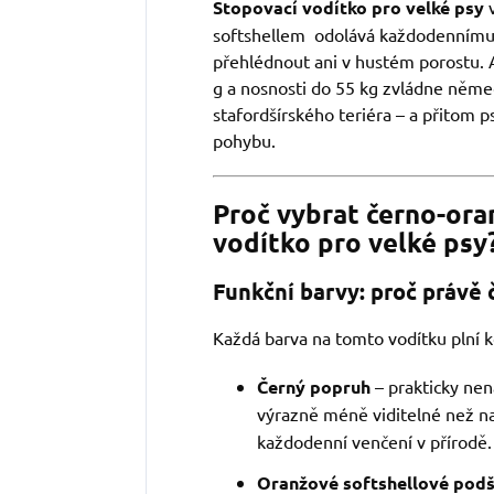
Stopovací vodítko pro velké psy
v
softshellem odolává každodennímu 
přehlédnout ani v hustém porostu.
g a nosnosti do 55 kg zvládne něme
stafordšírského teriéra – a přitom 
pohybu.
Proč vybrat černo-ora
vodítko pro velké psy
Funkční barvy: proč právě 
Každá barva na tomto vodítku plní k
Černý popruh
– prakticky nen
výrazně méně viditelné než na 
každodenní venčení v přírodě.
Oranžové softshellové podši