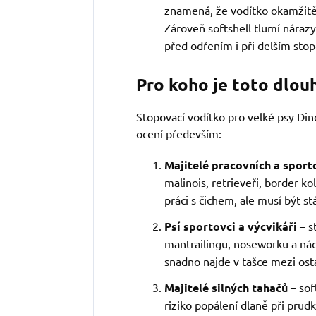
znamená, že vodítko okamžitě n
Zároveň softshell tlumí nárazy
před odřením i při delším stop
Pro koho je toto dlouh
Stopovací vodítko pro velké psy Di
ocení především:
Majitelé pracovních a spor
malinois, retrieveři, border kol
práci s čichem, ale musí být st
Psí sportovci a výcvikáři
– s
mantrailingu, noseworku a nác
snadno najde v tašce mezi os
Majitelé silných tahačů
– sof
riziko popálení dlaně při pru