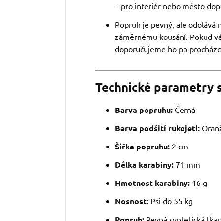
– pro interiér nebo město dop
Popruh je pevný, ale odolává
záměrnému kousání. Pokud váš
doporučujeme ho po procházc
Technické parametry 
Barva popruhu:
Černá
Barva podšití rukojeti:
Oranž
Šířka popruhu:
2 cm
Délka karabiny:
71 mm
Hmotnost karabiny:
16 g
Nosnost:
Psi do 55 kg
Popruh:
Pevná syntetická tkan