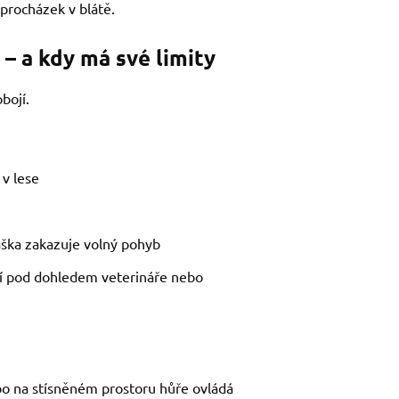
 procházek v blátě.
– a kdy má své limity
bojí.
 v lese
áška zakazuje volný pohyb
ní pod dohledem veterináře nebo
bo na stísněném prostoru hůře ovládá