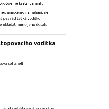
oručujeme kratší variantu.
 mechanickému namáhání, ne
 pes rád žvýká vodítko,
e ukládat mimo jeho dosah.
stopovacího vodítka
ová softshell
ina od certifikovaného českého