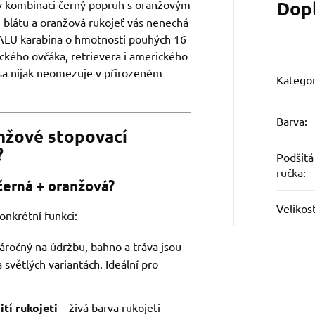
Dop
 kombinaci černý popruh s oranžovým
blátu a oranžová rukojeť vás nenechá
 ALU karabina o hmotnosti pouhých 16
ckého ovčáka, retrievera i amerického
psa nijak neomezuje v přirozeném
Kategor
Barva
:
nžové stopovací
?
Podšitá
ručka
:
černá + oranžová?
Velikos
onkrétní funkci:
áročný na údržbu, bahno a tráva jsou
světlých variantách. Ideální pro
tí rukojeti
– živá barva rukojeti