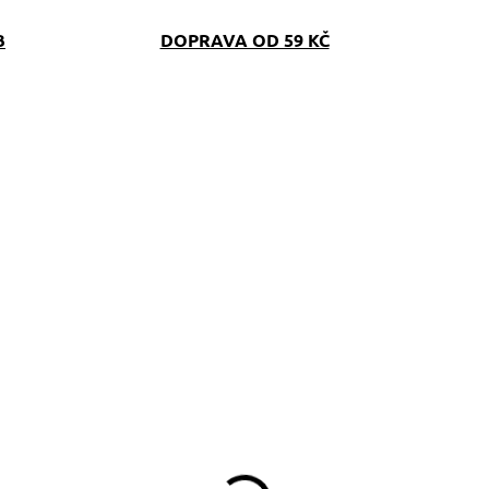
B
DOPRAVA OD 59 KČ
SKLADEM
SKLAD
(>5 KS)
(>5 K
řepínací vodítko
Ledvinka na pamlsky
erno-žluté 14mm
Verano