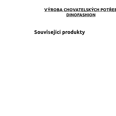
VÝROBA CHOVATELSKÝCH POTŘE
DINOFASHION
Související produkty
SKLADEM
(>5 KS)
Softshellový obojek
P
žlutý se jménem
č