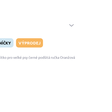
Naši zákazníci
Doprava a platba
Hodnocení obchodu
Velk
PRÁZDNÝ KOŠÍK
NÁKUPNÍ
KOŠÍK
NÍČKY
VÝPRODEJ
ítko pro velké psy černé podšitá ručka Oranžová