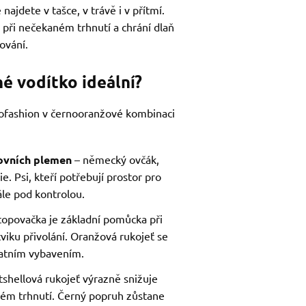
ajdete v tašce, v trávě i v přítmí.
 při nečekaném trhnutí a chrání dlaň
ování.
é vodítko ideální?
nofashion v černooranžové kombinaci
tovních plemen
– německý ovčák,
ie. Psi, kteří potřebují prostor pro
ále pod kontrolou.
topovačka je základní pomůcka při
viku přivolání. Oranžová rukojeť se
tatním vybavením.
tshellová rukojeť výrazně snižuje
dkém trhnutí. Černý popruh zůstane