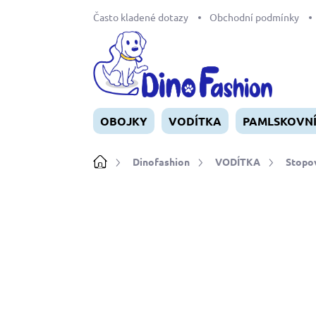
Přejít
Často kladené dotazy
Obchodní podmínky
na
obsah
OBOJKY
VODÍTKA
PAMLSKOVN
Domů
Dinofashion
VODÍTKA
Stopov
Neohodnoceno
Podrobnosti ho