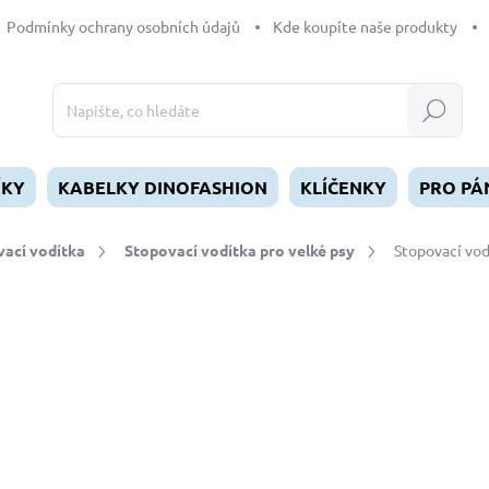
Podmínky ochrany osobních údajů
Kde koupíte naše produkty
Hledat
ÍKY
KABELKY DINOFASHION
KLÍČENKY
PRO PÁ
ací vodítka
Stopovací vodítka pro velké psy
Stopovací vod
dnocení
ZNAČKA:
DINOFASHION
od
370 Kč
Měrná
ZVOLTE VARIANTU
cena:
DÉLKA