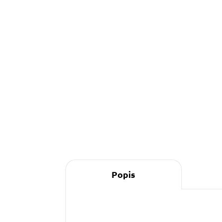
549 Kč
od
Detail
Žlutý softshellový obojek se
jménem vašeho pejska na
přání s možností i telefonního
čísla.
Popis