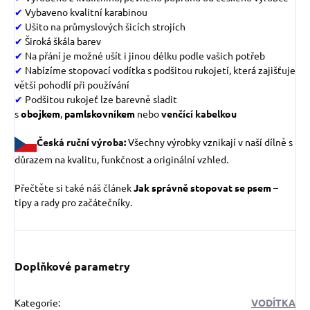
✔
Vybaveno kvalitní karabinou
✔
Ušito na průmyslových šicích strojích
✔
Široká škála barev
✔
Na přání je možné ušít i jinou délku podle vašich potřeb
✔
Nabízíme stopovací vodítka s podšitou rukojetí, která zajišťuje
větší pohodlí při používání
✔
Podšitou rukojeť lze barevně sladit
s
obojkem
,
pamlskovníke
m
nebo
venčící kabelkou
Česká ruční výroba:
Všechny výrobky vznikají v naší dílně s
důrazem na kvalitu, funkčnost a originální vzhled.
Přečtěte si také náš článek
Jak správně stopovat se psem
–
tipy a rady pro začátečníky.
Doplňkové parametry
Kategorie
:
VODÍTKA