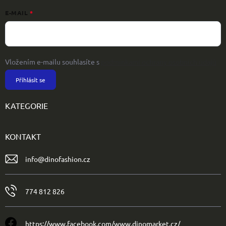
E-MAIL
Vložením e-mailu souhlasíte s
podmínkami ochrany osobních údajů
Přihlásit se
KATEGORIE
KONTAKT
info
@
dinofashion.cz
774 812 826
https://www.facebook.com/www.dinomarket.cz/