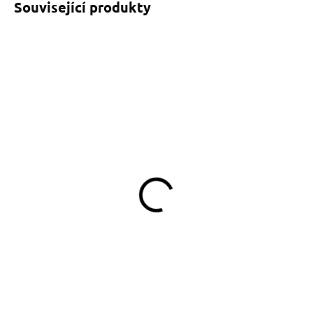
Související produkty
SKLADEM
SKLADEM
(>5 KS)
(>5 KS)
Obojek Blue Softshell
Pamlskovník Jorkšírek na
modré
390 Kč
od
349 Kč
Detail
Do košíku