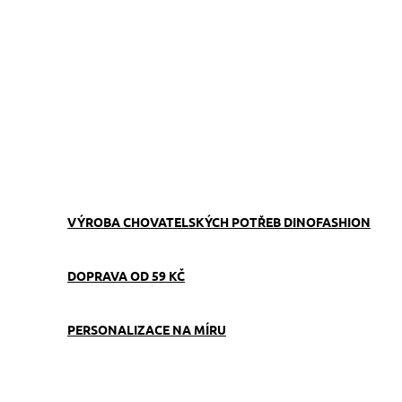
ZVOLTE VARIANTU
−
+
Přidat do košíku
Stopovací vodítko s modrou softshell rukojetí usnadňuje
procházky se psem a zajišťuje pohodlí i při delším držení.
ZEPTAT SE
VÝROBA CHOVATELSKÝCH POTŘEB DINOFASHION
DOPRAVA OD 59 KČ
PERSONALIZACE NA MÍRU