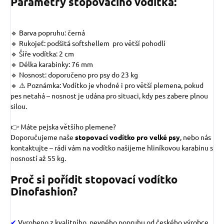
Parametry stopovacího vodítka:
🔹 Barva popruhu: černá
🔹 Rukojeť: podšitá softshellem
pro větší pohodlí
🔹 Šíře vodítka: 2 cm
🔹 Délka karabinky: 76 mm
🔹 Nosnost: doporučeno pro psy do 23 kg
🔹 ⚠️ Poznámka: Vodítko je vhodné i pro větší plemena, pokud
pes netahá – nosnost je udána pro situaci, kdy pes zabere plnou
silou.
👉 Máte pejska většího plemene?
Doporučujeme naše
stopovací vodítko pro velké psy
, nebo nás
kontaktujte – rádi vám na vodítko našijeme hliníkovou karabinu s
nosností až 55 kg.
Proč si pořídit stopovací vodítko
Dinofashion?
✔
Vyrobeno z kvalitního, pevného popruhu od českého výrobce