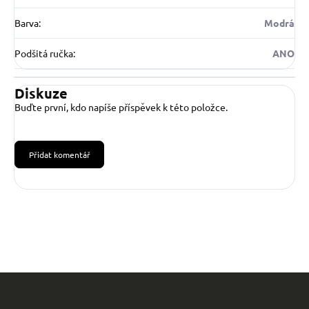
Barva
:
Modrá
Podšitá ručka
:
ANO
Diskuze
Buďte první, kdo napíše příspěvek k této položce.
Přidat komentář
Z
á