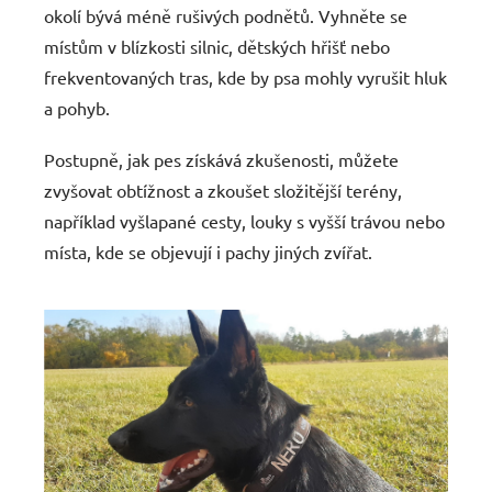
okolí bývá méně rušivých podnětů. Vyhněte se
místům v blízkosti silnic, dětských hřišť nebo
frekventovaných tras, kde by psa mohly vyrušit hluk
a pohyb.
Postupně, jak pes získává zkušenosti, můžete
zvyšovat obtížnost a zkoušet složitější terény,
například vyšlapané cesty, louky s vyšší trávou nebo
místa, kde se objevují i pachy jiných zvířat.