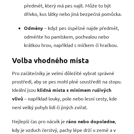
předmět, který má pes najít. Může to být
dřívko, kus látky nebo jiná bezpečná pomůcka.
Odměny
– když pes úspěšně najde předmět,
odměňte ho pamlskem, pochvalou nebo
krátkou hrou, například s míčkem či hračkou.
Volba vhodného místa
Pro začátečníky je velmi důležité vybrat správné
prostředí, aby se pes mohl plně soustředit na stopu.
Ideální jsou
klidná místa s minimem rušivých
vlivů
– například louky, pole nebo lesní cesty, kde
není velký pohyb lidí či jiných zvířat.
Nejlepší čas pro nácvik je
ráno nebo dopoledne
,
kdy je vzduch čerstvý, pachy lépe drží u země a v