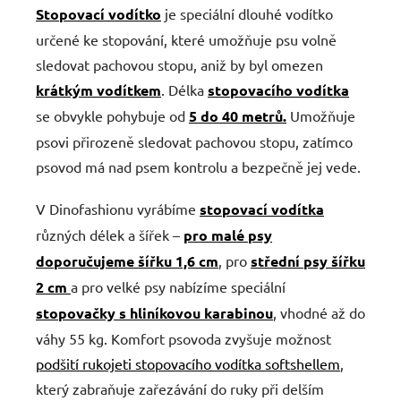
Stopovací vodítko
je speciální dlouhé vodítko
určené ke stopování, které umožňuje psu volně
sledovat pachovou stopu, aniž by byl omezen
krátkým vodítkem
. Délka
stopovacího vodítka
se obvykle pohybuje od
5 do 40 metrů.
Umožňuje
psovi přirozeně sledovat pachovou stopu, zatímco
psovod má nad psem kontrolu a bezpečně jej vede.
V Dinofashionu vyrábíme
stopovací vodítka
různých délek a šířek –
pro malé psy
doporučujeme šířku 1,6 cm
, pro
střední psy šířku
2 cm
a pro velké psy nabízíme speciální
stopovačky s hliníkovou karabinou
, vhodné až do
váhy 55 kg. Komfort psovoda zvyšuje možnost
podšití rukojeti stopovacího vodítka softshellem
,
který zabraňuje zařezávání do ruky při delším