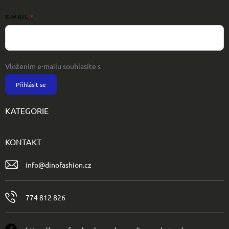
E-MAIL
Vložením e-mailu souhlasíte s
podmínkami ochrany osobních údajů
Přihlásit se
KATEGORIE
KONTAKT
info
@
dinofashion.cz
774 812 826