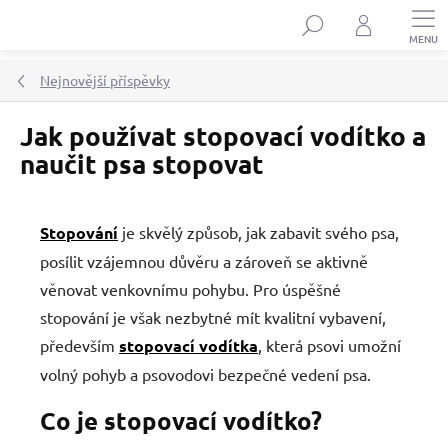
Přejít
Hledat
na
obsah
Nejnovější příspěvky
Jak používat stopovací vodítko a
naučit psa stopovat
Stopování
je skvělý způsob, jak zabavit svého psa,
posílit vzájemnou důvěru a zároveň se aktivně
věnovat venkovnímu pohybu. Pro úspěšné
stopování je však nezbytné mít kvalitní vybavení,
především
stopovací vodítka
, která psovi umožní
volný pohyb a psovodovi bezpečné vedení psa.
Co je stopovací vodítko?