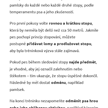
pamlsky do každé nebo každé druhé stopy, podle
temperamentu psa a jeho zkušeností.
Pro první pokusy volte
rovnou a krátkou stopu
,
která by neměla být delší než cca 50 metrů. Jakmile
pes pochopí princip stopování, můžete
postupně
přidávat lomy a prodlužovat stopu
,
aby byla tréninková výzva stále zajímavá.
Pokud pes během sledování stopy
najde předmět
,
je vhodné, aby jej označil zalehnutím nebo
štěkotem – tím ukazuje, že stopu úspěšně dokončil.
Následně by měl dostat
odměnu
, například
pamlsek.
Na konci tréninku nezapomeňte
odměnit psa hrou
nebo jeho oblíbenou aktivitou
, například házením