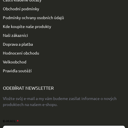
í
Obchodní podmínky
Podmínky ochrany osobních údajů
Kde koupíte naše produkty
Naši zákazníci
Doprava a platba
Hodnocení obchodu
Velkoobchod
Pravidla soutěží
ODEBÍRAT NEWSLETTER
Vložte svůj e-mail a my vám budeme zasílat informace o nových
produktech na našem e-shopu.
E-MAIL