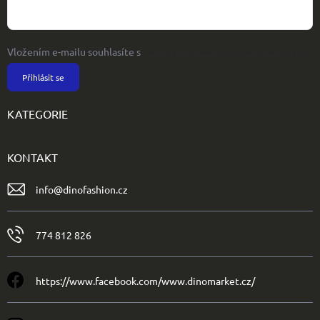
Vložením e-mailu souhlasíte s
podmínkami ochrany osobních údajů
Přihlásit se
KATEGORIE
KONTAKT
info
@
dinofashion.cz
774 812 826
https://www.facebook.com/www.dinomarket.cz/