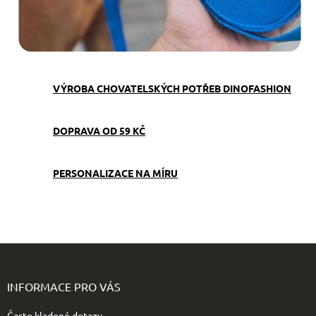
VÝROBA CHOVATELSKÝCH POTŘEB DINOFASHION
DOPRAVA OD 59 KČ
PERSONALIZACE NA MÍRU
Z
á
p
INFORMACE PRO VÁS
a
t
Často kladené dotazy