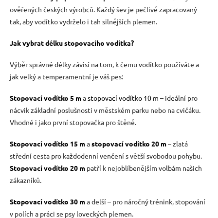
ověřených českých výrobců. Každý šev je pečlivě zapracovaný
tak, aby vodítko vydrželo i tah silnějších plemen.
Jak vybrat délku stopovacího vodítka?
Výběr správné délky závisí na tom, k čemu vodítko používáte a
jak velký a temperamentní je váš pes:
Stopovací vodítko 5 m
a
stopovací vodítko 10 m
– ideální pro
nácvik základní poslušnosti v městském parku nebo na cvičáku.
Vhodné i jako první stopovačka pro štěně.
Stopovací vodítko 15 m
a
stopovací vodítko 20 m
– zlatá
střední cesta pro každodenní venčení s větší svobodou pohybu.
Stopovací vodítko 20 m
patří k nejoblíbenějším volbám našich
zákazníků.
Stopovací vodítko 30 m
a delší – pro náročný trénink, stopování
v polích a práci se psy loveckých plemen.