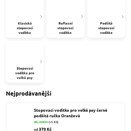
Klasická
Reflexní
Podšitá
stopovací
stopovací
stopovací
vodítka
vodítka
vodítka
Stopovací
vodítka pro
velké psy
Nejprodávanější
Stopovací vodítko pro velké psy černé
podšitá ručka Oranžová
SKLADEM
(>5 KS)
370 Kč
od