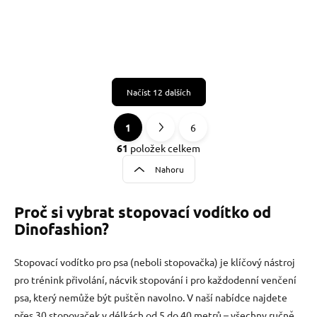
Načíst 12 dalších
1
6
O
S
v
t
61
položek celkem
l
r
Nahoru
á
á
d
n
a
Proč si vybrat stopovací vodítko od
k
c
o
í
Dinofashion?
p
v
r
á
Stopovací vodítko pro psa (neboli stopovačka) je klíčový nástroj
v
n
k
pro trénink přivolání, nácvik stopování i pro každodenní venčení
í
y
psa, který nemůže být puštěn navolno. V naší nabídce najdete
v
přes 30 stopovaček v délkách od 5 do 40 metrů – všechny ručně