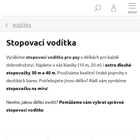
Přejít
Hledat
na
obsah
VODÍTKA
Stopovací vodítka
Vyrábíme
stopovací vodítka pro psy
v délkách pro každé
dobrodružství. Najdete u nás klasiky (10 m, 20 m) i
extra dlouhé
stopovačky 30 m a 40 m
.
Používáme kvalitní české popruhy v
desítkách barev. Potřebujete jinou délku? Rádi vám vyrobíme
stopovačku na míru
!
Nevíte, jakou délku zvolit?
Pomůžeme vám vybrat správné
stopovací vodítko