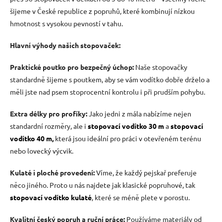
ý
šijeme v České republice z popruhů, které kombinují nízkou
p
i
hmotnost s vysokou pevností v tahu.
s
u
Hlavní výhody našich stopovaček:
Praktické poutko pro bezpečný úchop:
Naše stopovačky
standardně šijeme s poutkem, aby se vám vodítko dobře drželo a
měli jste nad psem stoprocentní kontrolu i při prudším pohybu.
Extra délky pro profíky:
Jako jedni z mála nabízíme nejen
standardní rozměry, ale i
stopovací vodítko 30 m
a
stopovací
vodítko 40 m,
která jsou ideální pro práci v otevřeném terénu
nebo lovecký výcvik.
Kulaté i ploché provedení:
Víme, že každý pejskař preferuje
něco jiného. Proto u nás najdete jak klasické popruhové, tak
stopovací vodítko kulaté
, které se méně plete v porostu.
Kvalitní český popruh a ruční práce:
Používáme materiály od