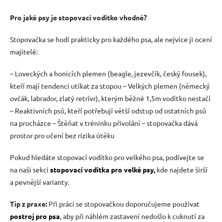
Pro jaké psy je stopovací vodítko vhodné?
Stopovačka se hodí prakticky pro každého psa, ale nejvíce ji ocení
majitelé:
– Loveckých a honicích plemen (beagle, jezevčík, český fousek),
kteří mají tendenci utíkat za stopou – Velkých plemen (německý
ovčák, labrador, zlatý retrívr), kterým běžné 1,5m vodítko nestačí
– Reaktivních psů, kteří potřebují větší odstup od ostatních psů
na procházce – Štěňat v tréninku přivolání – stopovačka dává
prostor pro učení bez rizika útěku
Pokud hledáte stopovací vodítko pro velkého psa, podívejte se
na naši sekci
stopovací vodítka pro velké psy,
kde najdete širší
a pevnější varianty.
Tip z praxe:
Při práci se stopovačkou doporučujeme používat
postroj pro psa
, aby při náhlém zastavení nedošlo k cuknutí za