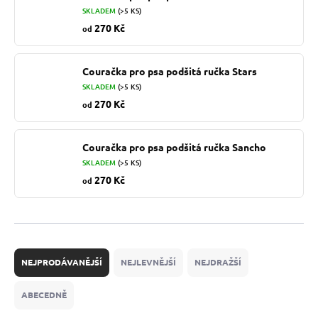
SKLADEM
(>5 KS)
270 Kč
od
Couračka pro psa podšitá ručka Stars
SKLADEM
(>5 KS)
270 Kč
od
Couračka pro psa podšitá ručka Sancho
SKLADEM
(>5 KS)
270 Kč
od
Ř
a
NEJPRODÁVANĚJŠÍ
NEJLEVNĚJŠÍ
NEJDRAŽŠÍ
z
e
ABECEDNĚ
n