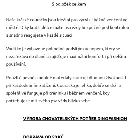
5
položek celkem
O
v
l
Naše krátké couračky jsou ideální pro výcvik i běžné venčení ve
á
městě. Díky kratší délce máte psa vždy bezpečně pod kontrolou
d
a snadno reagujete v každé situaci.
a
c
í
Vodítko je vybavené pohodlně podšitým úchopem, který se
p
nezařezává do dlaně a zajišťuje maximální komfort i při delším
r
používání.
v
k
y
Použité pevné a odolné materiály zaručují dlouhou životnost i
v
při každodenním zatížení. Couračka je lehká, dobře se drží a
ý
spolehlivě funguje při tréninku i běžném venčení, kdy
p
i
potřebujete mít svého psa vždy blízko sebe.
s
u
VÝROBA CHOVATELSKÝCH POTŘEB DINOFASHION
DOPRAVA OD 59 KČ