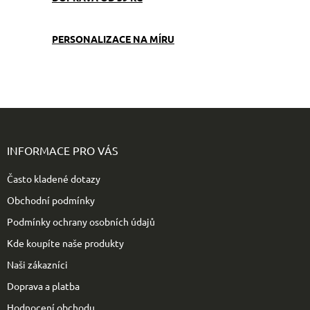
PERSONALIZACE NA MÍRU
Z
á
p
INFORMACE PRO VÁS
a
t
Často kladené dotazy
í
Obchodní podmínky
Podmínky ochrany osobních údajů
Kde koupíte naše produkty
Naši zákazníci
Doprava a platba
Hodnocení obchodu