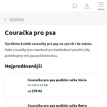
Přejít
Hledat
na
obsah
VODÍTKA
Couračka pro psa
Výrábíme krátké couračky pro psy na výcvik i do města.
Naše couračky jsou navržené pro každodenní použití, kdy
potřebujete mít psa pod kontrolou,
Nejprodávanější
Couračka pro psa podšitá ručka Vario
SKLADEM
(>5 KS)
270 Kč
od
Couračka pro psa podšitá ručka Retro