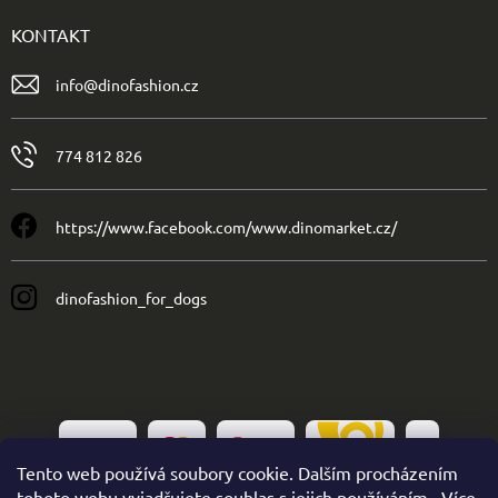
KONTAKT
info
@
dinofashion.cz
774 812 826
https://www.facebook.com/www.dinomarket.cz/
dinofashion_for_dogs
Tento web používá soubory cookie. Dalším procházením
tohoto webu vyjadřujete souhlas s jejich používáním.. Více