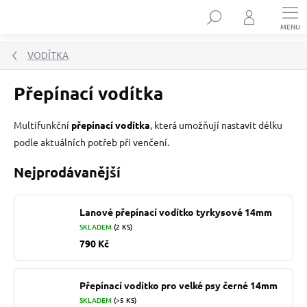
Přejít
Hledat
na
obsah
VODÍTKA
Přepínací vodítka
Multifunkční
přepínací vodítka
, která umožňují nastavit délku
podle aktuálních potřeb při venčení.
Nejprodávanější
Lanové přepínací vodítko tyrkysové 14mm
SKLADEM
(2 KS)
790 Kč
Přepínací vodítko pro velké psy černé 14mm
SKLADEM
(>5 KS)