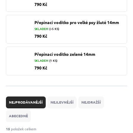
790 Kč
Přepínací vodítko pro velké psy žluté 14mm
SKLADEM
(>5 KS)
790 Kč
Přepínací vodítko zelené 14mm
SKLADEM
(1 KS)
790 Kč
Ř
a
NEJPRODÁVANĚJŠÍ
NEJLEVNĚJŠÍ
NEJDRAŽŠÍ
z
e
ABECEDNĚ
n
í
15
položek celkem