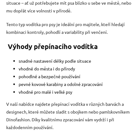
y
situace – ať už potřebujete mít psa blízko u sebe ve městě, nebo
v
mu dopřát více volnosti v přírodě.
ý
p
i
Tento typ vodítka pro psy je ideální pro majitele, kteří hledají
s
kombinaci kontroly, pohodlí a variability při venčení.
u
Výhody přepínacího vodítka
snadné nastavení délky podle situace
vhodné do města i do přírody
pohodlné a bezpečné používání
pevné kovové karabiny a odolné zpracování
vhodné pro malé i velké psy
V naší nabídce najdete přepínací vodítka v různých barvách a
designech, které můžete sladit s obojkem nebo pamlskovníkem
Dinofashion. Díky kvalitnímu zpracování vám vydrží i při
každodenním používání.