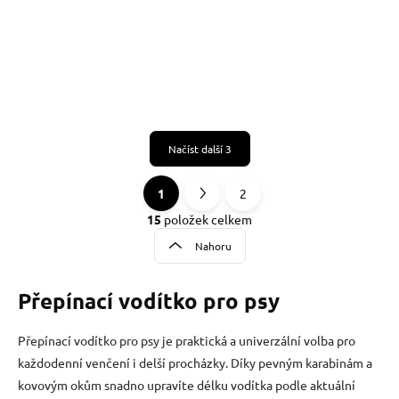
Načíst další 3
1
2
O
S
v
t
15
položek celkem
l
r
Nahoru
á
á
d
n
a
Přepínací vodítko pro psy
k
c
o
í
p
v
Přepínací vodítko pro psy je praktická a univerzální volba pro
r
á
každodenní venčení i delší procházky. Díky pevným karabinám a
v
n
k
kovovým okům snadno upravíte délku vodítka podle aktuální
í