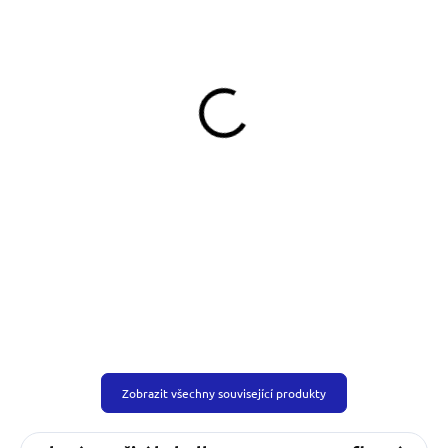
SKLADEM
SKLADEM
(>5 KS)
(>5 KS)
Klíčenka Fox
Klíčenka Night Cat
139 Kč
139 Kč
Do košíku
Do košíku
Zobrazit všechny související produkty