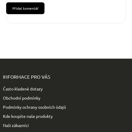
Přidat komentář
Z
á
p
INFORMACE PRO VÁS
a
t
Často kladené dotazy
í
Obchodní podmínky
Podmínky ochrany osobních údajů
Kde koupíte naše produkty
Naši zákazníci