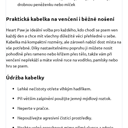
drobnou peněženku nebo míček
Praktická kabelka na venčení i běžné nošení
Heart Paw je ideální volba pro každého, kdo chodí se psem ven
každý den a chce mít všechny důležité věci přehledně u sebe.
Kabelka má kompaktní rozměry, ale zároveň nabízí dost místa na
vše potřebné. Díky nastavitelnému popruhu ji můžete nosit
pohodlně přes rameno nebo křížem přes tělo, takže vám při
venčení nepřekáží a máte volné ruce na vodítko, pamlsky nebo
hru se psem.
Údržba kabelky
Lehké nečistoty otřete vlhkým hadříkem.
Při větším zašpinění použijte jemný mýdlový roztok.
Neperte v pračce.
Nepoužívejte agresivní čisticí prostředky.
Nechte volně proschnout mimo přímé slunce a zdroje