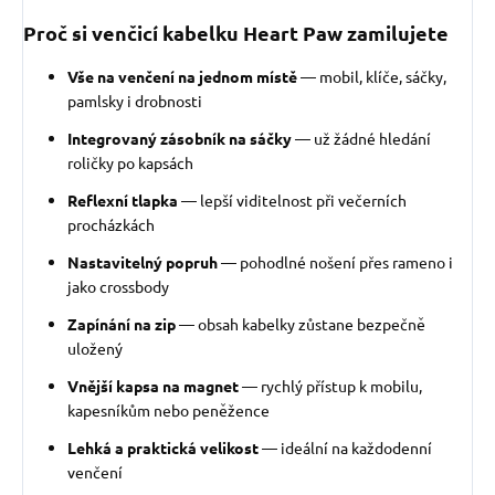
Proč si venčicí kabelku Heart Paw zamilujete
Vše na venčení na jednom místě
— mobil, klíče, sáčky,
pamlsky i drobnosti
Integrovaný zásobník na sáčky
— už žádné hledání
roličky po kapsách
Reflexní tlapka
— lepší viditelnost při večerních
procházkách
Nastavitelný popruh
— pohodlné nošení přes rameno i
jako crossbody
Zapínání na zip
— obsah kabelky zůstane bezpečně
uložený
Vnější kapsa na magnet
— rychlý přístup k mobilu,
kapesníkům nebo peněžence
Lehká a praktická velikost
— ideální na každodenní
venčení