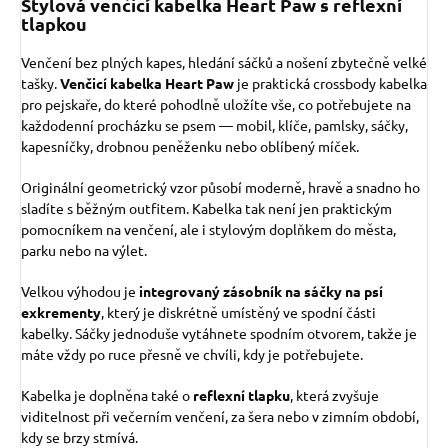
Stylová venčicí kabelka Heart Paw s reflexní
tlapkou
Venčení bez plných kapes, hledání sáčků a nošení zbytečně velké
tašky.
Venčicí kabelka Heart Paw
je praktická crossbody kabelka
pro pejskaře, do které pohodlně uložíte vše, co potřebujete na
každodenní procházku se psem — mobil, klíče, pamlsky, sáčky,
kapesníčky, drobnou peněženku nebo oblíbený míček.
Originální geometrický vzor působí moderně, hravě a snadno ho
sladíte s běžným outfitem. Kabelka tak není jen praktickým
pomocníkem na venčení, ale i stylovým doplňkem do města,
parku nebo na výlet.
Velkou výhodou je
integrovaný zásobník na sáčky na psí
exkrementy
, který je diskrétně umístěný ve spodní části
kabelky. Sáčky jednoduše vytáhnete spodním otvorem, takže je
máte vždy po ruce přesně ve chvíli, kdy je potřebujete.
Kabelka je doplněna také o
reflexní tlapku
, která zvyšuje
viditelnost při večerním venčení, za šera nebo v zimním období,
kdy se brzy stmívá.