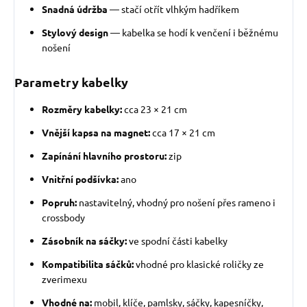
Snadná údržba
— stačí otřít vlhkým hadříkem
Stylový design
— kabelka se hodí k venčení i běžnému
nošení
Parametry kabelky
Rozměry kabelky:
cca 23 × 21 cm
Vnější kapsa na magnet:
cca 17 × 21 cm
Zapínání hlavního prostoru:
zip
Vnitřní podšívka:
ano
Popruh:
nastavitelný, vhodný pro nošení přes rameno i
crossbody
Zásobník na sáčky:
ve spodní části kabelky
Kompatibilita sáčků:
vhodné pro klasické roličky ze
zverimexu
Vhodné na:
mobil, klíče, pamlsky, sáčky, kapesníčky,