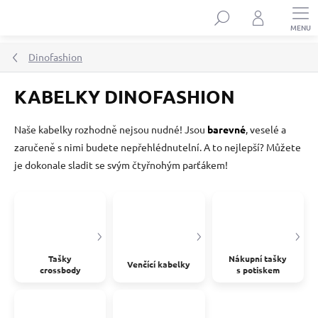
Přejít
Hledat
na
obsah
Dinofashion
KABELKY DINOFASHION
Naše kabelky rozhodně nejsou nudné! Jsou
barevné
, veselé a
zaručeně s nimi budete nepřehlédnutelní. A to nejlepší? Můžete
je dokonale sladit se svým čtyřnohým parťákem!
Tašky
Nákupní tašky
Venčící kabelky
crossbody
s potiskem