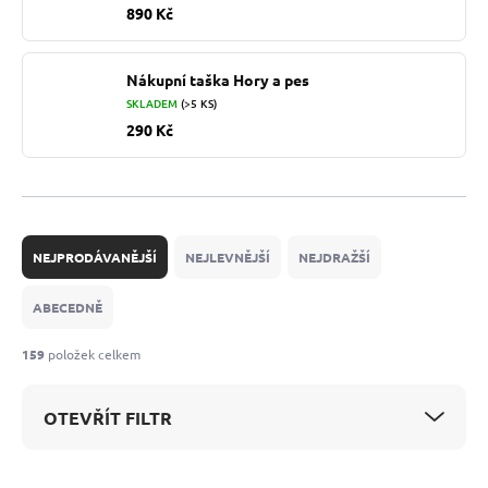
890 Kč
Nákupní taška Hory a pes
SKLADEM
(>5 KS)
290 Kč
Ř
a
NEJPRODÁVANĚJŠÍ
NEJLEVNĚJŠÍ
NEJDRAŽŠÍ
z
e
ABECEDNĚ
n
í
159
položek celkem
p
r
OTEVŘÍT FILTR
o
d
u
V