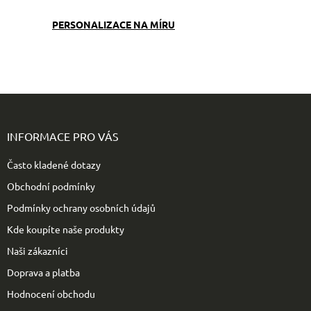
í
y
v
PERSONALIZACE NA MÍRU
ý
p
i
s
u
Z
á
p
INFORMACE PRO VÁS
a
t
Často kladené dotazy
í
Obchodní podmínky
Podmínky ochrany osobních údajů
Kde koupíte naše produkty
Naši zákazníci
Doprava a platba
Hodnocení obchodu