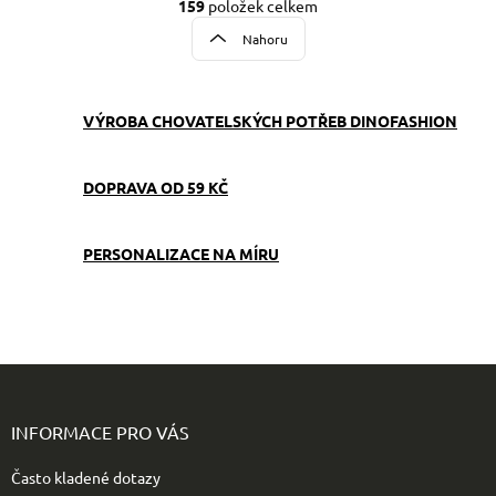
t
159
položek celkem
O
r
v
Nahoru
á
l
á
n
d
k
a
VÝROBA CHOVATELSKÝCH POTŘEB DINOFASHION
o
c
v
í
á
p
DOPRAVA OD 59 KČ
n
r
v
í
k
PERSONALIZACE NA MÍRU
y
v
ý
p
i
s
Z
u
á
p
INFORMACE PRO VÁS
a
t
Často kladené dotazy