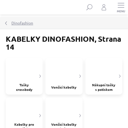
Přejít
Hledat
na
obsah
Dinofashion
KABELKY DINOFASHION
, Strana
14
Tašky
Nákupní tašky
Venčící kabelky
crossbody
s potiskem
Kabelky pro
Venčící kabelky