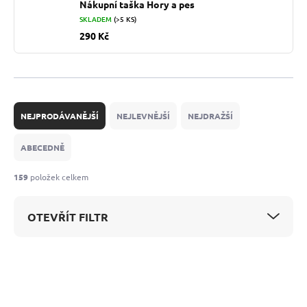
Nákupní taška Hory a pes
SKLADEM
(>5 KS)
290 Kč
Ř
a
NEJPRODÁVANĚJŠÍ
NEJLEVNĚJŠÍ
NEJDRAŽŠÍ
z
e
ABECEDNĚ
n
í
159
položek celkem
p
r
OTEVŘÍT FILTR
o
d
u
V
k
ý
t
p
ů
i