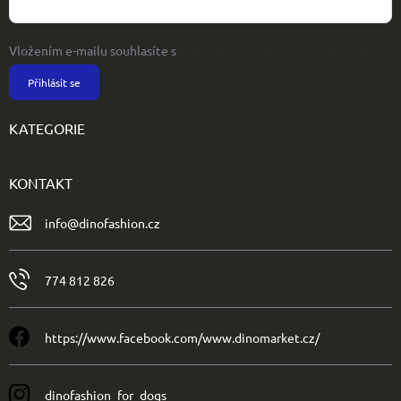
Vložením e-mailu souhlasíte s
podmínkami ochrany osobních údajů
Přihlásit se
KATEGORIE
KONTAKT
info
@
dinofashion.cz
774 812 826
https://www.facebook.com/www.dinomarket.cz/
dinofashion_for_dogs