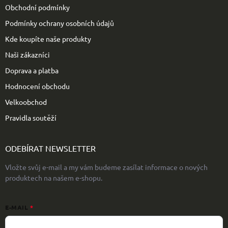
í
Obchodní podmínky
Podmínky ochrany osobních údajů
Kde koupíte naše produkty
Naši zákazníci
Doprava a platba
Hodnocení obchodu
Velkoobchod
Pravidla soutěží
ODEBÍRAT NEWSLETTER
Vložte svůj e-mail a my vám budeme zasílat informace o nových
produktech na našem e-shopu.
E-MAIL