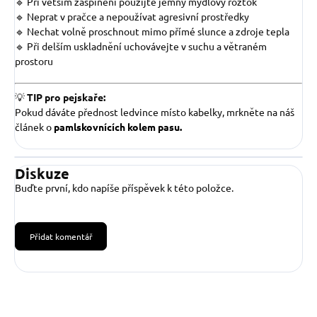
🔹 Při větším zašpinění použijte jemný mýdlový roztok
🔹 Neprat v pračce a nepoužívat agresivní prostředky
🔹 Nechat volně proschnout mimo přímé slunce a zdroje tepla
🔹 Při delším uskladnění uchovávejte v suchu a větraném
prostoru
💡
TIP pro pejskaře:
Pokud dáváte přednost ledvince místo kabelky, mrkněte na náš
článek o
pamlskovnících kolem pasu.
Diskuze
Buďte první, kdo napíše příspěvek k této položce.
Přidat komentář