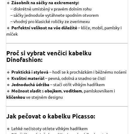
🔹
Zásobník na sáčky na exkrementy:
– diskrétně umístěný v pravém dolním rohu
– sáčky jednoduše vytáhnete spodním otvorem
– vhodný pro klasické roličky ze zverimexu
🔹
Perfektní velikost na vše důležité
– klíče, mobil, pamlsky i
míček
Proč si vybrat venčící kabelku
Dinofashion:
🔹
Praktická i stylová
– hodí se k procházkám i běžnému nošení
🔹
Kvalitní materiál
– pevná, odolná a snadno se čistí
🔹
Jednoduchá údržba
– stačí otřít vlhkým hadříkem
🔹
Možnost sladit
s
obojkem
,
vodítkem
, pamlskovníkem i
klíčenkou
ve stejném designu
Jak pečovat o kabelku Picasso:
🔹 Lehké nečistoty otřete vlhkým hadříkem