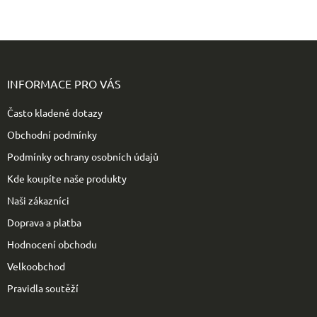
Z
á
p
INFORMACE PRO VÁS
a
t
Často kladené dotazy
í
Obchodní podmínky
Podmínky ochrany osobních údajů
Kde koupíte naše produkty
Naši zákazníci
Doprava a platba
Hodnocení obchodu
Velkoobchod
Pravidla soutěží