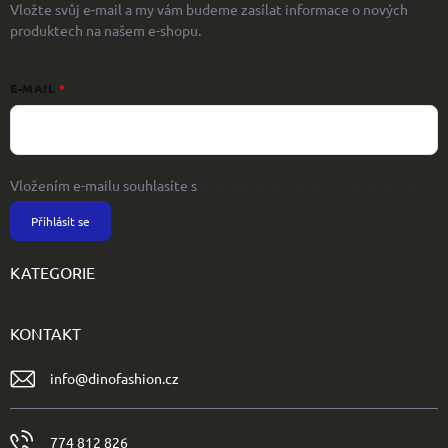
Vložte svůj e-mail a my vám budeme zasílat informace o nových
produktech na našem e-shopu.
E-MAIL
Vložením e-mailu souhlasíte s
podmínkami ochrany osobních údajů
Přihlásit se
KATEGORIE
KONTAKT
info
@
dinofashion.cz
774 812 826