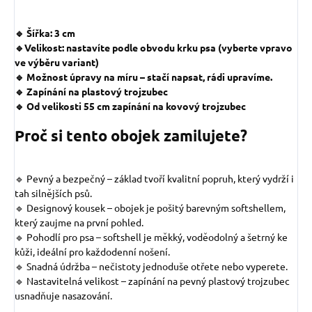
🔹 Šířka: 3 cm
🔹Velikost: nastavíte podle obvodu krku psa (vyberte vpravo
ve výběru variant)
🔹 Možnost úpravy na míru – stačí napsat, rádi upravíme.
🔹 Zapínání na plastový trojzubec
🔹 Od velikosti 55 cm zapínání na kovový trojzubec
Proč si tento obojek zamilujete?
🔹 Pevný a bezpečný – základ tvoří kvalitní popruh, který vydrží i
tah silnějších psů.
🔹 Designový kousek – obojek je pošitý barevným softshellem,
který zaujme na první pohled.
🔹 Pohodlí pro psa – softshell je měkký, voděodolný a šetrný ke
kůži, ideální pro každodenní nošení.
🔹 Snadná údržba – nečistoty jednoduše otřete nebo vyperete.
🔹 Nastavitelná velikost – zapínání na pevný plastový trojzubec
usnadňuje nasazování.