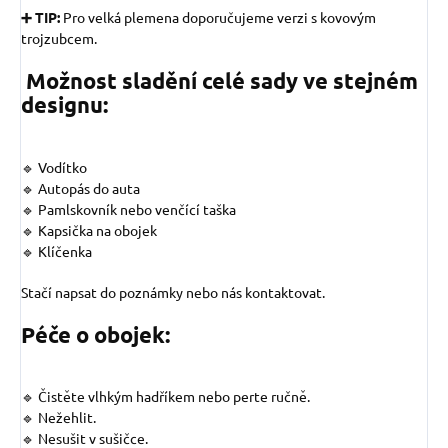
➕ TIP:
Pro velká plemena doporučujeme verzi s kovovým
trojzubcem.
Možnost sladění celé sady ve stejném
designu:
🔹 Vodítko
🔹 Autopás do auta
🔹 Pamlskovník nebo venčící taška
🔹 Kapsička na obojek
🔹 Klíčenka
Stačí napsat do poznámky nebo nás kontaktovat.
Péče o obojek:
🔹 Čistěte vlhkým hadříkem nebo perte ručně.
🔹 Nežehlit.
🔹 Nesušit v sušičce.