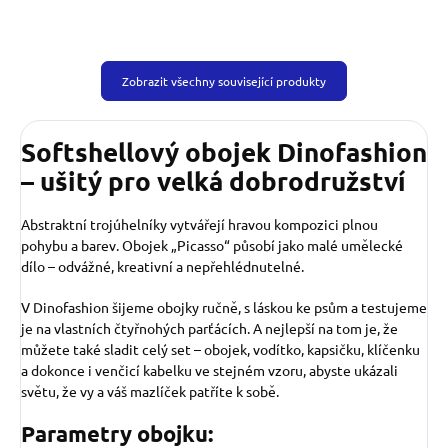
Zobrazit všechny související produkty
Softshellový obojek Dinofashion
– ušitý pro velká dobrodružství
Abstraktní trojúhelníky vytvářejí hravou kompozici plnou
pohybu a barev. Obojek „Picasso“ působí jako malé umělecké
dílo – odvážné, kreativní a nepřehlédnutelné.
V Dinofashion šijeme obojky ručně, s láskou ke psům a testujeme
je na vlastních čtyřnohých parťácích. A nejlepší na tom je, že
můžete také sladit celý set – obojek, vodítko, kapsičku, klíčenku
a dokonce i venčicí kabelku ve stejném vzoru, abyste ukázali
světu, že vy a váš mazlíček patříte k sobě.
Parametry obojku: