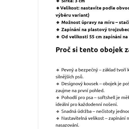
🔹 Šířka: 3 cm
🔹Velikost: nastavíte podle obvo
výběru variant)
🔹 Možnost úpravy na míru – stačí
🔹 Zapínání na plastový trojzube
🔹 Od velikosti 55 cm zapínání n
Proč si tento obojek 
🔹 Pevný a bezpečný – základ tvoří kv
silnějších psů.
🔹 Designový kousek – obojek je po
zaujme na první pohled.
🔹 Pohodlí pro psa – softshell je mě
ideální pro každodenní nošení.
🔹 Snadná údržba – nečistoty jedno
🔹 Nastavitelná velikost – zapínání
nasazování.