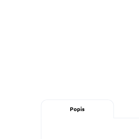
490 Kč
od
o
Detail
O
s
s
Popis