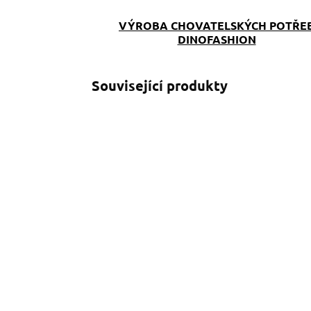
VÝROBA CHOVATELSKÝCH POTŘE
DINOFASHION
Související produkty
SKLADEM
(>5 KS)
Obojek Softshell
O
Hawaii pink