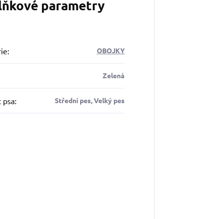
lňkové parametry
ie
:
OBOJKY
Zelená
t psa
:
Střední pes, Velký pes