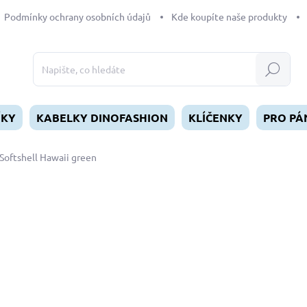
Podmínky ochrany osobních údajů
Kde koupíte naše produkty
Hledat
ÍKY
KABELKY DINOFASHION
KLÍČENKY
PRO PÁ
Softshell Hawaii green
dnocení
ZNAČKA:
DINOFASHION
od
490 Kč
Měrná
ZVOLTE VARIANTU
cena:
DÉLKA