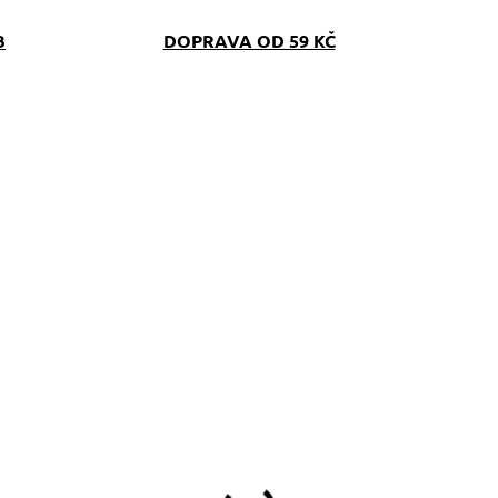
B
DOPRAVA OD 59 KČ
SKLADEM
(>5 KS)
bojek Dinofashion
HAWAII