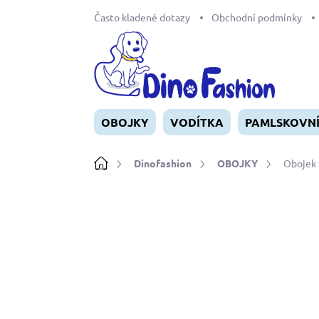
Přejít
Často kladené dotazy
Obchodní podmínky
na
obsah
OBOJKY
VODÍTKA
PAMLSKOVN
Domů
Dinofashion
OBOJKY
Obojek 
Neohodnoceno
Podrobnosti ho