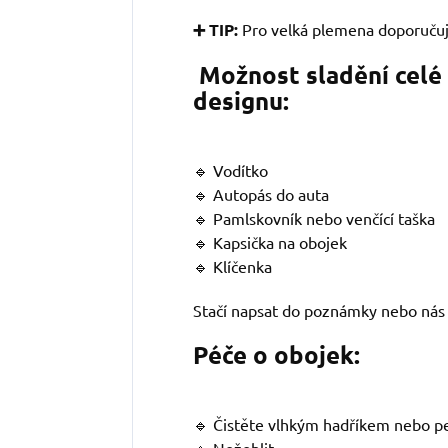
➕ TIP:
Pro velká plemena doporuču
Možnost sladění celé
designu:
🔹 Vodítko
🔹 Autopás do auta
🔹 Pamlskovník nebo venčící taška
🔹 Kapsička na obojek
🔹 Klíčenka
Stačí napsat do poznámky nebo nás 
Péče o obojek:
🔹 Čistěte vlhkým hadříkem nebo pe
🔹 Nežehlit.