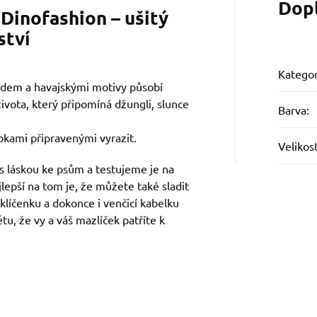
Dop
Dinofashion – ušitý
ství
Kategor
adem a havajskými motivy působí
ivota, který připomíná džungli, slunce
Barva
:
pkami připravenými vyrazit.
Velikos
s láskou ke psům a testujeme je na
jlepší na tom je, že můžete také sladit
 klíčenku a dokonce i venčicí kabelku
tu, že vy a váš mazlíček patříte k