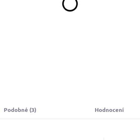
329 Kč
d
Detail
bojek můžete sladit
 vodítkem, pamlskovníkem a kabelkou ve
tejném vzoru.
Podobné (3)
Hodnocení