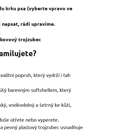
du krku psa (vyberte vpravo ve
 napsat, rádi upravíme.
c
a kovový trojzubec
zamilujete?
alitní popruh, který vydrží i tah
šitý barevným softshellem, který
kký, voděodolný a šetrný ke kůži,
duše otřete nebo vyperete.
 na pevný plastový trojzubec usnadňuje