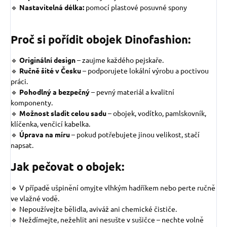
🔹
Nastavitelná délka:
pomocí plastové posuvné spony
Proč si pořídit obojek Dinofashion:
🔹
Originální design
–
zaujme každého pejskaře.
🔹
Ručně šité v Česku
– podporujete lokální výrobu a poctivou
práci.
🔹
Pohodlný a bezpečný
– pevný materiál a kvalitní
komponenty.
🔹
Možnost sladit celou sadu
– obojek, vodítko, pamlskovník,
klíčenka, venčicí kabelka.
🔹
Úprava na míru
– pokud potřebujete jinou velikost, stačí
napsat.
Jak pečovat o obojek:
🔹 V případě ušpinění omyjte vlhkým hadříkem nebo perte ručně
ve vlažné vodě.
🔹 Nepoužívejte bělidla, aviváž ani chemické čističe.
🔹 Neždímejte, nežehlit ani nesušte v sušičce – nechte volně