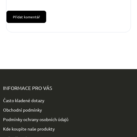
Přidat komentář
Z
á
p
INFORMACE PRO VÁS
a
t
Často kladené dotazy
í
Obchodní podmínky
Podmínky ochrany osobních údajů
Kde koupíte naše produkty