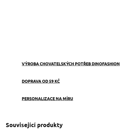
−
+
Přidat do košíku
Obojek můžete sladit
s
vodítkem
,
pamlskovníkem
a
kabelkou
ve stejném vzoru.
ZEPTAT SE
VÝROBA CHOVATELSKÝCH POTŘEB DINOFASHION
DOPRAVA OD 59 KČ
PERSONALIZACE NA MÍRU
Související produkty