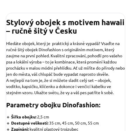
Stylový obojek s motivem hawaii
– ručně šitý v Česku
Hledáte obojek, který je praktický a krásně vypadá? Vsaďte na
ručně šitý obojek Dinofashion s originálním motivem, který
zaujme na první pohled. Kvalitní zpracování, pohodlí pro vašeho
psa a lokální výroba – to je kombinace, která promění každou
procházku v malou módní přehlídku. Ať už míříte do přírody nebo
jen do města, váš chlupáč bude vypadat naprosto skvěle.
A nejlepší na tom je, že si můžete sladit celý set – obojek,
vodítko, kapsičku, klíčenku a dokonce i venčicí kabelku ve
stejném vzoru. Ukažte světu, že vy a váš pes patříte k sobě.
Parametry obojku Dinofashion:
🔹
Šířka obojku:
2,5 cm
🔹
Dostupné velikosti:
35 cm, 45 cm, 50 cm, 55 cm
🔹
Zapínání:
kvalitní plastový trojzubec