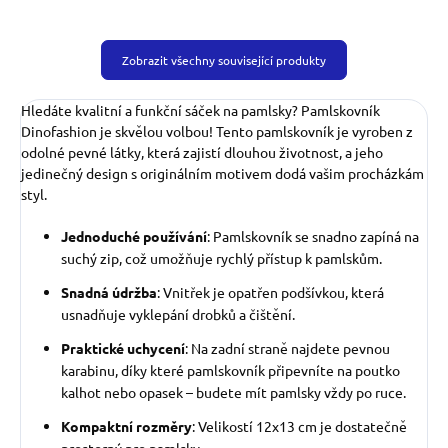
Zobrazit všechny související produkty
Hledáte kvalitní a funkční sáček na pamlsky? Pamlskovník
Dinofashion je skvělou volbou! Tento pamlskovník je vyroben z
odolné pevné látky, která zajistí dlouhou životnost, a jeho
jedinečný design s originálním motivem dodá vašim procházkám
styl.
Jednoduché používání
: Pamlskovník se snadno zapíná na
suchý zip, což umožňuje rychlý přístup k pamlskům.
Snadná údržba
: Vnitřek je opatřen podšívkou, která
usnadňuje vyklepání drobků a čištění.
Praktické uchycení
: Na zadní straně najdete pevnou
karabinu, díky které pamlskovník připevníte na poutko
kalhot nebo opasek – budete mít pamlsky vždy po ruce.
Kompaktní rozměry
: Velikostí 12x13 cm je dostatečně