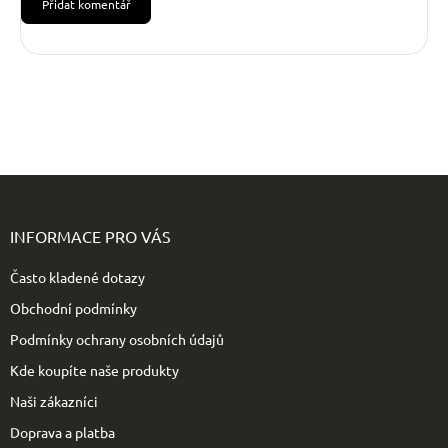
Přidat komentář
Z
á
p
INFORMACE PRO VÁS
a
t
Často kladené dotazy
í
Obchodní podmínky
Podmínky ochrany osobních údajů
Kde koupíte naše produkty
Naši zákazníci
Doprava a platba