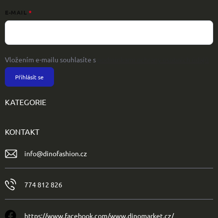
E-MAIL
Vložením e-mailu souhlasíte s
podmínkami ochrany osobních údajů
Přihlásit se
KATEGORIE
KONTAKT
info
@
dinofashion.cz
774 812 826
https://www.facebook.com/www.dinomarket.cz/