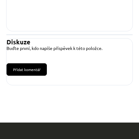
Diskuze
Buďte první, kdo napíše příspěvek k této položce.
Přidat komentář
Z
á