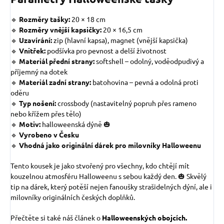
🔹
Rozměry tašky:
20 × 18 cm
🔹
Rozměry vnější kapsičky:
20 × 16,5 cm
🔹
Uzavírání:
zip (hlavní kapsa), magnet (vnější kapsička)
🔹
Vnitřek:
podšívka pro pevnost a delší životnost
🔹
Materiál přední strany:
softshell – odolný, voděodpudivý a
příjemný na dotek
🔹
Materiál zadní strany:
batohovina – pevná a odolná proti
oděru
🔹
Typ nošení:
crossbody (nastavitelný popruh přes rameno
nebo křížem přes tělo)
🔹
Motiv:
halloweenská dýně 🎃
🔹
Vyrobeno v Česku
🔹
Vhodná jako originální dárek pro milovníky Halloweenu
Tento kousek je jako stvořený pro všechny, kdo chtějí mít
kouzelnou atmosféru Halloweenu s sebou každý den. 🎃 Skvělý
tip na dárek, který potěší nejen fanoušky strašidelných dýní, ale i
milovníky originálních českých doplňků.
Přečtěte si také náš článek o
Halloweenských obojcích.