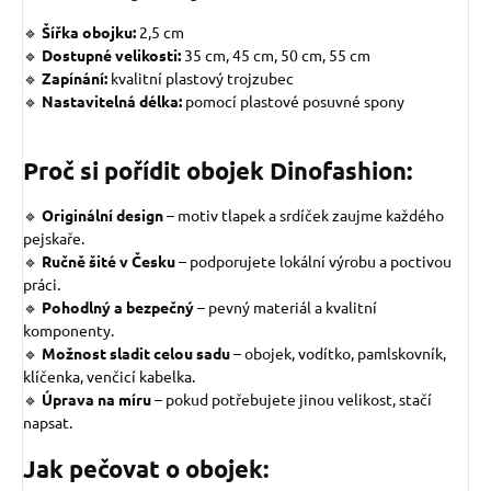
🔹
Šířka obojku:
2,5 cm
🔹
Dostupné velikosti:
35 cm, 45 cm, 50 cm, 55 cm
🔹
Zapínání:
kvalitní plastový trojzubec
🔹
Nastavitelná délka:
pomocí plastové posuvné spony
Proč si pořídit obojek Dinofashion:
🔹
Originální design
– motiv tlapek a srdíček zaujme každého
pejskaře.
🔹
Ručně šité v Česku
– podporujete lokální výrobu a poctivou
práci.
🔹
Pohodlný a bezpečný
– pevný materiál a kvalitní
komponenty.
🔹
Možnost sladit celou sadu
– obojek, vodítko, pamlskovník,
klíčenka, venčicí kabelka.
🔹
Úprava na míru
– pokud potřebujete jinou velikost, stačí
napsat.
Jak pečovat o obojek: