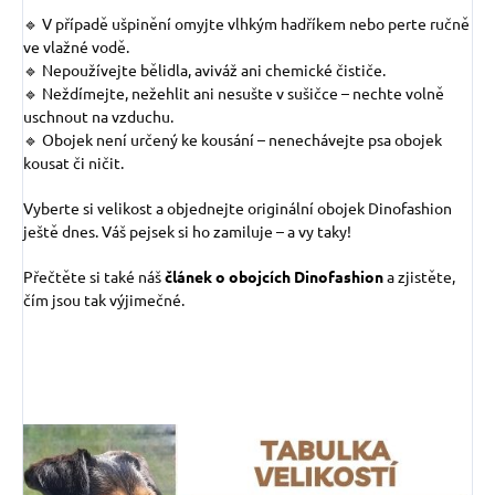
🔹 V případě ušpinění omyjte vlhkým hadříkem nebo perte ručně
ve vlažné vodě.
🔹 Nepoužívejte bělidla, aviváž ani chemické čističe.
🔹 Neždímejte, nežehlit ani nesušte v sušičce – nechte volně
uschnout na vzduchu.
🔹 Obojek není určený ke kousání – nenechávejte psa obojek
kousat či ničit.
Vyberte si velikost a objednejte originální obojek Dinofashion
ještě dnes. Váš pejsek si ho zamiluje – a vy taky!
Přečtěte si také náš
článek o obojcích Dinofashion
a zjistěte,
čím jsou tak výjimečné.