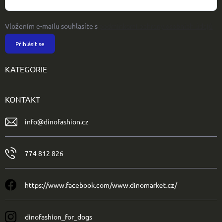
Vložením e-mailu souhlasíte s
podmínkami ochrany osobních údajů
Přihlásit se
KATEGORIE
KONTAKT
info
@
dinofashion.cz
774 812 826
https://www.facebook.com/www.dinomarket.cz/
dinofashion_for_dogs