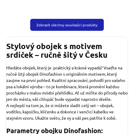
Zobrazit všechny související produkty
Stylový obojek s motivem
srdíček – ručně šitý v Česku
Hledáte obojek, který je praktický a krásně vypadá? Vsaďte na
ručně šitý obojek Dinofashion s originálním motivem, který
zaujme na první pohled. Kvalitní zpracování, pohodlí pro vašeho
psa a lokální výroba – to je kombinace, která promění každou
procházku v malou módní přehlídku. Ať už míříte do přírody nebo
jen do města, váš chlupáč bude vypadat naprosto skvěle.
A nejlepší na tom je, že si můžete sladit celý set – obojek,
vodítko, kapsičku, klíčenku a dokonce i venčicí kabelku ve
stejném vzoru. Ukažte světu, že vy a váš pes patříte k sobě.
Parametry obojku Dinofashion: