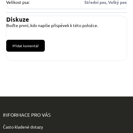
Velikost psa
:
Střední pes, Velký pes
Diskuze
Buďte první, kdo napíše příspěvek k této položce.
Přidat komentář
Z
á
p
INFORMACE PRO VÁS
a
t
Často kladené dotazy
í