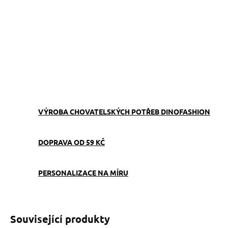
−
+
Přidat do košíku
Obojek můžete sladit
s
vodítkem
,
pamlskovníkem
a
kabelkou
ve stejném vzoru.
ZEPTAT SE
VÝROBA CHOVATELSKÝCH POTŘEB DINOFASHION
DOPRAVA OD 59 KČ
PERSONALIZACE NA MÍRU
Související produkty