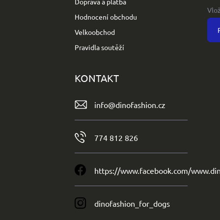
Doprava a platba
Vlo
Hodnocení obchodu
Velkoobchod
Pravidla soutěží
KONTAKT
info
@
dinofashion.cz
774 812 826
https://www.facebook.com/www.din
dinofashion_for_dogs