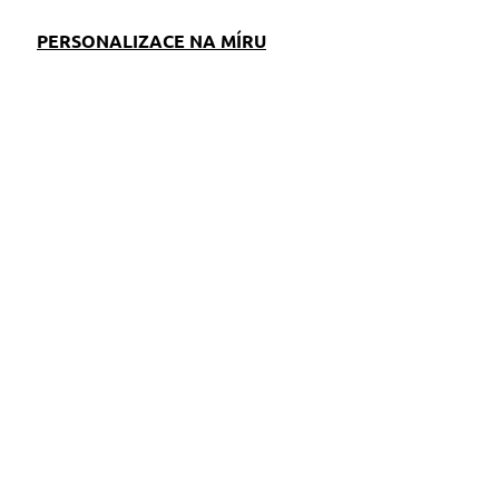
PERSONALIZACE NA MÍRU
EM
SKLADEM
S)
(>5 KS)
Softshellový obojek
žlutý se jménem