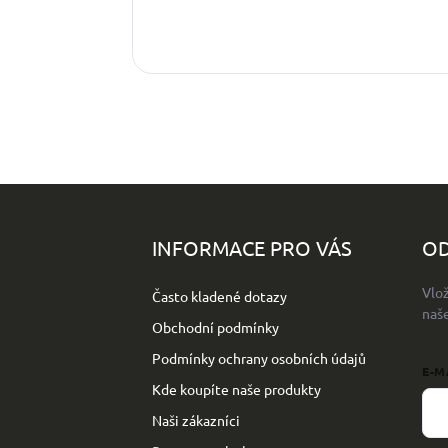
Z
á
p
INFORMACE PRO VÁS
OD
a
t
Vlo
Často kladené dotazy
í
naš
Obchodní podmínky
Podmínky ochrany osobních údajů
E-M
Kde koupíte naše produkty
Naši zákazníci