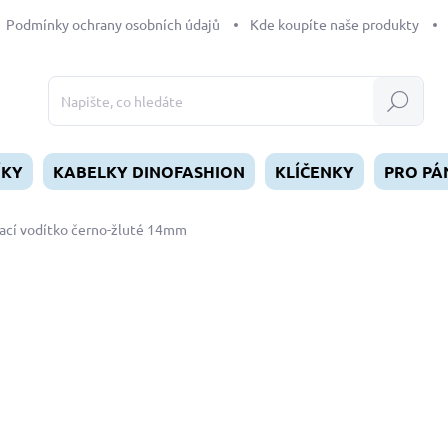
Podmínky ochrany osobních údajů
Kde koupíte naše produkty
Hledat
ÍKY
KABELKY DINOFASHION
KLÍČENKY
PRO PÁ
ací vodítko černo-žluté 14mm
dnocení
ZNAČKA:
DINOFASHION
790 Kč
Měrná
SKLADEM
(>5 KS)
cena:
MŮŽEME DORUČIT DO:
11.8.2
−