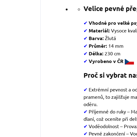
Velice pevné pře
✔
Vhodné pro velké ps
✔
Materiál:
Vysoce kval
✔
Barva:
Žlutá
✔
Průměr:
14 mm
✔
Délka:
230 cm
✔
Vyrobeno v ČR
Proč si vybrat na
✔
Extrémní pevnost a od
pramenů, to zajišťuje ma
oděru.
✔
Příjemné do ruky – Ma
dlaní, což oceníte při de
✔
Voděodolnost – Provaz
✔
Pevné zakončení – Vod