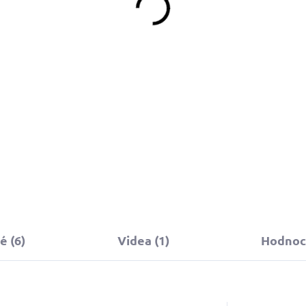
199 Kč
390 Kč
od
Do košíku
Detail
Stopovací vodítko Neon žlut
se softshellovou rukojetí pro
maximální pohodlí.
 (6)
Videa (1)
Hodnoc