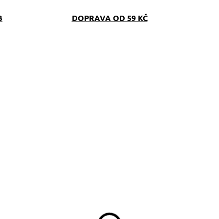
B
DOPRAVA OD 59 KČ
SKLADEM
SKLAD
(>5 KS)
(>5 K
líčenka Bostonský
Stopovací vodítko
eriér žlutá
Neon žlutá softshell