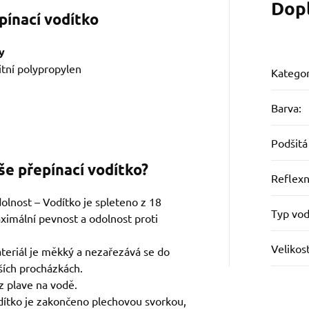
Dop
pínací vodítko
y
itní polypropylen
Kategor
Barva
:
Podšitá
še přepínací vodítko?
Reflexn
olnost – Vodítko je spleteno z 18
Typ vod
ximální pevnost a odolnost proti
Velikos
teriál je měkký a nezařezává se do
lších procházkách.
 plave na vodě.
ítko je zakončeno plechovou svorkou,