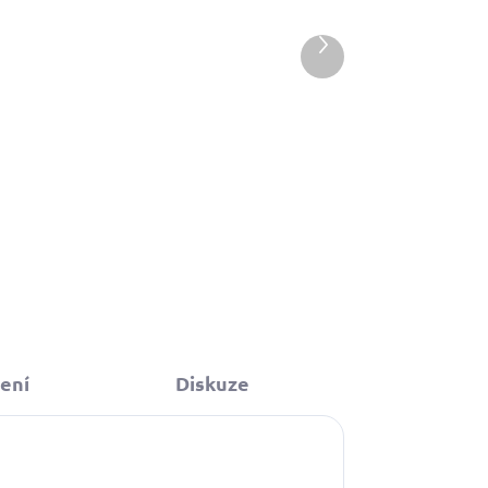
549 Kč
od
Další
Detail
produkt
á
Žlutý softshellový obojek se
jménem vašeho pejska na
přání s možností i telefonního
čísla.
ení
Diskuze