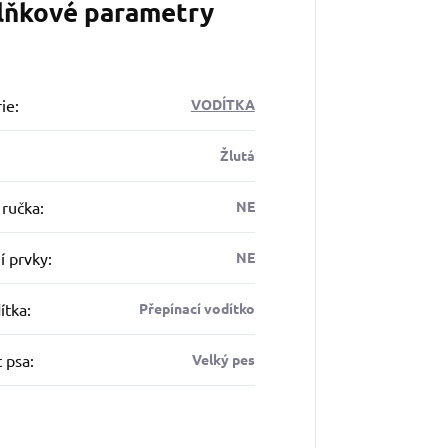
lňkové parametry
ie
:
VODÍTKA
Žlutá
 ručka
:
NE
í prvky
:
NE
ítka
:
Přepínací vodítko
t psa
:
Velký pes