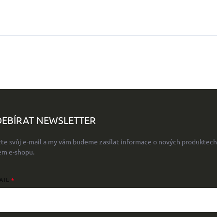
EBÍRAT NEWSLETTER
žte svůj e-mail a my vám budeme zasílat informace o nových produktech
em e-shopu.
AIL