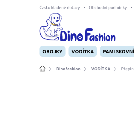
Přejít
Často kladené dotazy
Obchodní podmínky
na
obsah
OBOJKY
VODÍTKA
PAMLSKOVN
Domů
Dinofashion
VODÍTKA
Přepín
Neohodnoceno
Podrobnosti ho