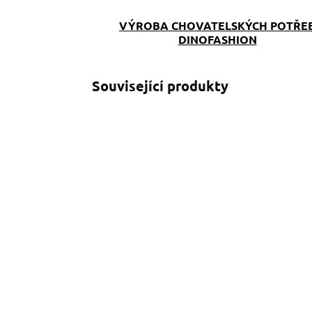
VÝROBA CHOVATELSKÝCH POTŘE
DINOFASHION
Související produkty
SKLADEM
(>5 KS)
Sada Dinofashion
K
žlutá
t