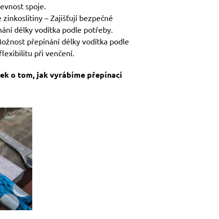
pevnost spoje.
 zinkoslitiny – Zajišťují bezpečné
ání délky vodítka podle potřeby.
Možnost přepínání délky vodítka podle
exibilitu při venčení.
nek o
tom, jak vyrábíme přepínací