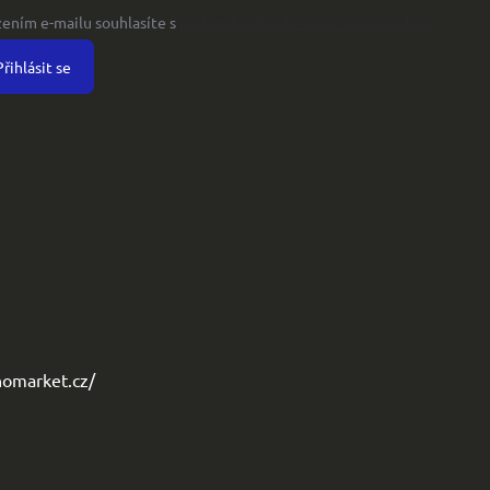
žením e-mailu souhlasíte s
podmínkami ochrany osobních údajů
Přihlásit se
omarket.cz/