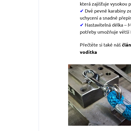
která zajišťuje vysokou 
✔
Dvě pevné karabiny
ze
uchycení a snadné přepín
✔
Nastavitelná délka – 
potřeby umožňuje větší fl
Přečtěte si také náš
člá
vodítka