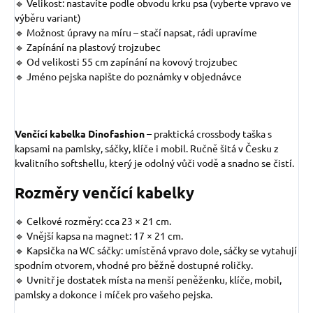
🔹 Velikost: nastavíte podle obvodu krku psa (vyberte vpravo ve
výběru variant)
🔹 Možnost úpravy na míru – stačí napsat, rádi upravíme
🔹 Zapínání na plastový trojzubec
🔹 Od velikosti 55 cm zapínání na kovový trojzubec
🔹 Jméno pejska napište do poznámky v objednávce
Venčící kabelka Dinofashion
– praktická crossbody taška s
kapsami na pamlsky, sáčky, klíče i mobil. Ručně šitá v Česku z
kvalitního softshellu, který je odolný vůči vodě a snadno se čistí.
Rozměry venčící kabelky
🔹 Celkové rozměry: cca 23 × 21 cm.
🔹 Vnější kapsa na magnet: 17 × 21 cm.
🔹 Kapsička na WC sáčky: umístěná vpravo dole, sáčky se vytahují
spodním otvorem, vhodné pro běžně dostupné roličky.
🔹 Uvnitř je dostatek místa na menší peněženku, klíče, mobil,
pamlsky a dokonce i míček pro vašeho pejska.