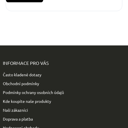
Z
á
p
INFORMACE PRO VÁS
a
t
Často kladené dotazy
í
Obchodní podmínky
Podmínky ochrany osobních údajů
Kde koupíte naše produkty
Naši zákazníci
Doprava a platba
Hodnocení obchodu