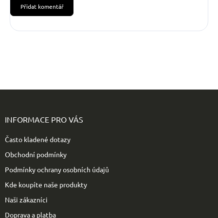
Přidat komentář
Z
á
p
INFORMACE PRO VÁS
a
t
Často kladené dotazy
í
Obchodní podmínky
Podmínky ochrany osobních údajů
Kde koupíte naše produkty
Naši zákazníci
Doprava a platba