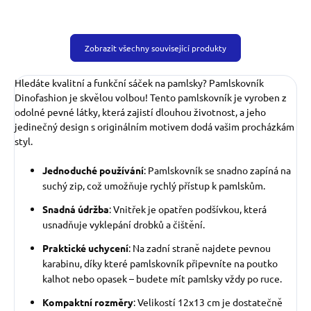
Zobrazit všechny související produkty
Hledáte kvalitní a funkční sáček na pamlsky? Pamlskovník
Dinofashion je skvělou volbou! Tento pamlskovník je vyroben z
odolné pevné látky, která zajistí dlouhou životnost, a jeho
jedinečný design s originálním motivem dodá vašim procházkám
styl.
Jednoduché používání
: Pamlskovník se snadno zapíná na
suchý zip, což umožňuje rychlý přístup k pamlskům.
Snadná údržba
: Vnitřek je opatřen podšívkou, která
usnadňuje vyklepání drobků a čištění.
Praktické uchycení
: Na zadní straně najdete pevnou
karabinu, díky které pamlskovník připevníte na poutko
kalhot nebo opasek – budete mít pamlsky vždy po ruce.
Kompaktní rozměry
: Velikostí 12x13 cm je dostatečně