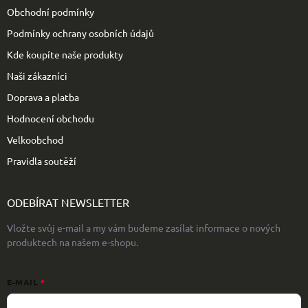
í
Obchodní podmínky
Podmínky ochrany osobních údajů
Kde koupíte naše produkty
Naši zákazníci
Doprava a platba
Hodnocení obchodu
Velkoobchod
Pravidla soutěží
ODEBÍRAT NEWSLETTER
Vložte svůj e-mail a my vám budeme zasílat informace o nových
produktech na našem e-shopu.
E-MAIL