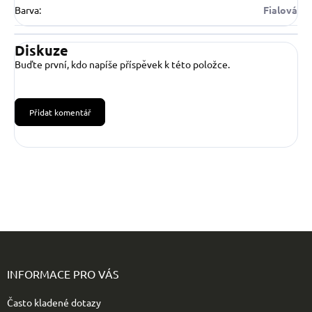
Barva
:
Fialová
Diskuze
Buďte první, kdo napíše příspěvek k této položce.
Přidat komentář
Z
á
p
INFORMACE PRO VÁS
a
t
Často kladené dotazy