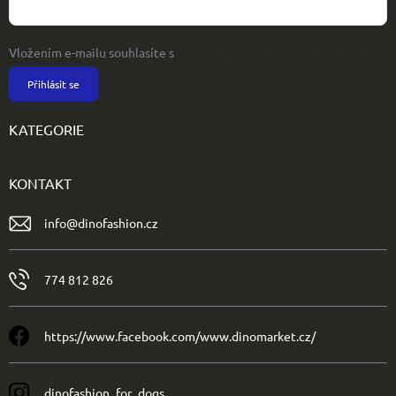
Vložením e-mailu souhlasíte s
podmínkami ochrany osobních údajů
Přihlásit se
KATEGORIE
KONTAKT
info
@
dinofashion.cz
774 812 826
https://www.facebook.com/www.dinomarket.cz/
dinofashion_for_dogs