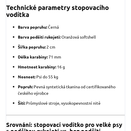
Technické parametry stopovacího
vodítka
Barva popruhu:
Černá
Barva podšití rukojeti:
Oranžová softshell
Šířka popruhu:
2 cm
Délka karabiny:
71 mm
Hmotnost karabiny:
16 g
Nosnost:
Psi do 55 kg
Popruh:
Pevná syntetická tkanina od certifikovaného
českého výrobce
Šití:
Průmyslové stroje, vysokopevnostní nitě
Srovnání: stopovací vodítko pro velké psy
s podšitou rukojetí vs. bez podšití