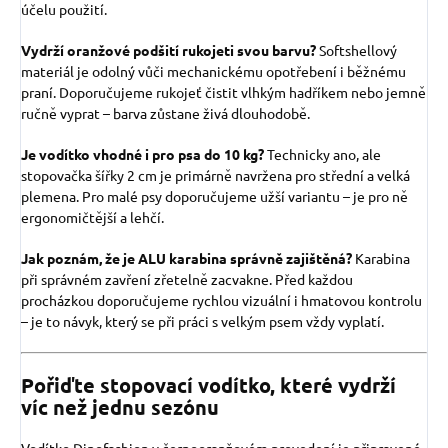
účelu použití.
Vydrží oranžové podšití rukojeti svou barvu?
Softshellový
materiál je odolný vůči mechanickému opotřebení i běžnému
praní. Doporučujeme rukojeť čistit vlhkým hadříkem nebo jemně
ručně vyprat – barva zůstane živá dlouhodobě.
Je vodítko vhodné i pro psa do 10 kg?
Technicky ano, ale
stopovačka šířky 2 cm je primárně navržena pro střední a velká
plemena. Pro malé psy doporučujeme užší variantu – je pro ně
ergonomičtější a lehčí.
Jak poznám, že je ALU karabina správně zajištěná?
Karabina
při správném zavření zřetelně zacvakne. Před každou
procházkou doporučujeme rychlou vizuální i hmatovou kontrolu
– je to návyk, který se při práci s velkým psem vždy vyplatí.
Pořiďte stopovací vodítko, které vydrží
víc než jednu sezónu
Vodítko Dinofashion v černooranžovém provedení je připravené