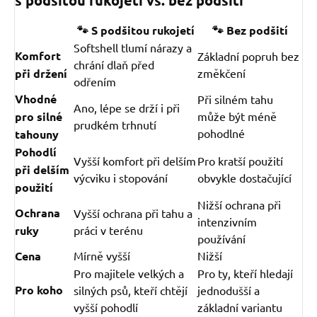
🐾 S podšitou rukojetí
🐾 Bez podšití
Softshell tlumí nárazy a
Komfort
Základní popruh bez
chrání dlaň před
při držení
změkčení
odřením
Vhodné
Při silném tahu
Ano, lépe se drží i při
pro silné
může být méně
prudkém trhnutí
pohodlné
tahouny
Pohodlí
Vyšší komfort při delším
Pro kratší použití
při delším
výcviku i stopování
obvykle dostačující
použití
Nižší ochrana při
Ochrana
Vyšší ochrana při tahu a
intenzivním
ruky
práci v terénu
používání
Cena
Mírně vyšší
Nižší
Pro majitele velkých a
Pro ty, kteří hledají
Pro koho
silných psů, kteří chtějí
jednodušší a
vyšší pohodlí
základní variantu