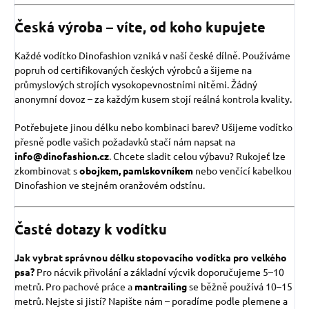
Česká výroba – víte, od koho kupujete
Každé vodítko Dinofashion vzniká v naší české dílně. Používáme
popruh od certifikovaných českých výrobců a šijeme na
průmyslových strojích vysokopevnostními nitěmi. Žádný
anonymní dovoz – za každým kusem stojí reálná kontrola kvality.
Potřebujete jinou délku nebo kombinaci barev? Ušijeme vodítko
přesně podle vašich požadavků stačí nám napsat na
info@dinofashion.cz
. Chcete sladit celou výbavu? Rukojeť lze
zkombinovat s
obojkem,
pamlskovníkem
nebo venčící kabelkou
Dinofashion ve stejném oranžovém odstínu.
Časté dotazy k vodítku
Jak vybrat správnou délku stopovacího vodítka pro velkého
psa?
Pro nácvik přivolání a základní výcvik doporučujeme 5–10
metrů. Pro pachové práce a
mantrailing
se běžně používá 10–15
metrů. Nejste si jistí? Napište nám – poradíme podle plemene a