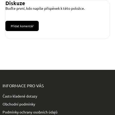
Diskuze
Buďte první, kdo napíše příspěvek k této položce.
Přidat komentář
Z
á
p
INFORMACE PRO VÁS
a
t
Často kladené dotazy
í
Obchodní podmínky
Podmínky ochrany osobních údajů