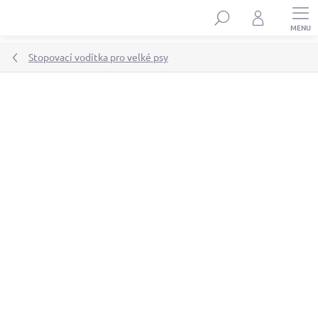
Přejít
Hledat
na
obsah
Stopovací vodítka pro velké psy
Podrobnosti hodnocení
Neohodnoceno
ZNAČKA:
DINOFASHION