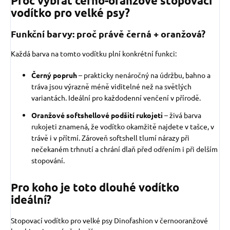
Proč vybrat černo-oranžové stopovací
vodítko pro velké psy?
Funkční barvy: proč právě černá + oranžová?
Každá barva na tomto vodítku plní konkrétní funkci:
Černý popruh
– prakticky nenáročný na údržbu, bahno a
tráva jsou výrazně méně viditelné než na světlých
variantách. Ideální pro každodenní venčení v přírodě.
Oranžové softshellové podšití rukojeti
– živá barva
rukojeti znamená, že vodítko okamžitě najdete v tašce, v
trávě i v přítmí. Zároveň softshell tlumí nárazy při
nečekaném trhnutí a chrání dlaň před odřením i při delším
stopování.
Pro koho je toto dlouhé vodítko
ideální?
Stopovací vodítko pro velké psy Dinofashion v černooranžové