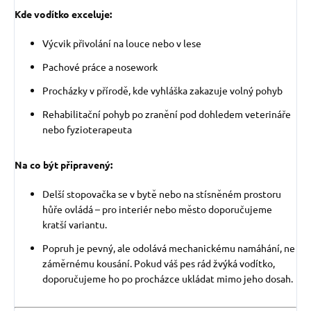
Kde vodítko exceluje:
Výcvik přivolání na louce nebo v lese
Pachové práce a nosework
Procházky v přírodě, kde vyhláška zakazuje volný pohyb
Rehabilitační pohyb po zranění pod dohledem veterináře
nebo fyzioterapeuta
Na co být připravený:
Delší stopovačka se v bytě nebo na stísněném prostoru
hůře ovládá – pro interiér nebo město doporučujeme
kratší variantu.
Popruh je pevný, ale odolává mechanickému namáhání, ne
záměrnému kousání. Pokud váš pes rád žvýká vodítko,
doporučujeme ho po procházce ukládat mimo jeho dosah.