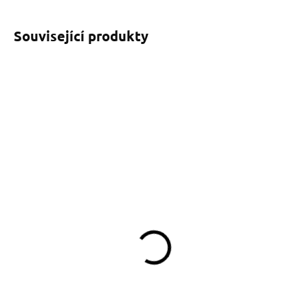
Související produkty
SKLADEM
SKLADEM
(>5 KS)
(>5 KS)
Softshellový obojek žlutý
Přepínací vodítko černo-
se jménem
žluté 14mm
549 Kč
790 Kč
od
Detail
Do košíku
Žlutý softshellový obojek se
jménem vašeho pejska na přání s