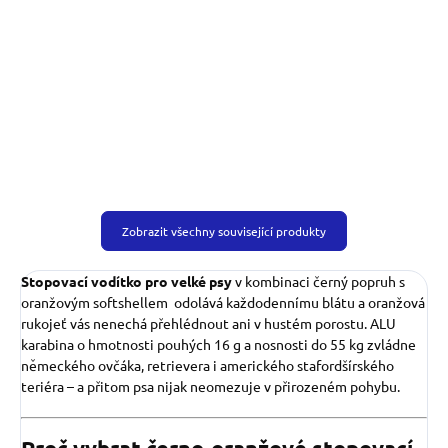
možností i telefonního čísla.
Zobrazit všechny související produkty
Stopovací vodítko pro velké psy
v kombinaci černý popruh s
oranžovým softshellem odolává každodennímu blátu a oranžová
rukojeť vás nenechá přehlédnout ani v hustém porostu. ALU
karabina o hmotnosti pouhých 16 g a nosnosti do 55 kg zvládne
německého ovčáka, retrievera i amerického stafordšírského
teriéra – a přitom psa nijak neomezuje v přirozeném pohybu.