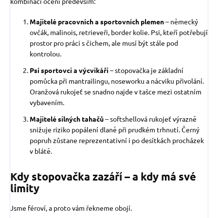
kombinaci ocení především:
Majitelé pracovních a sportovních plemen
– německý
ovčák, malinois, retrieveři, border kolie. Psi, kteří potřebují
prostor pro práci s čichem, ale musí být stále pod
kontrolou.
Psí sportovci a výcvikáři
– stopovačka je základní
pomůcka při mantrailingu, noseworku a nácviku přivolání.
Oranžová rukojeť se snadno najde v tašce mezi ostatním
vybavením.
Majitelé silných tahačů
– softshellová rukojeť výrazně
snižuje riziko popálení dlaně při prudkém trhnutí. Černý
popruh zůstane reprezentativní i po desítkách procházek
v blátě.
Kdy stopovačka zazáří – a kdy má své
limity
Jsme féroví, a proto vám řekneme obojí.