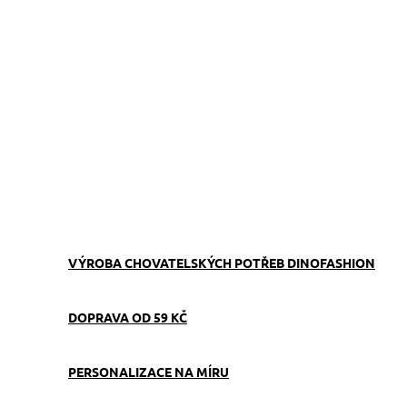
ZVOLTE VARIANTU
−
+
Přidat do košíku
Stopovací vodítko pro velké psy s oranžovým softshellovým
podšitím rukojeti je navržené pro velké psy do 55 kg. Měkký
materiál rukojeti tlumí tah a sedí příjemně v ruce i při delším
tréninku nebo procházce
ZEPTAT SE
VÝROBA CHOVATELSKÝCH POTŘEB DINOFASHION
DOPRAVA OD 59 KČ
PERSONALIZACE NA MÍRU