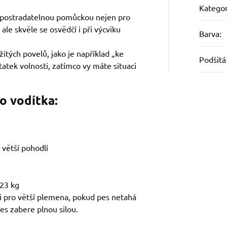
Kategor
nepostradatelnou pomůckou nejen pro
 ale skvěle se osvědčí i při výcviku
Barva
:
žitých povelů, jako je například „ke
Podšitá
tek volnosti, zatímco vy máte situaci
o vodítka:
 větší pohodlí
 23 kg
i pro větší plemena, pokud pes netahá
pes zabere plnou silou.