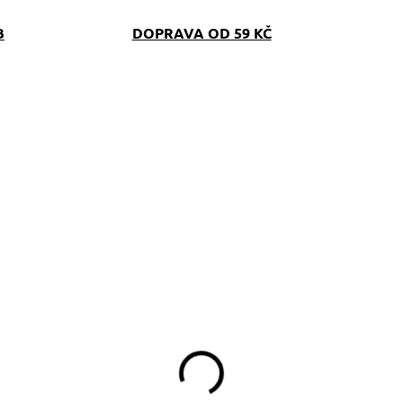
B
DOPRAVA OD 59 KČ
SKLADEM
SKLAD
(>5 KS)
(>5 K
amlskovník
Ledvinka na pamlsky
orkšírek na modré
CosmoTlapky