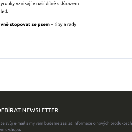
ýrobky vznikají v naší dílně s důrazem
hled.
ávně stopovat se psem
– tipy a rady
EBÍRAT NEWSLETTER
žte svůj e-mail a my vám budeme zasílat informace o nových produktech
em e-shopu.