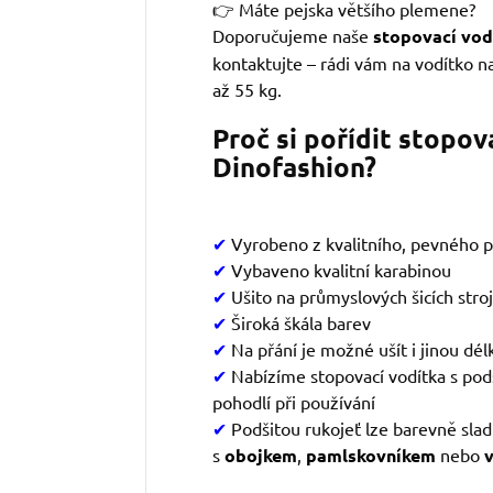
👉 Máte pejska většího plemene?
Doporučujeme naše
stopovací vod
kontaktujte – rádi vám na vodítko n
až 55 kg.
Proč si pořídit stopov
Dinofashion?
✔
Vyrobeno z kvalitního, pevného 
✔
Vybaveno kvalitní karabinou
✔
Ušito na průmyslových šicích stroj
✔
Široká škála barev
✔
Na přání je možné ušít i jinou dé
✔
Nabízíme stopovací vodítka s podši
pohodlí při používání
✔
Podšitou rukojeť lze barevně slad
s
obojkem
,
pamlskovníke
m
nebo
v