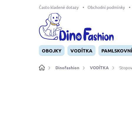
Přejít
Často kladené dotazy
Obchodní podmínky
na
obsah
OBOJKY
VODÍTKA
PAMLSKOVN
Domů
Dinofashion
VODÍTKA
Stopov
Neohodnoceno
Podrobnosti ho