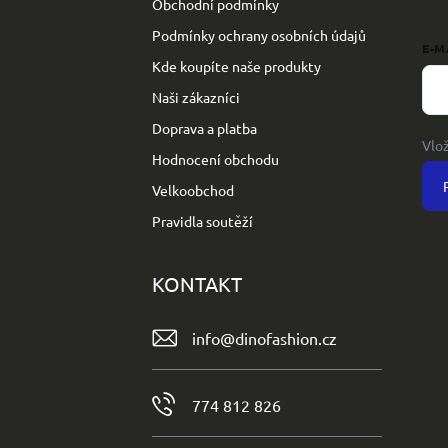
Obchodní podmínky
Podmínky ochrany osobních údajů
E-M
Kde koupíte naše produkty
Naši zákazníci
Doprava a platba
Vlo
Hodnocení obchodu
Velkoobchod
Pravidla soutěží
KONTAKT
info
@
dinofashion.cz
774 812 826