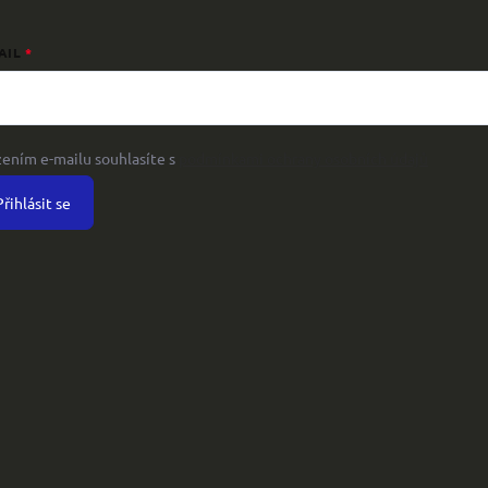
AIL
žením e-mailu souhlasíte s
podmínkami ochrany osobních údajů
Přihlásit se