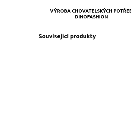
VÝROBA CHOVATELSKÝCH POTŘE
DINOFASHION
Související produkty
SKLADEM
(>5 KS)
Obojek Blue Softshell
P
J
390 Kč
od