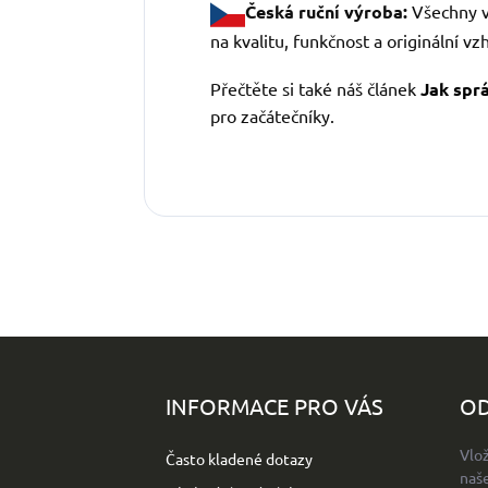
Česká ruční výroba:
Všechny v
na kvalitu, funkčnost a originální vz
Přečtěte si také náš článek
Jak spr
pro začátečníky.
Z
á
p
INFORMACE PRO VÁS
OD
a
t
Vlo
Často kladené dotazy
í
naš