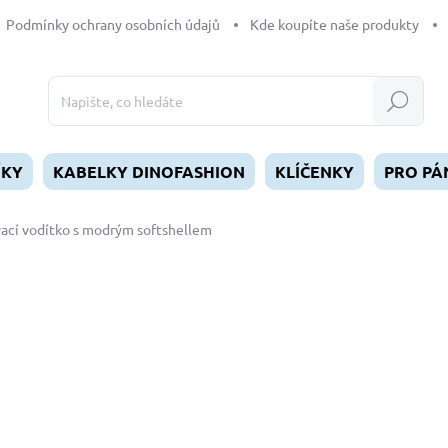
Podmínky ochrany osobních údajů
Kde koupíte naše produkty
Hledat
ÍKY
KABELKY DINOFASHION
KLÍČENKY
PRO PÁ
ací vodítko s modrým softshellem
dnocení
ZNAČKA:
DINOFASHION
od
390 Kč
Měrná
ZVOLTE VARIANTU
cena:
DÉLKA