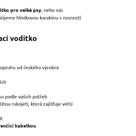
ítko pro velké psy
, nebo nás
ašijeme hliníkovou karabinu s nosností
ací vodítko
popruhu od českého výrobce
ích
lku podle vašich potřeb
tou rukojetí, která zajišťuje větší
it
enčící kabelkou