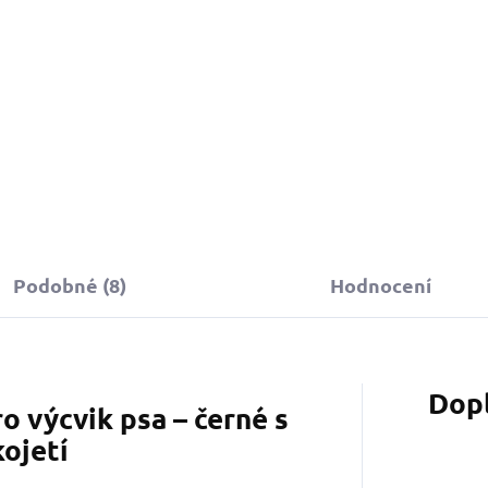
349 Kč
790 Kč
Do košíku
Do košíku
Podobné (8)
Hodnocení
Dop
o výcvik psa – černé s
kojetí