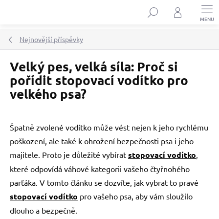
Přejít
Hledat
na
obsah
Nejnovější příspěvky
Velký pes, velká síla: Proč si
pořídit stopovací vodítko pro
velkého psa?
Špatně zvolené vodítko může vést nejen k jeho rychlému
poškození, ale také k ohrožení bezpečnosti psa i jeho
majitele. Proto je důležité vybírat
stopovací vodítko
,
které odpovídá váhové kategorii vašeho čtyřnohého
parťáka. V tomto článku se dozvíte, jak vybrat to pravé
stopovací vodítko
pro vašeho psa, aby vám sloužilo
dlouho a bezpečně.