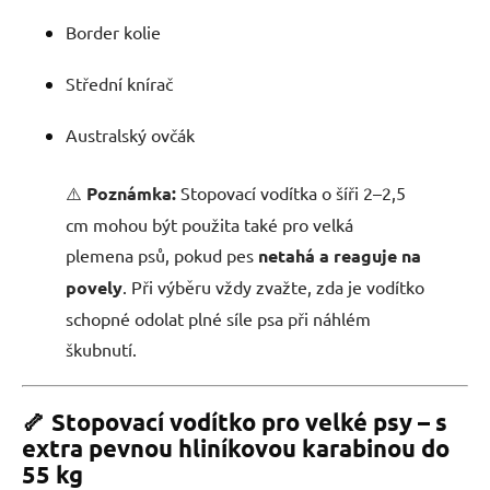
Border kolie
Střední knírač
Australský ovčák
⚠️
Poznámka:
Stopovací vodítka o šíři 2–2,5
cm mohou být použita také pro velká
plemena psů, pokud pes
netahá a reaguje na
povely
. Při výběru vždy zvažte, zda je vodítko
schopné odolat plné síle psa při náhlém
škubnutí.
🦴 Stopovací vodítko pro velké psy – s
extra pevnou hliníkovou karabinou do
55 kg