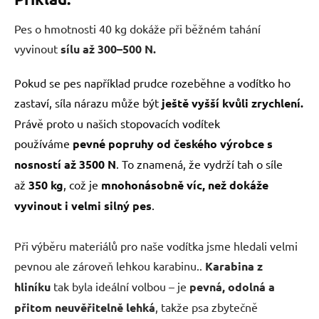
Pes o hmotnosti 40 kg dokáže při běžném tahání
vyvinout
sílu až 300–500 N.
Pokud se pes například prudce rozeběhne a vodítko ho
zastaví, síla nárazu může být
ještě vyšší kvůli zrychlení.
Právě proto u našich stopovacích vodítek
používáme
pevné popruhy od českého výrobce s
nosností až 3500 N
. To znamená, že vydrží tah o síle
až
350 kg
, což je
mnohonásobně víc, než dokáže
vyvinout i velmi silný pes
.
Při výběru materiálů pro naše vodítka jsme hledali velmi
pevnou ale zároveň lehkou karabinu..
Karabina z
hliníku
tak byla ideální volbou – je
pevná, odolná a
přitom neuvěřitelně lehká
, takže psa zbytečně