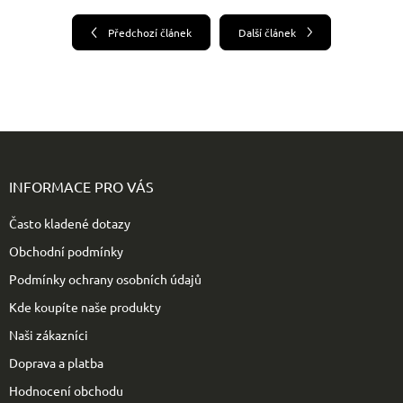
Předchozí článek
Další článek
Z
á
p
INFORMACE PRO VÁS
a
t
Často kladené dotazy
í
Obchodní podmínky
Podmínky ochrany osobních údajů
Kde koupíte naše produkty
Naši zákazníci
Doprava a platba
Hodnocení obchodu