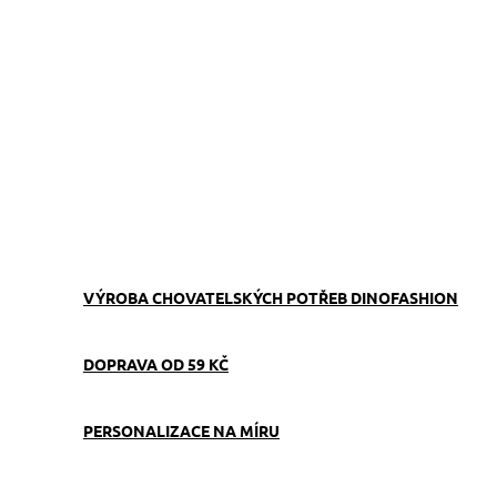
ZVOLTE VARIANTU
−
+
Přidat do košíku
Stopovací vodítko černé 16 mm – lehké, pevné a praktické,
vhodné pro menší psy na nácvik přivolání nebo stopování. Ručně
vyrobené v Česku
ZEPTAT SE
VÝROBA CHOVATELSKÝCH POTŘEB DINOFASHION
DOPRAVA OD 59 KČ
PERSONALIZACE NA MÍRU