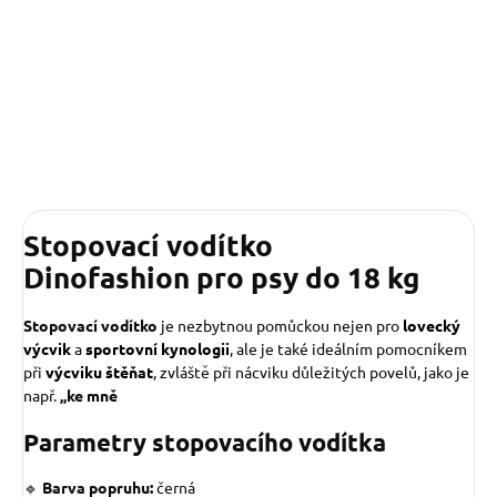
ruky. Ruční výroba v Česku.
se hodí ke každému obojku a
odolný materiál zajišťuje
spolehlivé používání při...
Stopovací vodítko
Dinofashion pro psy do 18 kg
Stopovací vodítko
je nezbytnou pomůckou nejen pro
lovecký
výcvik
a
sportovní kynologii
, ale je také ideálním pomocníkem
při
výcviku štěňat
, zvláště při nácviku důležitých povelů, jako je
např.
„ke mně
Parametry stopovacího vodítka
🔹
Barva popruhu:
černá