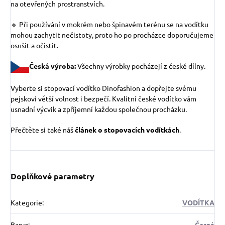
na otevřených prostranstvích.
🔹 Při používání v mokrém nebo špinavém terénu se na vodítku
mohou zachytit nečistoty, proto ho po procházce doporučujeme
osušit a očistit.
Česká výroba:
Všechny výrobky pocházejí z české dílny.
Vyberte si stopovací vodítko Dinofashion a dopřejte svému
pejskovi větší volnost i bezpečí. Kvalitní české vodítko vám
usnadní výcvik a zpříjemní každou společnou procházku.
Přečtěte si také náš
článek o stopovacích vodítkách
.
Doplňkové parametry
Kategorie
:
VODÍTKA
Barva
:
Černá