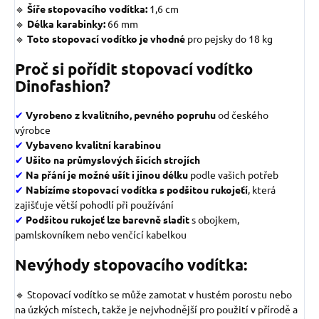
🔹
Šíře stopovacího vodítka:
1,6 cm
🔹
Délka karabinky:
66 mm
🔹
Toto stopovací vodítko je vhodné
pro pejsky do 18 kg
Proč si pořídit stopovací vodítko
Dinofashion?
✔
Vyrobeno z kvalitního, pevného popruhu
od českého
výrobce
✔
Vybaveno kvalitní karabinou
✔
Ušito na průmyslových šicích strojích
✔
Na přání je možné ušít i jinou délku
podle vašich potřeb
✔
Nabízíme stopovací vodítka s podšitou rukojeťí
, která
zajišťuje větší pohodlí při používání
✔
Podšitou rukojeť lze barevně sladit
s obojkem,
pamlskovníkem nebo venčící kabelkou
Nevýhody stopovacího vodítka:
🔹 Stopovací vodítko se může zamotat v hustém porostu nebo
na úzkých místech, takže je nejvhodnější pro použití v přírodě a