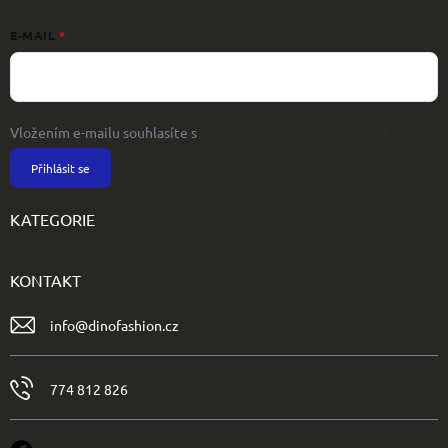
E-MAIL
Vložením e-mailu souhlasíte s
podmínkami ochrany osobních údajů
Přihlásit se
KATEGORIE
KONTAKT
info
@
dinofashion.cz
774 812 826