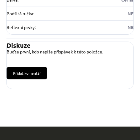
Podšitá ručka
:
NE
Reflexní prvky
:
NE
Diskuze
Buďte první, kdo napíše příspěvek k této položce.
Přidat komentář
Z
á