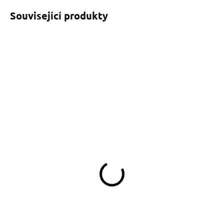
Související produkty
SKLADEM
SKLADEM
(>5 KS)
(>5 KS)
Stopovací vodítko černé,
Stopovací vodítko černé,
šířka 20 mm
šířka 25mm
219 Kč
259 Kč
od
od
Detail
Detail
Stopovací vodítko černé 20 mm –
Stopovací vodítko černé o šířce
oblíbená volba na procházky i
25 mm je ideální pro výcvik a
výcvik, pevné a pohodlné do
stopování psů. Neutrální barva