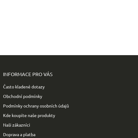
způsobilosti pro prodej vyhrazených veterinárních
léčiv.
Z
á
p
INFORMACE PRO VÁS
a
t
Často kladené dotazy
í
Obchodní podmínky
Podmínky ochrany osobních údajů
Kde koupíte naše produkty
Naši zákazníci
Doprava a platba