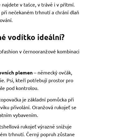
ajdete v tašce, v trávě i v přítmí.
 při nečekaném trhnutí a chrání dlaň
ování.
é vodítko ideální?
nofashion v černooranžové kombinaci
tovních plemen
– německý ovčák,
ie. Psi, kteří potřebují prostor pro
ále pod kontrolou.
topovačka je základní pomůcka při
viku přivolání. Oranžová rukojeť se
tatním vybavením.
tshellová rukojeť výrazně snižuje
dkém trhnutí. Černý popruh zůstane