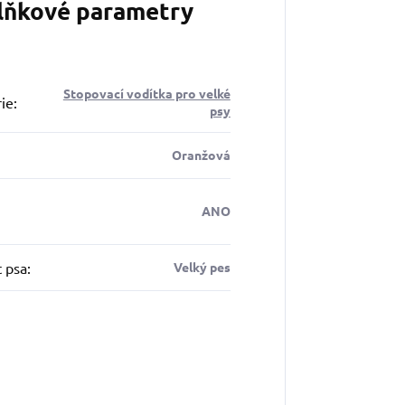
lňkové parametry
Stopovací vodítka pro velké
ie
:
psy
Oranžová
ANO
t psa
:
Velký pes