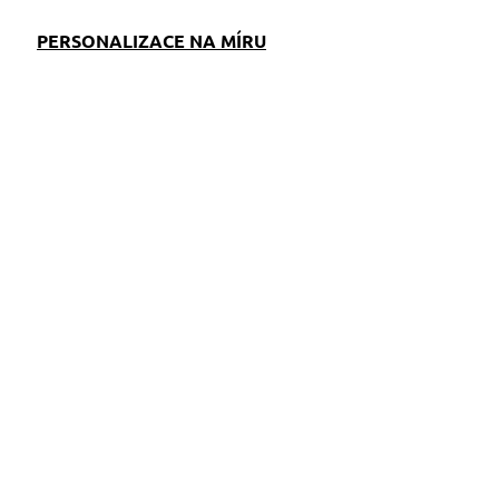
PERSONALIZACE NA MÍRU
EM
SKLADEM
S)
(>5 KS)
Klíčenka Bostonský
teriér žlutá