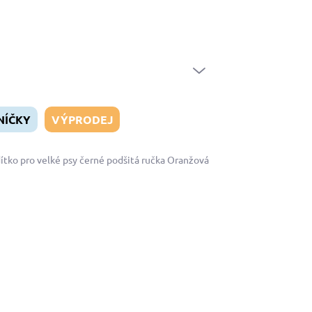
Naši zákazníci
Doprava a platba
Hodnocení obchodu
Velk
PRÁZDNÝ KOŠÍK
NÁKUPNÍ
KOŠÍK
NÍČKY
VÝPRODEJ
ítko pro velké psy černé podšitá ručka Oranžová