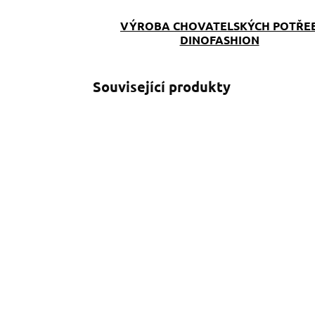
VÝROBA CHOVATELSKÝCH POTŘE
DINOFASHION
Související produkty
SKLADEM
(>5 KS)
Softshellový obojek
P
žlutý se jménem
č