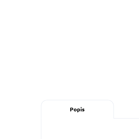
549 Kč
od
Detail
Žlutý softshellový obojek se
jménem vašeho pejska na
přání s možností i telefonního
čísla.
Popis