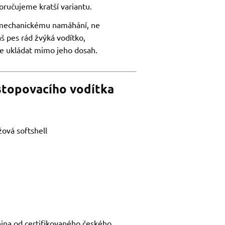
oručujeme kratší variantu.
 mechanickému namáhání, ne
 pes rád žvýká vodítko,
e ukládat mimo jeho dosah.
stopovacího vodítka
ová softshell
ina od certifikovaného českého