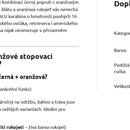
Dop
 kombinaci černý popruh s oranžovým
blátu a oranžová rukojeť vás nenechá
 ALU karabina o hmotnosti pouhých 16
ckého ovčáka, retrievera i amerického
psa nijak neomezuje v přirozeném
Kategor
Barva
:
nžové stopovací
?
Podšitá
ručka
:
černá + oranžová?
Velikos
onkrétní funkci:
áročný na údržbu, bahno a tráva jsou
světlých variantách. Ideální pro
tí rukojeti
– živá barva rukojeti