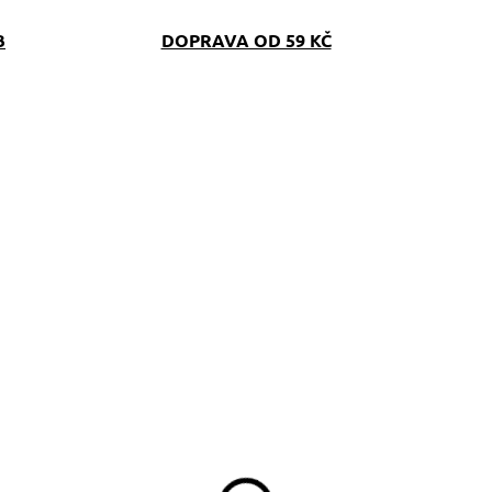
B
DOPRAVA OD 59 KČ
SKLADEM
SKLAD
(>5 KS)
(>5 K
řepínací vodítko
Ledvinka na pamlsky
erno-žluté 14mm
Verano