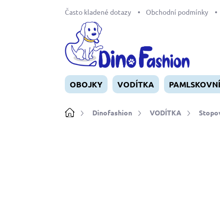
Přejít
Často kladené dotazy
Obchodní podmínky
na
obsah
OBOJKY
VODÍTKA
PAMLSKOVN
Domů
Dinofashion
VODÍTKA
Stopov
Neohodnoceno
Podrobnosti ho