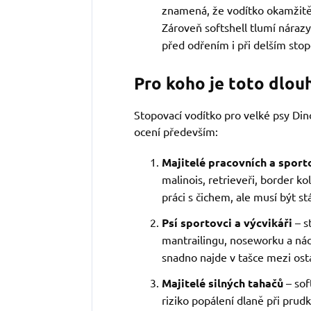
znamená, že vodítko okamžitě n
Zároveň softshell tlumí nárazy
před odřením i při delším stop
Pro koho je toto dlouh
Stopovací vodítko pro velké psy Di
ocení především:
Majitelé pracovních a spor
malinois, retrieveři, border kol
práci s čichem, ale musí být st
Psí sportovci a výcvikáři
– s
mantrailingu, noseworku a nác
snadno najde v tašce mezi os
Majitelé silných tahačů
– sof
riziko popálení dlaně při pru