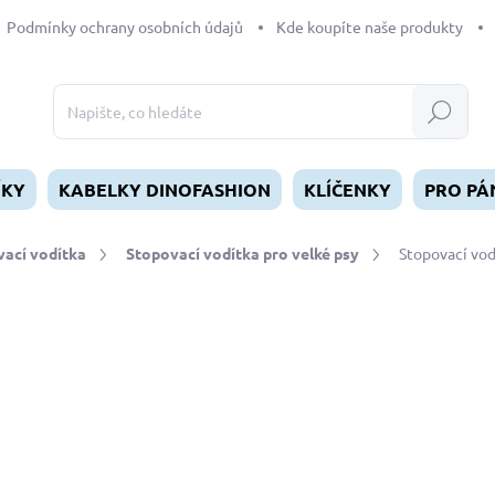
Podmínky ochrany osobních údajů
Kde koupíte naše produkty
Hledat
ÍKY
KABELKY DINOFASHION
KLÍČENKY
PRO PÁ
ací vodítka
Stopovací vodítka pro velké psy
Stopovací vod
dnocení
ZNAČKA:
DINOFASHION
od
370 Kč
Měrná
ZVOLTE VARIANTU
cena:
DÉLKA