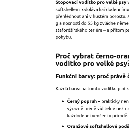
Stopovací vodítko pro velké psy
v
softshellem odolává každodennímu 
přehlédnout ani v hustém porostu.
g a nosnosti do 55 kg zvládne něme
stafordšírského teriéra – a přitom 
pohybu.
Proč vybrat černo-ora
vodítko pro velké psy
Funkční barvy: proč právě 
Každá barva na tomto vodítku plní k
Černý popruh
– prakticky nen
výrazně méně viditelné než na 
každodenní venčení v přírodě.
Oranžové softshellové podši