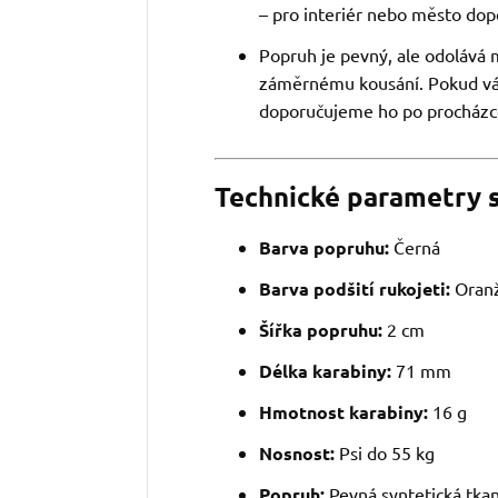
– pro interiér nebo město dop
Popruh je pevný, ale odolává
záměrnému kousání. Pokud váš
doporučujeme ho po procházc
Technické parametry 
Barva popruhu:
Černá
Barva podšití rukojeti:
Oranž
Šířka popruhu:
2 cm
Délka karabiny:
71 mm
Hmotnost karabiny:
16 g
Nosnost:
Psi do 55 kg
Popruh:
Pevná syntetická tkan