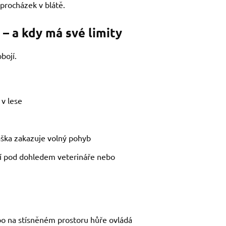
 procházek v blátě.
– a kdy má své limity
bojí.
 v lese
áška zakazuje volný pohyb
ní pod dohledem veterináře nebo
bo na stísněném prostoru hůře ovládá