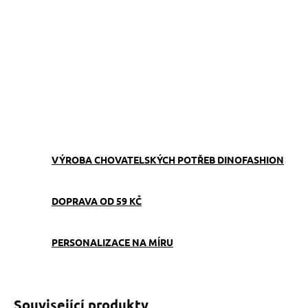
Zdarma od nás dostanete
+ Klíčenka Tlapky na modré
v hodnotě 109 Kč
ZEPTAT SE
VÝROBA CHOVATELSKÝCH POTŘEB DINOFASHION
DOPRAVA OD 59 KČ
PERSONALIZACE NA MÍRU
Související produkty