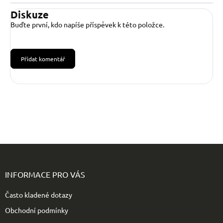
Diskuze
Buďte první, kdo napíše příspěvek k této položce.
Přidat komentář
Z
á
p
INFORMACE PRO VÁS
a
t
Často kladené dotazy
í
Obchodní podmínky