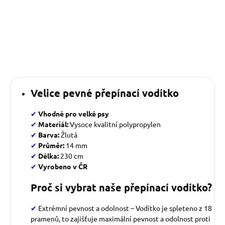
Velice pevné přepínací vodítko
✔
Vhodné pro velké psy
✔
Materiál:
Vysoce kvalitní polypropylen
✔
Barva:
Žlutá
✔
Průměr:
14 mm
✔
Délka:
230 cm
✔
Vyrobeno v ČR
Proč si vybrat naše přepínací vodítko?
✔
Extrémní pevnost a odolnost – Vodítko je spleteno z 18
pramenů, to zajišťuje maximální pevnost a odolnost proti