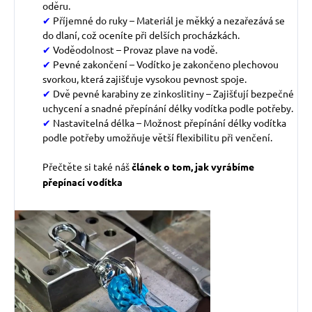
oděru.
✔
Příjemné do ruky – Materiál je měkký a nezařezává se
do dlaní, což oceníte při delších procházkách.
✔
Voděodolnost – Provaz plave na vodě.
✔
Pevné zakončení – Vodítko je zakončeno plechovou
svorkou, která zajišťuje vysokou pevnost spoje.
✔
Dvě pevné karabiny
ze zinkoslitiny – Zajišťují bezpečné
uchycení a snadné přepínání délky vodítka podle potřeby.
✔
Nastavitelná délka – Možnost přepínání délky vodítka
podle potřeby umožňuje větší flexibilitu při venčení.
Přečtěte si také náš
článek o
tom, jak vyrábíme
přepínací vodítka