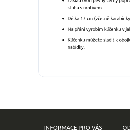
Základ tvoří pevný černý popr
stuha s motivem.
Délka 17 cm (včetně karabinky)
Na přání vyrobím klíčenku v ja
Klíčenku můžete sladit k obojk
nabídky.
Z
á
p
INFORMACE PRO VÁS
OD