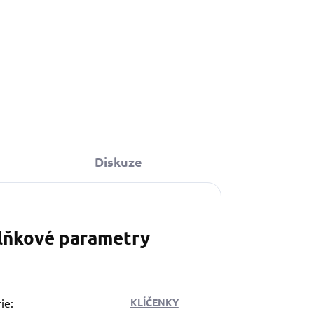
Diskuze
lňkové parametry
ie
:
KLÍČENKY