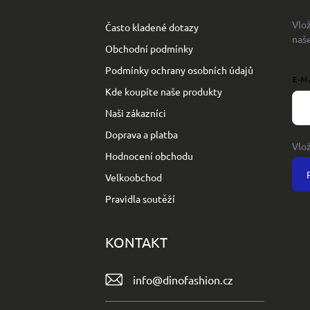
a
t
Vlo
Často kladené dotazy
í
naš
Obchodní podmínky
Podmínky ochrany osobních údajů
E-M
Kde koupíte naše produkty
Naši zákazníci
Doprava a platba
Vlo
Hodnocení obchodu
Velkoobchod
Pravidla soutěží
KONTAKT
info
@
dinofashion.cz