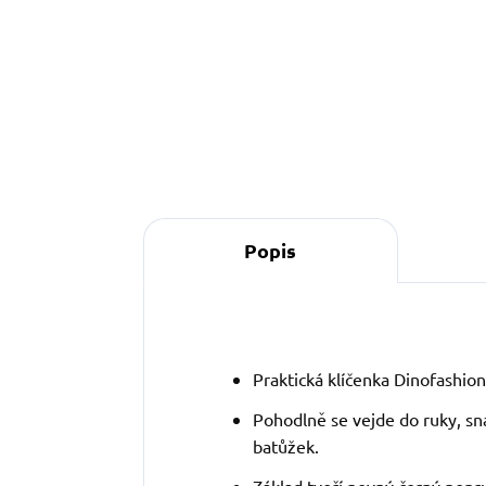
s vodítkem, pamlskovníkem a kabelkou ve
stejném vzoru.
Popis
Praktická klíčenka Dinofashio
P
ohodlně se vejde do ruky, s
batůžek.