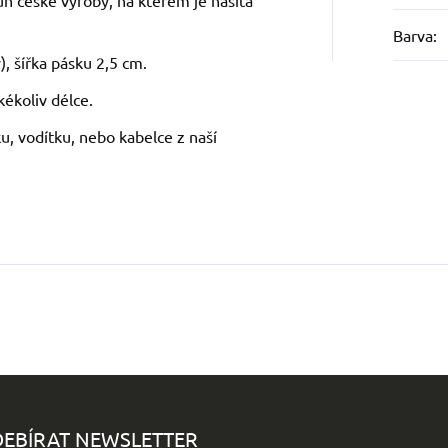
uh české výroby, na kterém je našita
Barva
:
, šířka pásku 2,5 cm.
kékoliv délce.
u, vodítku, nebo kabelce z naší
EBÍRAT NEWSLETTER