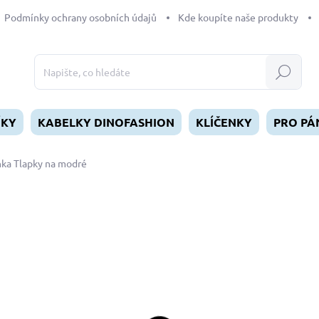
Podmínky ochrany osobních údajů
Kde koupíte naše produkty
Hledat
ÍKY
KABELKY DINOFASHION
KLÍČENKY
PRO PÁ
nka Tlapky na modré
dnocení
109 Kč
Měrná
SKLADEM
(>5 KS)
cena:
MŮŽEME DORUČIT DO:
11.8.2
−