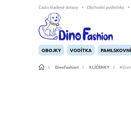
Přejít
Často kladené dotazy
Obchodní podmínky
na
obsah
OBOJKY
VODÍTKA
PAMLSKOVN
Domů
Dinofashion
KLÍČENKY
Klíče
Neohodnoceno
Podrobnosti ho