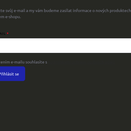
žte svůj e-mail a my vám budeme zasílat informace o nových produktech
em e-shopu.
AIL
žením e-mailu souhlasíte s
podmínkami ochrany osobních údajů
Přihlásit se