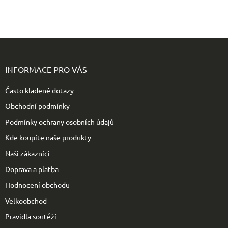
Z
á
p
INFORMACE PRO VÁS
a
t
Často kladené dotazy
í
Obchodní podmínky
Podmínky ochrany osobních údajů
Kde koupíte naše produkty
Naši zákazníci
Doprava a platba
Hodnocení obchodu
Velkoobchod
Pravidla soutěží