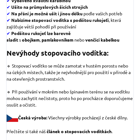
✔
Vybaveno kvalitní karabinou
✔
Ušito na průmyslových šicích strojích
✔
Na přání je možné ušít i jinou délku
podle vašich potřeb
✔
Nabízíme stopovací vodítka s podšitou rukojeťí
, která
zajišťuje větší pohodlí při používání
✔
Podšitou rukojeť lze barevně
sladit
s
obojkem
,
pamlskovníkem
nebo
venčící kabelkou
Nevýhody stopovacího vodítka:
🔹 Stopovací vodítko se může zamotat v hustém porostu nebo
na úzkých místech, takže je nejvhodnější pro použití v přírodě a
na otevřených prostranstvích.
🔹 Při používání v mokrém nebo špinavém terénu se na vodítku
mohou zachytit nečistoty, proto ho po procházce doporučujeme
osušit a očistit.
Česká výroba
:
Všechny výrobky pocházejí z české dílny.
Přečtěte si také náš
článek o stopovacích vodítkách
.