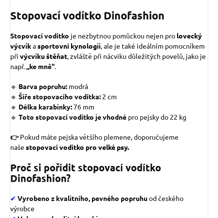
Stopovací vodítko Dinofashion
Stopovací vodítko
je nezbytnou pomůckou nejen pro
lovecký
výcvik
a
sportovní kynologii
, ale je také ideálním pomocníkem
při
výcviku štěňat
, zvláště při nácviku důležitých povelů, jako je
např.
„ke mně“
.
🔹
Barva popruhu:
modrá
🔹
Šíře stopovacího vodítka:
2
cm
🔹
Délka karabinky:
76
mm
🔹
Toto stopovací vodítko je vhodné
pro pejsky do 22 kg
👉
Pokud máte pejska většího plemene, doporučujeme
naše
stopovací vodítko pro velké psy.
Proč si pořídit stopovací vodítko
Dinofashion?
✔
Vyrobeno z kvalitního, pevného popruhu
od českého
výrobce