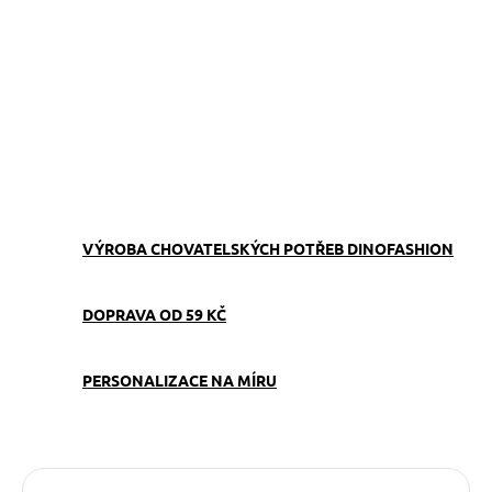
ZVOLTE VARIANTU
−
+
Přidat do košíku
Stopovací vodítko Modré tlapky 20 mm – ideální pro psy do 22 kg
ZEPTAT SE
VÝROBA CHOVATELSKÝCH POTŘEB DINOFASHION
DOPRAVA OD 59 KČ
PERSONALIZACE NA MÍRU