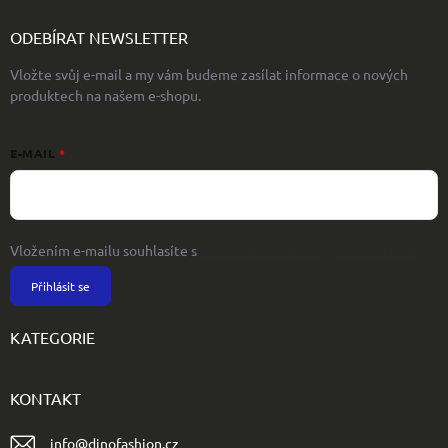
ODEBÍRAT NEWSLETTER
Vložte svůj e-mail a my vám budeme zasílat informace o nových
produktech na našem e-shopu.
E-MAIL
Vložením e-mailu souhlasíte s
podmínkami ochrany osobních údajů
Přihlásit se
KATEGORIE
KONTAKT
info
@
dinofashion.cz