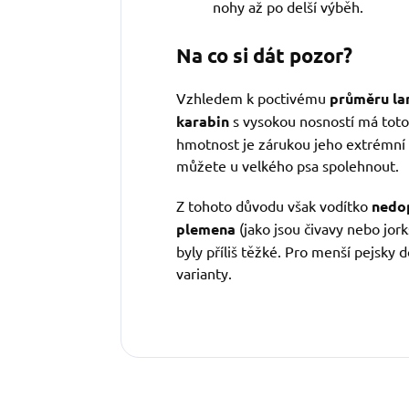
nohy až po delší výběh.
Na co si dát pozor?
Vzhledem k poctivému
průměru la
karabin
s vysokou nosností má toto
hmotnost je zárukou jeho extrémní p
můžete u velkého psa spolehnout.
Z tohoto důvodu však vodítko
nedo
plemena
(jako jsou čivavy nebo jork
byly příliš těžké. Pro menší pejsky 
varianty.