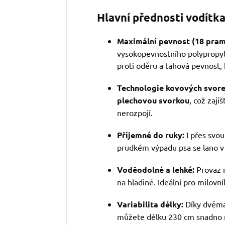
Hlavní přednosti vodítka
Maximální pevnost (18 pram
vysokopevnostního polypropyl
proti oděru a tahová pevnost,
Technologie kovových svore
plechovou svorkou
, což zaji
nerozpojí.
Příjemné do ruky:
I přes svou
prudkém výpadu psa se lano v 
Voděodolné a lehké:
Provaz 
na hladině. Ideální pro milovn
Variabilita délky:
Díky dvěma
můžete délku 230 cm snadno m