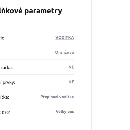
lňkové parametry
ie
:
VODÍTKA
Oranžová
 ručka
:
NE
í prvky
:
NE
ítka
:
Přepínací vodítko
t psa
:
Velký pes