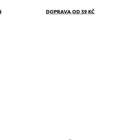
B
DOPRAVA OD 59 KČ
SKLADEM
SKLAD
(>5 KS)
(>5 K
eflexní obojek
Lanové vodítko Milly
inofashion oranžový
hnědo-oranžové
DF