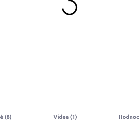
309 Kč
449 Kč
d
Do košíku
Detail
 (8)
Videa (1)
Hodnoc