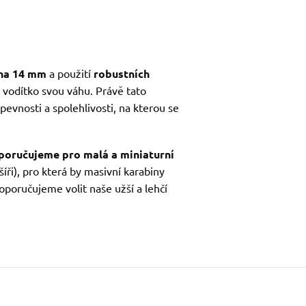
na 14 mm
a použití
robustních
 vodítko svou váhu. Právě tato
evnosti a spolehlivosti, na kterou se
poručujeme pro malá a miniaturní
šíři), pro která by masivní karabiny
doporučujeme volit naše užší a lehčí