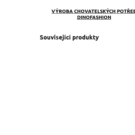
VÝROBA CHOVATELSKÝCH POTŘE
DINOFASHION
Související produkty
SKLADEM
(>5 KS)
Stopovací vodítko s
R
oranžovým
D
softshellem