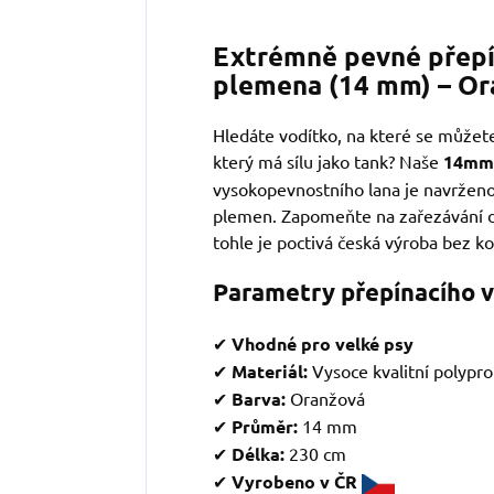
Extrémně pevné přepí
plemena (14 mm) – O
Hledáte vodítko, na které se můžete
který má sílu jako tank? Naše
14mm 
vysokopevnostního lana je navrženo
plemen. Zapomeňte na zařezávání do
tohle je poctivá česká výroba bez 
Parametry přepínacího v
✔
Vhodné pro velké psy
✔
Materiál:
Vysoce kvalitní polypr
✔
Barva:
Oranžová
✔
Průměr:
14 mm
✔
Délka:
230 cm
✔
Vyrobeno v ČR