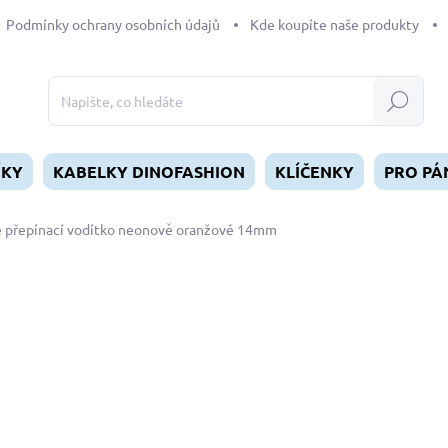
Podmínky ochrany osobních údajů
Kde koupíte naše produkty
Hledat
ÍKY
KABELKY DINOFASHION
KLÍČENKY
PRO PÁ
 přepínací vodítko neonově oranžové 14mm
dnocení
ZNAČKA:
DINOFASHION
790 Kč
Měrná
SKLADEM
(>5 KS)
cena:
MŮŽEME DORUČIT DO:
12.8.2
−