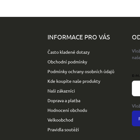
Z
á
p
INFORMACE PRO VÁS
OD
a
t
Vlo
Často kladené dotazy
í
naš
Obchodní podmínky
Podmínky ochrany osobních údajů
E-M
Kde koupíte naše produkty
Naši zákazníci
Doprava a platba
Vlo
Hodnocení obchodu
Velkoobchod
Pravidla soutěží