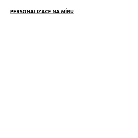
PERSONALIZACE NA MÍRU
EM
SKLADEM
S)
(>5 KS)
Reflexní pamlskovník
Dinofashion
oranžovo-šedý