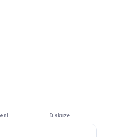
349 Kč
Do košíku
ení
Diskuze