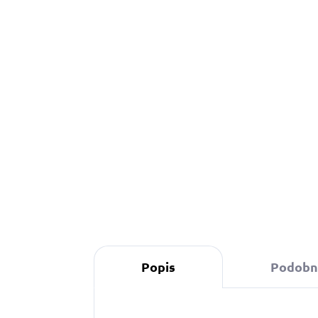
390 Kč
od
o
Detail
Stopovací vodítko s oranžovou
softshell rukojetí zajišťuje
pohodlné procházky bez
zařezávání do dlaně a
spolehlivou kontrolu psa.
Popis
Podobné