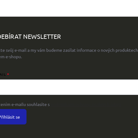
EBÍRAT NEWSLETTER
žte svůj e-mail a my vám budeme zasílat informace o nových produktech
em e-shopu.
AIL
žením e-mailu souhlasíte s
podmínkami ochrany osobních údajů
Přihlásit se