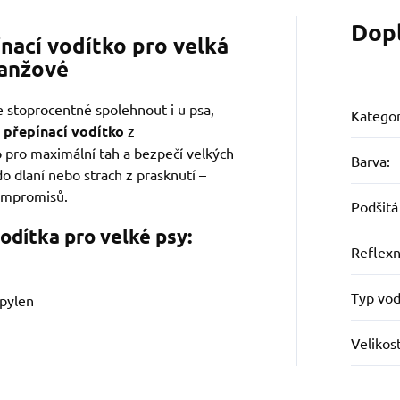
Dop
nací vodítko pro velká
ranžové
 stoprocentně spolehnout i u psa,
Kategor
přepínací vodítko
z
 pro maximální tah a bezpečí velkých
Barva
:
 dlaní nebo strach z prasknutí –
kompromisů.
Podšitá
odítka pro velké psy:
Reflexn
Typ vod
opylen
Velikos