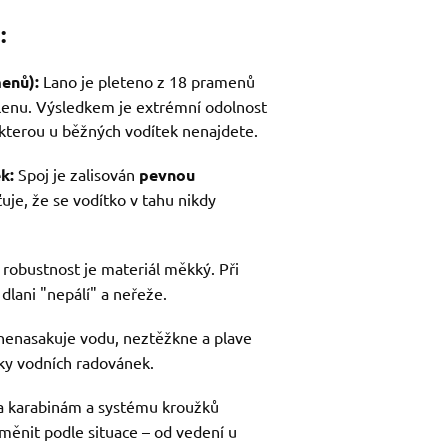
:
enů):
Lano je pleteno z 18 pramenů
enu. Výsledkem je extrémní odolnost
 kterou u běžných vodítek nenajdete.
k:
Spoj je zalisován
pevnou
šťuje, že se vodítko v tahu nikdy
 robustnost je materiál měkký. Při
dlani "nepálí" a neřeže.
nenasakuje vodu, neztěžkne a plave
íky vodních radovánek.
 karabinám a systému kroužků
ěnit podle situace – od vedení u