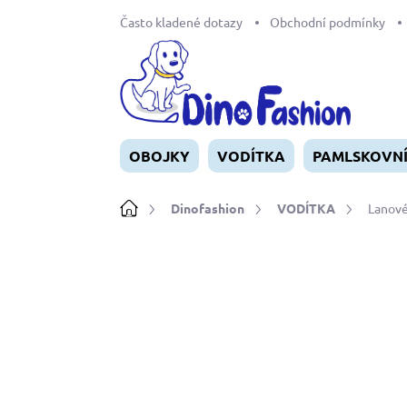
Přejít
Často kladené dotazy
Obchodní podmínky
na
obsah
OBOJKY
VODÍTKA
PAMLSKOVN
Domů
Dinofashion
VODÍTKA
Lanové
Neohodnoceno
Podrobnosti ho