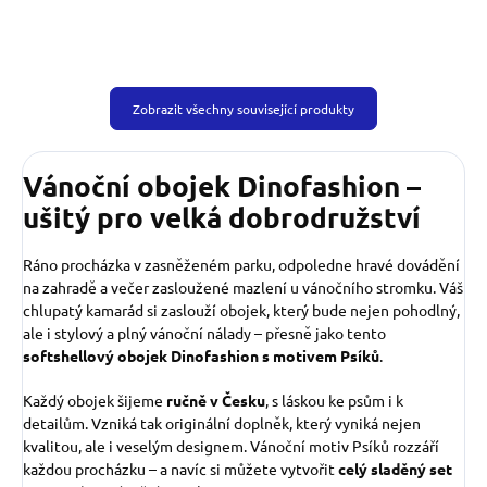
Zobrazit všechny související produkty
Vánoční obojek Dinofashion –
ušitý pro velká dobrodružství
Ráno procházka v zasněženém parku, odpoledne hravé dovádění
na zahradě a večer zasloužené mazlení u vánočního stromku. Váš
chlupatý kamarád si zaslouží obojek, který bude nejen pohodlný,
ale i stylový a plný vánoční nálady – přesně jako tento
softshellový obojek Dinofashion s motivem Psíků
.
Každý obojek šijeme
ručně v Česku
, s láskou ke psům i k
detailům. Vzniká tak originální doplněk, který vyniká nejen
kvalitou, ale i veselým designem. Vánoční motiv Psíků rozzáří
každou procházku – a navíc si můžete vytvořit
celý sladěný set