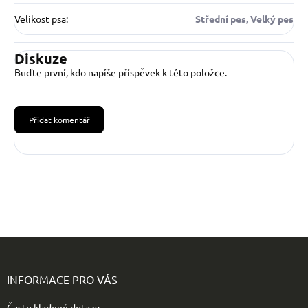
Velikost psa
:
Střední pes, Velký pes
Diskuze
Buďte první, kdo napíše příspěvek k této položce.
Přidat komentář
Z
á
p
INFORMACE PRO VÁS
a
t
Často kladené dotazy