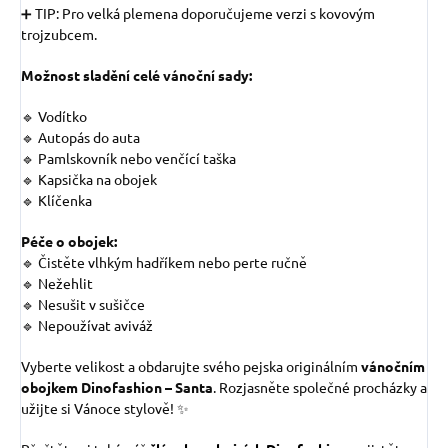
➕ TIP: Pro velká plemena doporučujeme verzi s kovovým
trojzubcem.
Možnost sladění celé vánoční sady:
🔹 Vodítko
🔹 Autopás do auta
🔹 Pamlskovník nebo venčící taška
🔹 Kapsička na obojek
🔹 Klíčenka
Péče o obojek:
🔹 Čistěte vlhkým hadříkem nebo perte ručně
🔹 Nežehlit
🔹 Nesušit v sušičce
🔹 Nepoužívat aviváž
Vyberte velikost a obdarujte svého pejska originálním
vánočním
obojkem Dinofashion – Santa
. Rozjasněte společné procházky a
užijte si Vánoce stylově! ✨