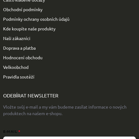
í
Obchodní podmínky
Podmínky ochrany osobních údajů
Kde koupíte naše produkty
Naši zákazníci
Doprava a platba
Hodnocení obchodu
Velkoobchod
Pravidla soutěží
ODEBÍRAT NEWSLETTER
Vložte svůj e-mail a my vám budeme zasílat informace o nových
produktech na našem e-shopu.
E-MAIL