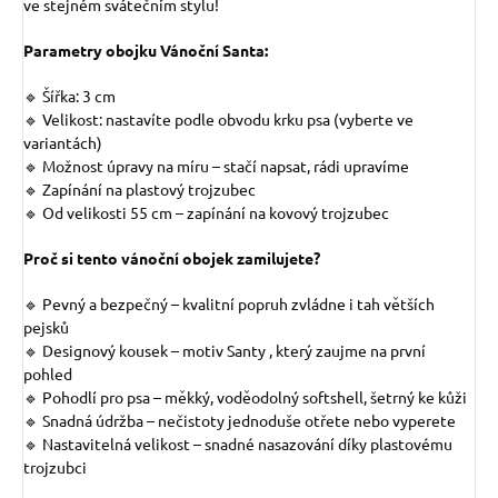
ve stejném svátečním stylu!
Parametry obojku Vánoční Santa:
🔹 Šířka: 3 cm
🔹 Velikost: nastavíte podle obvodu krku psa (vyberte ve
variantách)
🔹 Možnost úpravy na míru – stačí napsat, rádi upravíme
🔹 Zapínání na plastový trojzubec
🔹 Od velikosti 55 cm – zapínání na kovový trojzubec
Proč si tento vánoční obojek zamilujete?
🔹 Pevný a bezpečný – kvalitní popruh zvládne i tah větších
pejsků
🔹 Designový kousek – motiv Santy , který zaujme na první
pohled
🔹 Pohodlí pro psa – měkký, voděodolný softshell, šetrný ke kůži
🔹 Snadná údržba – nečistoty jednoduše otřete nebo vyperete
🔹 Nastavitelná velikost – snadné nasazování díky plastovému
trojzubci