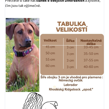
Přečtěte si také náš
článek o obojcích Dinofashion
a zjistěte,
čím jsou tak výjimečné.