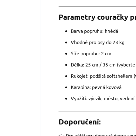
Parametry couračky pr
Barva popruhu: hnědá
Vhodné pro psy do 23 kg
Šíře popruhu: 2 cm
Délka: 25 cm / 35 cm (vyberte
Rukojeť: podšitá softshellem (
Karabina: pevná kovová
Využití: výcvik, město, vedení
Doporučení:
👉 Pro větší psy doporučujeme cour