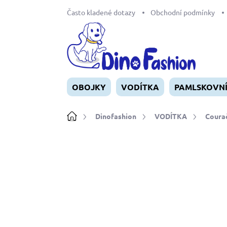
Přejít
Často kladené dotazy
Obchodní podmínky
na
obsah
OBOJKY
VODÍTKA
PAMLSKOVN
Domů
Dinofashion
VODÍTKA
Coura
Neohodnoceno
Podrobnosti ho