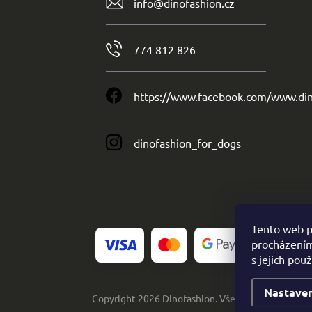
info
@
dinofashion.cz
774 812 826
https://www.facebook.com/www.din
dinofashion_for_dogs
Tento web p
procházením
s jejich pou
Nastaven
Copyright 2026
Dinofashion
. Všechna práva vyhra