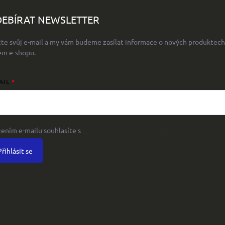
EBÍRAT NEWSLETTER
žte svůj e-mail a my vám budeme zasílat informace o nových produktech
em e-shopu.
AIL
žením e-mailu souhlasíte s
podmínkami ochrany osobních údajů
Přihlásit se