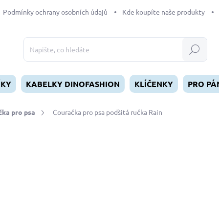
Podmínky ochrany osobních údajů
Kde koupíte naše produkty
Hledat
ÍKY
KABELKY DINOFASHION
KLÍČENKY
PRO PÁ
čka pro psa
Couračka pro psa podšitá ručka Rain
dnocení
od
270 Kč
Měrná
ZVOLTE VARIANTU
cena:
VELIKOST
MŮŽEME DORUČIT DO:
ZVOL