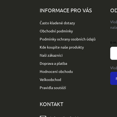
á
p
INFORMACE PRO VÁS
OD
a
t
Vlo
Často kladené dotazy
í
naš
Obchodní podmínky
Podmínky ochrany osobních údajů
E-M
Kde koupíte naše produkty
Naši zákazníci
Doprava a platba
Vlo
Hodnocení obchodu
Velkoobchod
Pravidla soutěží
KONTAKT