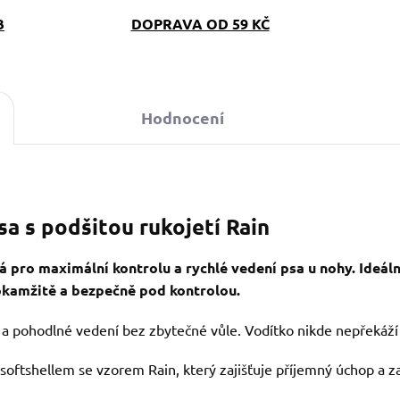
B
DOPRAVA OD 59 KČ
Hodnocení
sa s podšitou rukojetí Rain
á pro maximální kontrolu a rychlé vedení psa u nohy. Ideál
 okamžitě a bezpečně pod kontrolou.
ci a pohodlné vedení bez zbytečné vůle. Vodítko nikde nepřekáží
 softshellem se vzorem Rain, který zajišťuje příjemný úchop a z