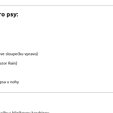
o psy:
 ve sloupečku vpravo)
vzor Rain)
 psa u nohy
ačky s hliníkovou karabinou