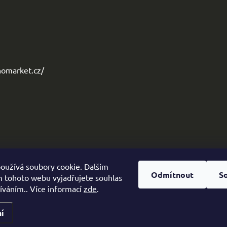
omarket.cz/
oužívá soubory cookie. Dalším
Odmítnout
S
 tohoto webu vyjadřujete souhlas
žíváním.. Více informací
zde
.
í
zena.