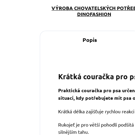
VÝROBA CHOVATELSKÝCH POTŘE
DINOFASHION
Popis
Krátká couračka pro p
Praktická couračka pro psa určen
situací, kdy potřebujete mít psa
Krátká délka zajišťuje rychlou reak
Rukojeť je pro větší pohodlí podšitá
silnějším tahu.