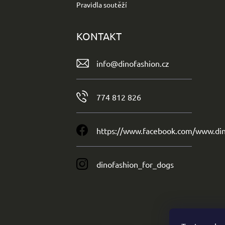
Pravidla soutěží
KONTAKT
info
@
dinofashion.cz
774 812 826
https://www.facebook.com/www.din
dinofashion_for_dogs