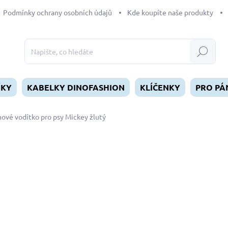
Podmínky ochrany osobních údajů
Kde koupíte naše produkty
Hledat
ÍKY
KABELKY DINOFASHION
KLÍČENKY
PRO PÁ
ové vodítko pro psy Mickey žlutý
dnocení
ZNAČKA:
DINOFASHION
od
349 Kč
Měrná
ZVOLTE VARIANTU
cena:
DÉLKA