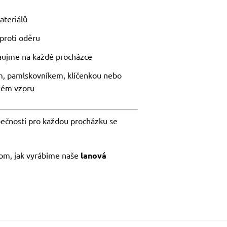
ateriálů
proti oděru
zaujme na každé procházce
m, pamlskovníkem, klíčenkou nebo
jném vzoru
zpečnosti pro každou procházku se
tom, jak vyrábíme naše
lanová