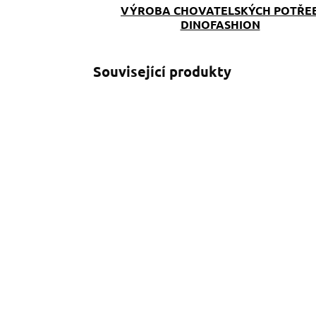
VÝROBA CHOVATELSKÝCH POTŘE
DINOFASHION
Související produkty
SKLADEM
(>5 KS)
Obojek pro psa
K
Mickey žlutý
329 Kč
od