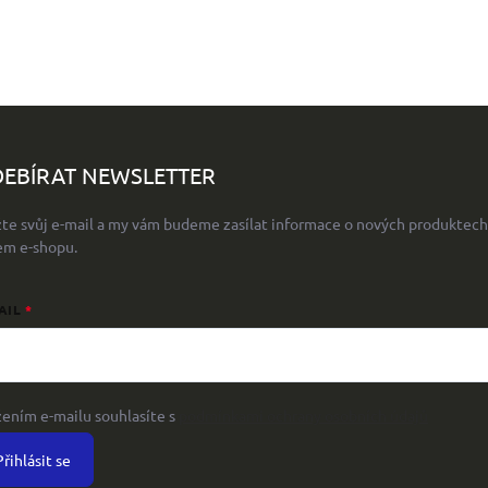
EBÍRAT NEWSLETTER
žte svůj e-mail a my vám budeme zasílat informace o nových produktech
em e-shopu.
AIL
žením e-mailu souhlasíte s
podmínkami ochrany osobních údajů
Přihlásit se