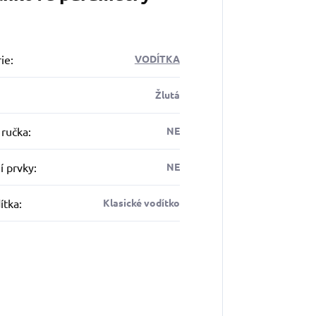
ie
:
VODÍTKA
Žlutá
 ručka
:
NE
í prvky
:
NE
ítka
:
Klasické vodítko