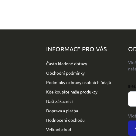
Z
á
p
INFORMACE PRO VÁS
OD
a
t
Vlo
Často kladené dotazy
í
naš
Obchodní podmínky
Podmínky ochrany osobních údajů
E-M
Kde koupíte naše produkty
Naši zákazníci
Doprava a platba
Vlo
Hodnocení obchodu
Velkoobchod