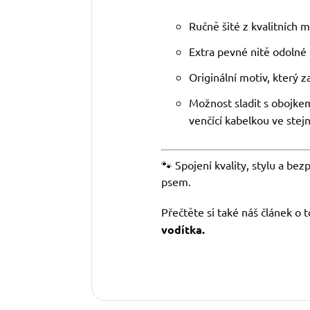
Ručně šité z kvalitních m
Extra pevné nitě odolné 
Originální motiv, který 
Možnost sladit s obojke
venčící kabelkou ve ste
🐾 Spojení kvality, stylu a be
psem.
Přečtěte si také náš článek o 
vodítka.