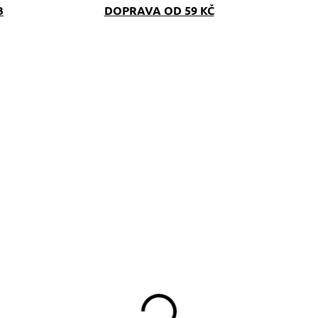
B
DOPRAVA OD 59 KČ
SKLADEM
SKLAD
(>5 KS)
(>5 K
líčenka Mickey
Taška crossbody
Mouse
Mickey Mouse
199 Kč
590 Kč