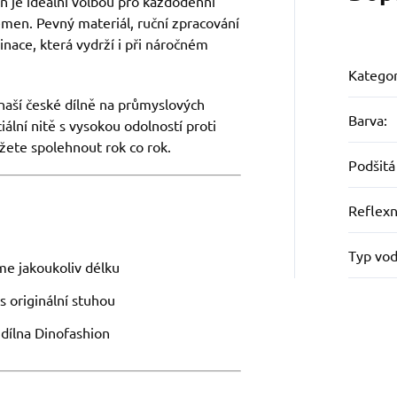
 je ideální volbou pro každodenní
emen. Pevný materiál, ruční zpracování
inace, která vydrží i při náročném
Kategor
naší české dílně na průmyslových
Barva
:
iální nitě s vysokou odolností proti
žete spolehnout rok co rok.
Podšitá
Reflexn
Typ vod
me jakoukoliv délku
 originální stuhou
á dílna Dinofashion