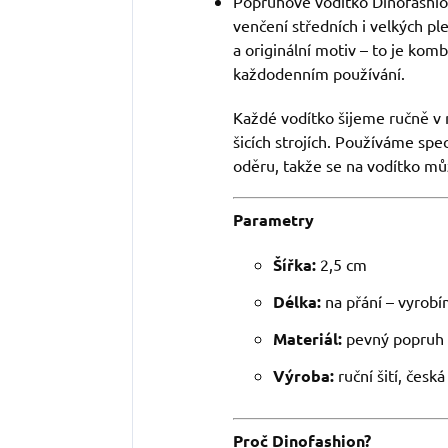
Popruhové vodítko Dinofashion
venčení středních i velkých pl
a originální motiv – to je komb
každodenním používání.
Každé vodítko šijeme ručně v 
šicích strojích. Používáme spec
oděru, takže se na vodítko mů
Parametry
Šířka:
2,5 cm
Délka:
na přání – vyrobí
Materiál:
pevný popruh s
Výroba:
ruční šití, česk
Proč Dinofashion?