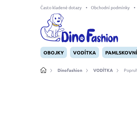
Přejít
Často kladené dotazy
Obchodní podmínky
na
obsah
OBOJKY
VODÍTKA
PAMLSKOVN
Domů
Dinofashion
VODÍTKA
Popruh
Neohodnoceno
Podrobnosti ho
NOVINKA