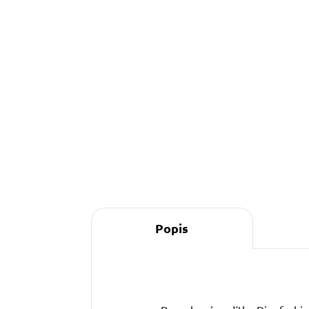
Detail
Obojek Mickey s puntíky je
R
ručně šitý v Česku z kvalitních
m
materiálů – pohodlný,
M
bezpečný a stylový zároveň.
f
Doplňte ho o vodítko,
S
pamlskovník nebo venčicí
b
kabelku ve stejném...
Popis