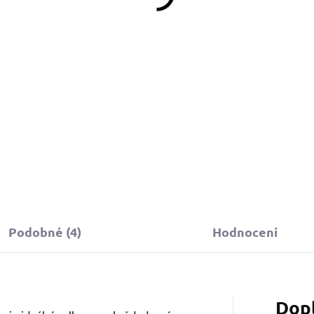
Do košíku
Do košíku
učně vyráběná klíčenka s
otivem oblíbeného myšáka
ickey potěší každého
anouška veselých doplňků.
tylový přívěsek na klíče,
atoh nebo kabelku.
Podobné (4)
Hodnocení
Dop