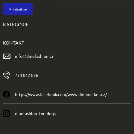
Přihlásit se
KATEGORIE
KONTAKT
info
@
dinofashion.cz
774 812 826
https://www.facebook.com/www.dinomarket.cz/
dinofashion_for_dogs