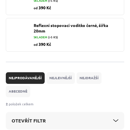
SKLADEM
(>5 KS)
390 Kč
od
Reflexní stopovací vodítko černé, šířka
20mm
SKLADEM
(>5 KS)
390 Kč
od
Ř
a
NEJPRODÁVANĚJŠÍ
NEJLEVNĚJŠÍ
NEJDRAŽŠÍ
z
e
ABECEDNĚ
n
í
2
položek celkem
p
r
OTEVŘÍT FILTR
o
d