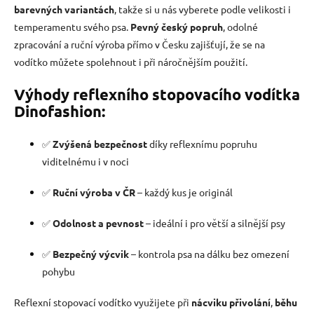
p
barevných variantách
, takže si u nás vyberete podle velikosti i
i
temperamentu svého psa.
Pevný český popruh
, odolné
s
zpracování a ruční výroba přímo v Česku zajišťují, že se na
u
vodítko můžete spolehnout i při náročnějším použití.
Výhody reflexního stopovacího vodítka
Dinofashion:
✅
Zvýšená bezpečnost
díky reflexnímu popruhu
viditelnému i v noci
✅
Ruční výroba v ČR
– každý kus je originál
✅
Odolnost a pevnost
– ideální i pro větší a silnější psy
✅
Bezpečný výcvik
– kontrola psa na dálku bez omezení
pohybu
Reflexní stopovací vodítko využijete při
nácviku přivolání
,
běhu