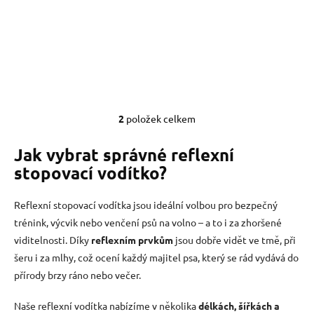
Reflexní prvky zvyšují
Reflexní prvky zvyšují
viditelnost.
viditelnost a bezpečnost při
venčení.
2
položek celkem
O
v
l
Jak vybrat správné reflexní
á
stopovací vodítko?
d
a
c
Reflexní stopovací vodítka jsou ideální volbou pro bezpečný
í
trénink, výcvik nebo venčení psů na volno – a to i za zhoršené
p
viditelnosti. Díky
reflexním prvkům
jsou dobře vidět ve tmě, při
r
v
šeru i za mlhy, což ocení každý majitel psa, který se rád vydává do
k
přírody brzy ráno nebo večer.
y
v
Naše reflexní vodítka nabízíme v několika
délkách, šířkách a
ý