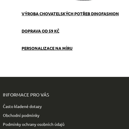
VÝROBA CHOVATELSKÝCH POTŘEB DINOFASHION
DOPRAVA OD 59 KČ
PERSONALIZACE NA MÍRU
Z
á
p
INFORMACE PRO VÁS
a
t
Často kladené dotazy
í
Obchodní podmínky
Podmínky ochrany osobních údajů