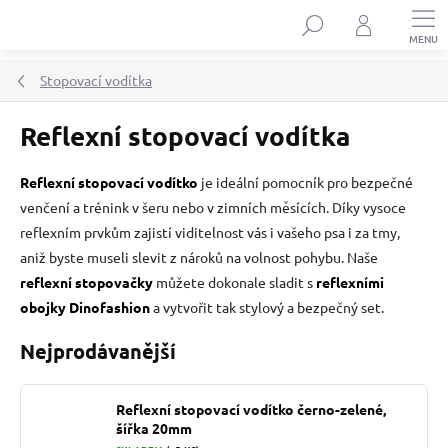
Přejít
Hledat
na
obsah
Stopovací vodítka
Reflexní stopovací vodítka
Reflexní stopovací vodítko
je ideální pomocník pro bezpečné
venčení a trénink v šeru nebo v zimních měsících. Díky vysoce
reflexním prvkům zajistí viditelnost vás i vašeho psa i za tmy,
aniž byste museli slevit z nároků na volnost pohybu. Naše
reflexní stopovačky
můžete dokonale sladit s
reflexními
obojky Dinofashion
a vytvořit tak stylový a bezpečný set.
Nejprodávanější
Reflexní stopovací vodítko černo-zelené,
šířka 20mm