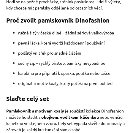
Hodí se na běžné procházky, trénink poslušnosti i delší výlety,
kdy chcete mít pamlsky oddělené od ostatních věcí.
Proč zvolit pamlskovník Dinofashion
ručně šitý v české dílně – žádná sériová velkovýroba
pevná látka, která vydrží každodenní používání
podšitý vnitřek pro snadné čištění
suchý zip – rychlý přístup, pamlsky nevypadnou
karabina pro připnutí k opasku, poutku nebo tašce
originální motiv koaly, který potěší na první pohled
Slaďte celý set
Pamlskovník s motivem koaly
je součástí kolekce Dinofashion –
můžete ho sladit s
obojkem
,
vodítkem
,
klíčenkou
nebo venčicí
kabelkou ve stejném vzoru. Celý set vypadá skvěle dohromady a
zároveň je každý kus funkční sám o sobě.