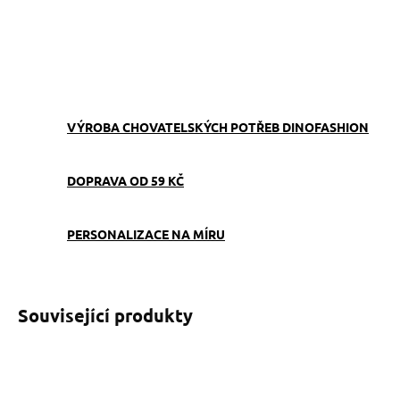
suchým zipem a karabinou na snadné připnutí.
ZEPTAT SE
VÝROBA CHOVATELSKÝCH POTŘEB DINOFASHION
DOPRAVA OD 59 KČ
PERSONALIZACE NA MÍRU
Související produkty