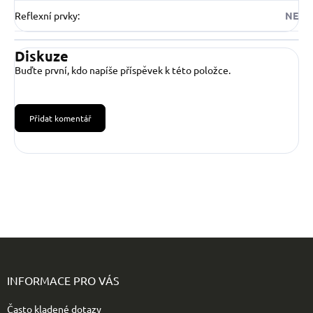
Reflexní prvky
:
NE
Diskuze
Buďte první, kdo napíše příspěvek k této položce.
Přidat komentář
Z
á
p
INFORMACE PRO VÁS
a
t
Často kladené dotazy