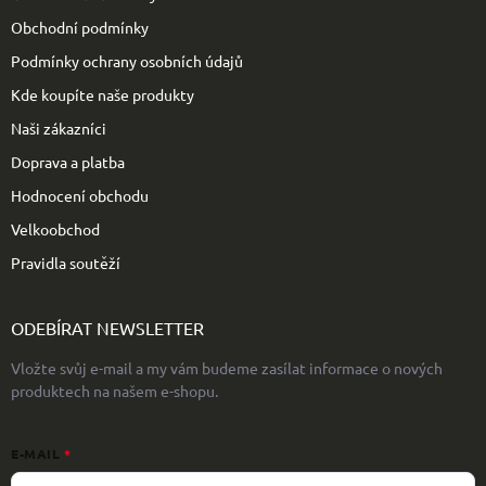
í
Obchodní podmínky
Podmínky ochrany osobních údajů
Kde koupíte naše produkty
Naši zákazníci
Doprava a platba
Hodnocení obchodu
Velkoobchod
Pravidla soutěží
ODEBÍRAT NEWSLETTER
Vložte svůj e-mail a my vám budeme zasílat informace o nových
produktech na našem e-shopu.
E-MAIL