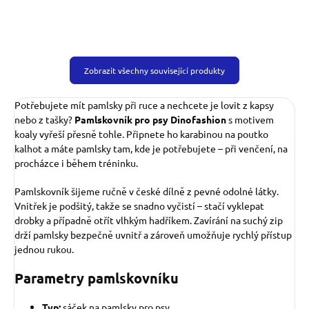
Zobrazit všechny související produkty
Potřebujete mít pamlsky při ruce a nechcete je lovit z kapsy
nebo z tašky?
Pamlskovník pro psy Dinofashion
s motivem
koaly vyřeší přesně tohle. Připnete ho karabinou na poutko
kalhot a máte pamlsky tam, kde je potřebujete – při venčení, na
procházce i během tréninku.
Pamlskovník šijeme ručně v české dílně z pevné odolné látky.
Vnitřek je podšitý, takže se snadno vyčistí – stačí vyklepat
drobky a případně otřít vlhkým hadříkem. Zavírání na suchý zip
drží pamlsky bezpečně uvnitř a zároveň umožňuje rychlý přístup
jednou rukou.
Parametry pamlskovníku
Typ:
sáček na pamlsky pro psy