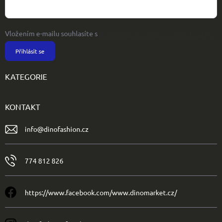
Vložením e-mailu souhlasíte s
podmínkami ochrany osobních údajů
Přihlásit se
KATEGORIE
KONTAKT
info
@
dinofashion.cz
774 812 826
https://www.facebook.com/www.dinomarket.cz/