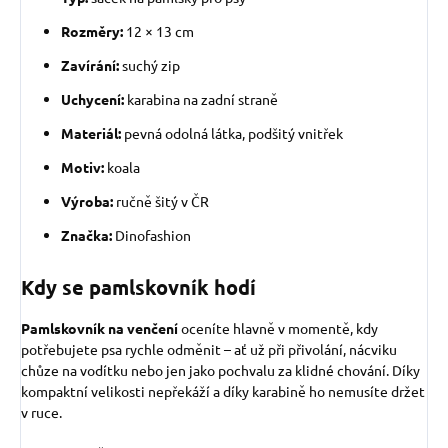
Rozměry:
12 × 13 cm
Zavírání:
suchý zip
Uchycení:
karabina na zadní straně
Materiál:
pevná odolná látka, podšitý vnitřek
Motiv:
koala
Výroba:
ručně šitý v ČR
Značka:
Dinofashion
Kdy se pamlskovník hodí
Pamlskovník na venčení
oceníte hlavně v momentě, kdy
potřebujete psa rychle odměnit – ať už při přivolání, nácviku
chůze na vodítku nebo jen jako pochvalu za klidné chování. Díky
kompaktní velikosti nepřekáží a díky karabině ho nemusíte držet
v ruce.