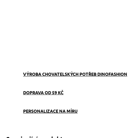
−
+
Přidat do košíku
Ručně šitý obojek pro psy s roztomilým motivem koaly –
originální český výrobek, který zaujme každého pejskaře na první
pohled.
ZEPTAT SE
VÝROBA CHOVATELSKÝCH POTŘEB DINOFASHION
DOPRAVA OD 59 KČ
PERSONALIZACE NA MÍRU