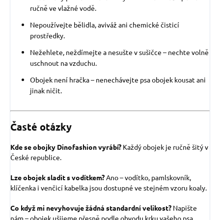
ručně ve vlažné vodě.
Nepoužívejte bělidla, aviváž ani chemické čisticí
prostředky.
Nežehlete, neždímejte a nesušte v sušičce – nechte volně
uschnout na vzduchu.
Obojek není hračka – nenechávejte psa obojek kousat ani
jinak ničit.
Časté otázky
Kde se obojky Dinofashion vyrábí?
Každý obojek je ručně šitý v
České republice.
Lze obojek sladit s vodítkem?
Ano – vodítko, pamlskovník,
klíčenka i venčicí kabelka jsou dostupné ve stejném vzoru koaly.
Co když mi nevyhovuje žádná standardní velikost?
Napište
nám – obojek ušijeme přesně podle obvodu krku vašeho psa.