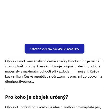
venčení středních psů.
Zobrazit všechny související produkty
Obojek s motivem koaly od české značky Dinofashion je ručně
šitý doplněk pro psy, který kombinuje originální design, odolné
materiály a maximální pohodlí při každodenním nošení. Každý
kus vzniká v České republice s důrazem na precizní zpracování a
dlouhou životnost.
Pro koho je obojek určený?
Obojek Dinofashion s koalou je ideální volbou pro majitele psů,