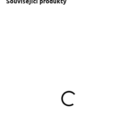
Související produkty
SKLADEM
SKLADEM
(>5 KS)
(>5 KS)
Popruhové vodítko pro psa
Pamlskovník Dinofashion
Koala
Koala
349 Kč
349 Kč
od
Detail
Do košíku
Popruhové vodítko pro psy
Pamlskovník pro psy s motivem
ručně šité v ČR z pevného
koaly – ručně šitý v ČR, se
popruhu s originálním motivem
suchým zipem a karabinou na
koaly. Ideální na každodenní
snadné připnutí.