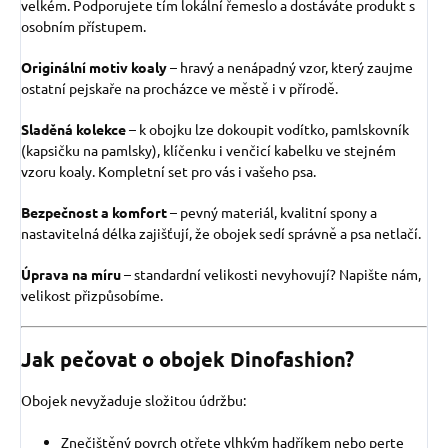
velkém. Podporujete tím lokální řemeslo a dostáváte produkt s
osobním přístupem.
Originální motiv koaly
– hravý a nenápadný vzor, který zaujme
ostatní pejskaře na procházce ve městě i v přírodě.
Sladěná kolekce
– k obojku lze dokoupit vodítko, pamlskovník
(kapsičku na pamlsky), klíčenku i venčicí kabelku ve stejném
vzoru koaly. Kompletní set pro vás i vašeho psa.
Bezpečnost a komfort
– pevný materiál, kvalitní spony a
nastavitelná délka zajišťují, že obojek sedí správně a psa netlačí.
Úprava na míru
– standardní velikosti nevyhovují? Napište nám,
velikost přizpůsobíme.
Jak pečovat o obojek Dinofashion?
Obojek nevyžaduje složitou údržbu:
Znečištěný povrch otřete vlhkým hadříkem nebo perte