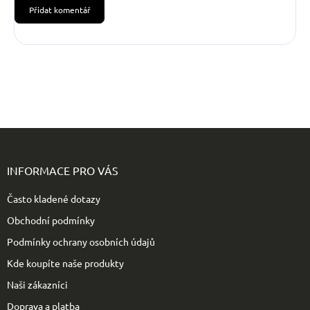
Přidat komentář
Z
á
p
INFORMACE PRO VÁS
a
t
Často kladené dotazy
í
Obchodní podmínky
Podmínky ochrany osobních údajů
Kde koupíte naše produkty
Naši zákazníci
Doprava a platba