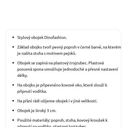
Stylový obojek Dinofashion.
Základ obojku tvoří pevný popruh v černé barvě, na kterém
je našita stuha s motivem pejsků.
Obojek se zapíná na plastový trojzubec. Plastová
posuvná spona umožňuje jednoduché a přesné nastavení
délky.
Na obojku je připevněno kovové oko, které slouží k
připnutí vodítka.
Na přání rádi ušijeme obojek i v jiné velikosti.
Obojek je široký 3 cm.
Použité materiály: popruh, stuha, kovový kroužek k
připnutí na vodítko, plastový trojzubec