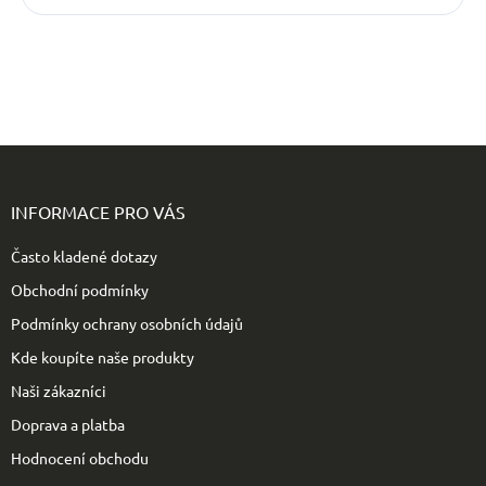
Z
á
p
INFORMACE PRO VÁS
a
t
Často kladené dotazy
í
Obchodní podmínky
Podmínky ochrany osobních údajů
Kde koupíte naše produkty
Naši zákazníci
Doprava a platba
Hodnocení obchodu