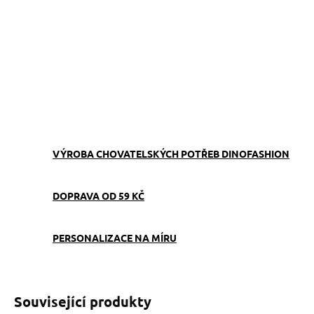
−
+
Přidat do košíku
Obojek můžete sladit
s
vodítkem
,
pamlskovníkem
a
kabelkou
ve stejném vzoru.
ZEPTAT SE
VÝROBA CHOVATELSKÝCH POTŘEB DINOFASHION
DOPRAVA OD 59 KČ
PERSONALIZACE NA MÍRU
Související produkty