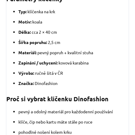
Typ:
klíčenka na krk
Motiv:
koala
Délka:
cca 2 × 40 cm
Šířka popruhu:
2,5 cm
Materiál:
pevný popruh + kvalitní stuha
Zapínání / uchycení:
kovová karabina
Výroba:
ručně šitá v ČR
Značka:
Dinofashion
Proč si vybrat klíčenku Dinofashion
pevný a odolný materiál pro každodenní používání
klíče, čip nebo kartu máte stále po ruce
pohodlné nošení kolem krku