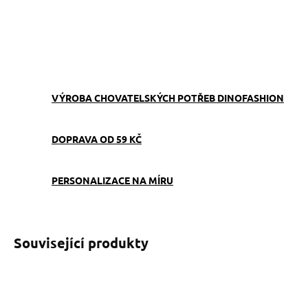
klíče, čip i kartu. Ručně šitá v ČR z pevného popruhu s karabinou
ZEPTAT SE
VÝROBA CHOVATELSKÝCH POTŘEB DINOFASHION
DOPRAVA OD 59 KČ
PERSONALIZACE NA MÍRU
Související produkty