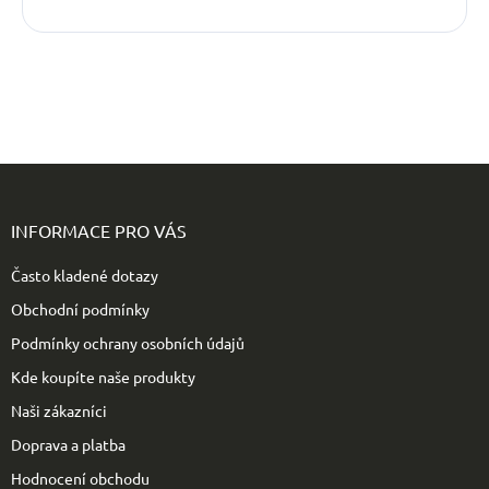
Z
á
p
INFORMACE PRO VÁS
a
t
Často kladené dotazy
í
Obchodní podmínky
Podmínky ochrany osobních údajů
Kde koupíte naše produkty
Naši zákazníci
Doprava a platba
Hodnocení obchodu