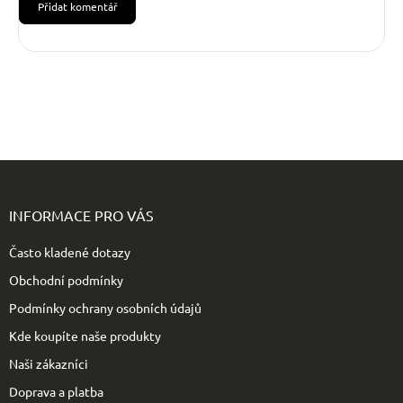
Přidat komentář
Z
á
p
INFORMACE PRO VÁS
a
t
Často kladené dotazy
í
Obchodní podmínky
Podmínky ochrany osobních údajů
Kde koupíte naše produkty
Naši zákazníci
Doprava a platba