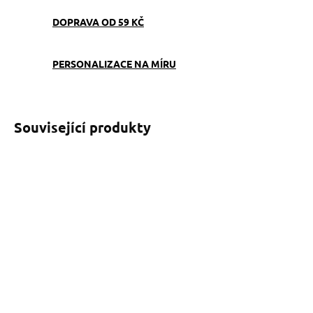
DOPRAVA OD 59 KČ
PERSONALIZACE NA MÍRU
Související produkty
SKLADEM
(>5 KS)
Obojek Soví učitelky