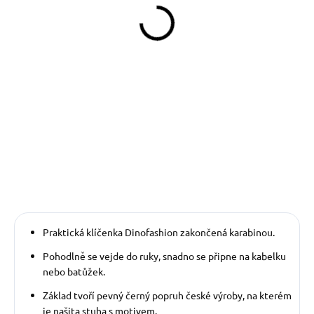
329 Kč
od
Detail
Obojek můžete sladit
s vodítkem, pamlskovníkem a kabelkou ve
stejném vzoru.
Praktická klíčenka Dinofashion zakončená karabinou.
P
ohodlně se vejde do ruky, snadno se připne na kabelku
nebo batůžek.
Základ tvoří pevný černý popruh české výroby, na kterém
je našita stuha s motivem.