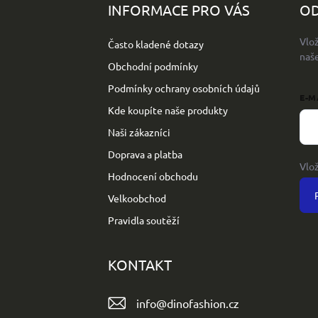
p
INFORMACE PRO VÁS
OD
a
t
Vlo
Často kladené dotazy
í
naš
Obchodní podmínky
Podmínky ochrany osobních údajů
E-M
Kde koupíte naše produkty
Naši zákazníci
Doprava a platba
Vlo
Hodnocení obchodu
Velkoobchod
Pravidla soutěží
KONTAKT
info
@
dinofashion.cz