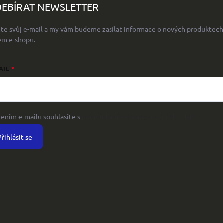
EBÍRAT NEWSLETTER
žte svůj e-mail a my vám budeme zasílat informace o nových produktech
em e-shopu.
AIL
žením e-mailu souhlasíte s
podmínkami ochrany osobních údajů
Přihlásit se