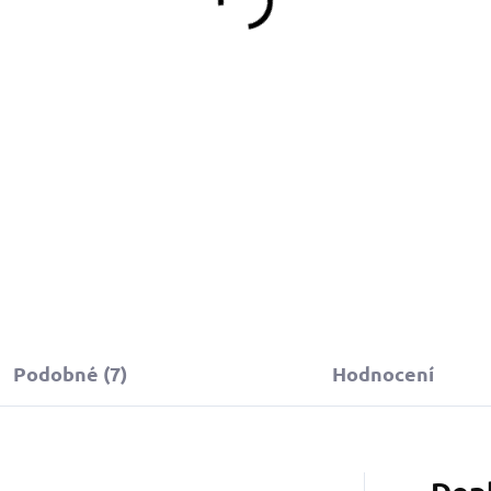
Detail
Detail
Obojek můžete sladit
s vodítkem, pamlskovníkem a
stejném vzoru.
Podobné (7)
Hodnocení