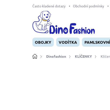
Přejít
Často kladené dotazy
Obchodní podmínky
na
obsah
OBOJKY
VODÍTKA
PAMLSKOVN
Domů
Dinofashion
KLÍČENKY
Klíče
Neohodnoceno
Podrobnosti ho