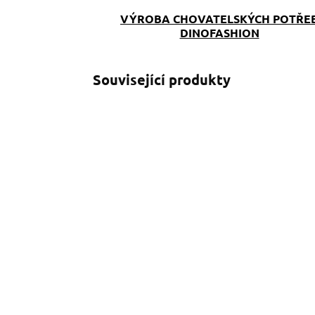
VÝROBA CHOVATELSKÝCH POTŘE
DINOFASHION
Související produkty
SKLADEM
(>5 KS)
Klíčenka Soví partička
P
S
109 Kč
o