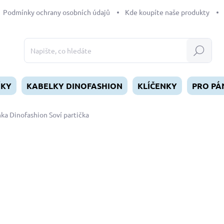
Podmínky ochrany osobních údajů
Kde koupíte naše produkty
Hledat
ÍKY
KABELKY DINOFASHION
KLÍČENKY
PRO PÁ
nka Dinofashion Soví partička
dnocení
199 Kč
Měrná
SKLADEM
(>5 KS)
cena:
MŮŽEME DORUČIT DO:
12.8.2
−