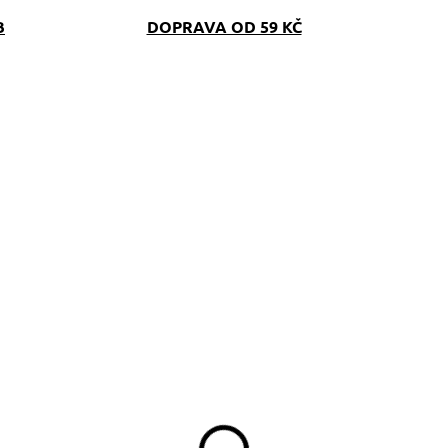
B
DOPRAVA OD 59 KČ
SKLADEM
SKLAD
(>5 KS)
(>5 K
opruhové vodítko
Obojek Dinofashion
oví partička
Soví partička
299 Kč
329 Kč
d
od