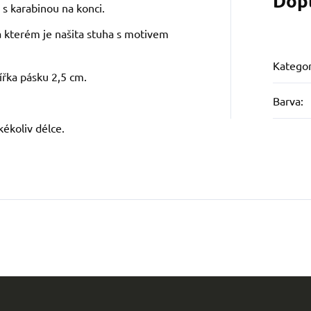
Dop
 s karabinou na konci.
a kterém je našita stuha s motivem
Kategor
ířka pásku 2,5 cm.
Barva
:
kékoliv délce.