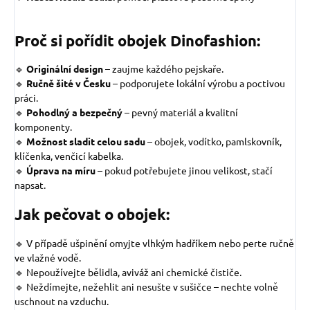
Proč si pořídit obojek Dinofashion:
🔹
Originální design
–
zaujme každého pejskaře.
🔹
Ručně šité v Česku
– podporujete lokální výrobu a poctivou
práci.
🔹
Pohodlný a bezpečný
– pevný materiál a kvalitní
komponenty.
🔹
Možnost sladit celou sadu
– obojek, vodítko, pamlskovník,
klíčenka, venčicí kabelka.
🔹
Úprava na míru
– pokud potřebujete jinou velikost, stačí
napsat.
Jak pečovat o obojek:
🔹 V případě ušpinění omyjte vlhkým hadříkem nebo perte ručně
ve vlažné vodě.
🔹 Nepoužívejte bělidla, aviváž ani chemické čističe.
🔹 Neždímejte, nežehlit ani nesušte v sušičce – nechte volně
uschnout na vzduchu.