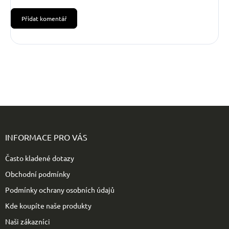
Přidat komentář
Z
á
p
INFORMACE PRO VÁS
a
t
Často kladené dotazy
í
Obchodní podmínky
Podmínky ochrany osobních údajů
Kde koupíte naše produkty
Naši zákazníci