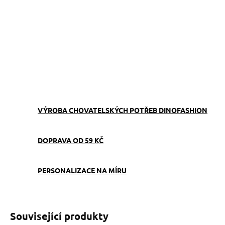
−
+
Přidat do košíku
Obojek můžete sladit
s
vodítkem
,
pamlskovníkem
a
kabelkou
ve stejném vzoru.
ZEPTAT SE
VÝROBA CHOVATELSKÝCH POTŘEB DINOFASHION
DOPRAVA OD 59 KČ
PERSONALIZACE NA MÍRU
Související produkty