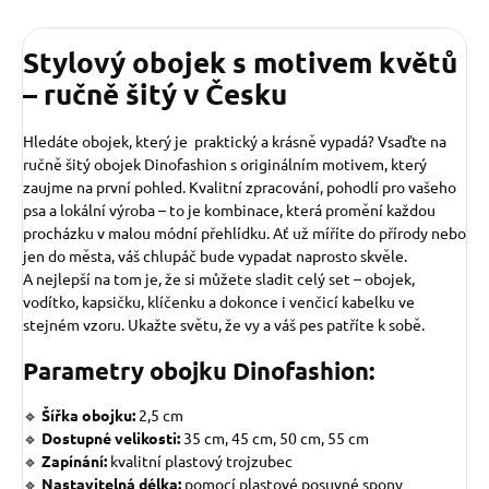
Stylový obojek s motivem květů
– ručně šitý v Česku
Hledáte obojek, který je praktický a krásně vypadá? Vsaďte na
ručně šitý obojek Dinofashion s originálním motivem, který
zaujme na první pohled. Kvalitní zpracování, pohodlí pro vašeho
psa a lokální výroba – to je kombinace, která promění každou
procházku v malou módní přehlídku. Ať už míříte do přírody nebo
jen do města, váš chlupáč bude vypadat naprosto skvěle.
A nejlepší na tom je, že si můžete sladit celý set – obojek,
vodítko, kapsičku, klíčenku a dokonce i venčicí kabelku ve
stejném vzoru. Ukažte světu, že vy a váš pes patříte k sobě.
Parametry obojku Dinofashion:
🔹
Šířka obojku:
2,5 cm
🔹
Dostupné velikosti:
35 cm, 45 cm, 50 cm, 55 cm
🔹
Zapínání:
kvalitní plastový trojzubec
🔹
Nastavitelná délka:
pomocí plastové posuvné spony