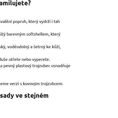
zamilujete?
alitní popruh, který vydrží i tah
šitý barevným softshellem, který
kký, voděodolný a šetrný ke kůži,
duše otřete nebo vyperete.
 na pevný plastový trojzubec usnadňuje
jeme verzi s kovovým trojzubcem.
 sady ve stejném