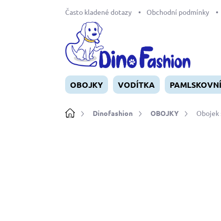
Přejít
Často kladené dotazy
Obchodní podmínky
na
obsah
OBOJKY
VODÍTKA
PAMLSKOVN
Domů
Dinofashion
OBOJKY
Obojek s
Neohodnoceno
Podrobnosti ho