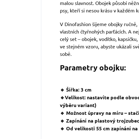
malou slavnost. Obojek působí něžně
psy, kteří si nesou krásu v každém k
V Dinofashion šijeme obojky ručně, 
vlastních čtyřnohých parťácích. A ne
celý set – obojek, vodítko, kapsičku,
ve stejném vzoru, abyste ukázali svě
sobě.
Parametry obojku:
🔹 Šířka: 3 cm
🔹Velikost: nastavíte podle obvo
výběru variant)
🔹 Možnost úpravy na míru – stačí
🔹 Zapínání na plastový trojzube
🔹 Od velikosti 55 cm zapínání n