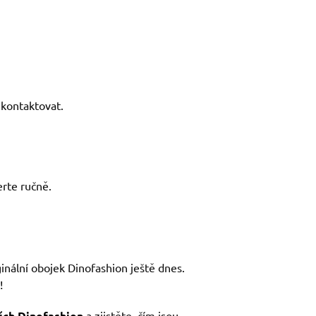
kontaktovat.
rte ručně.
ginální obojek Dinofashion ještě dnes.
!
ích Dinofashion
a zjistěte, čím jsou