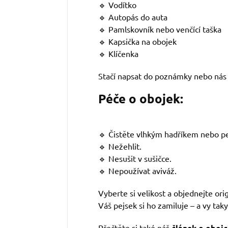
🔹 Vodítko
🔹 Autopás do auta
🔹 Pamlskovník nebo venčící taška
🔹 Kapsička na obojek
🔹 Klíčenka
Stačí napsat do poznámky nebo nás 
Péče o obojek:
🔹 Čistěte vlhkým hadříkem nebo pe
🔹 Nežehlit.
🔹 Nesušit v sušičce.
🔹 Nepoužívat aviváž.
Vyberte si velikost a objednejte ori
Váš pejsek si ho zamiluje – a vy taky
Přečtěte si také náš
článek o obojc