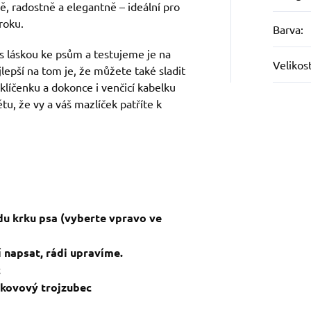
, radostně a elegantně – ideální pro
roku.
Barva
:
s láskou ke psům a testujeme je na
Velikos
jlepší na tom je, že můžete také sladit
 klíčenku a dokonce i venčicí kabelku
tu, že vy a váš mazlíček patříte k
du krku psa (vyberte vpravo ve
 napsat, rádi upravíme.
c
a kovový trojzubec