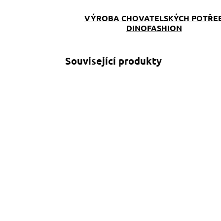
VÝROBA CHOVATELSKÝCH POTŘE
DINOFASHION
Související produkty
SKLADEM
(>5 KS)
Pamlskovník Andy
349 Kč