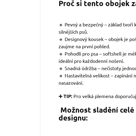
Proč si tento obojek 
🔹 Pevný a bezpečný – základ tvoří kv
silnějších psů.
🔹 Designový kousek – obojek je po
zaujme na první pohled.
🔹 Pohodlí pro psa – softshell je mě
ideální pro každodenní nošení.
🔹 Snadná údržba – nečistoty jedno
🔹 Nastavitelná velikost – zapínání
nasazování.
➕ TIP:
Pro velká plemena doporuču
Možnost sladění celé
designu: