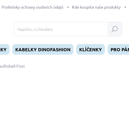
Podmínky ochrany osobních údajů
Kde koupíte naše produkty
Hledat
ÍKY
KABELKY DINOFASHION
KLÍČENKY
PRO PÁ
oftshell Fiori
dnocení
ZNAČKA:
DINOFASHION
od
549 Kč
Měrná
ZVOLTE VARIANTU
cena:
DÉLKA