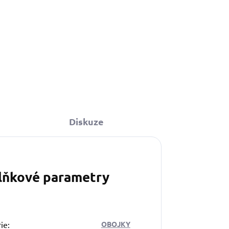
Diskuze
lňkové parametry
ie
:
OBOJKY