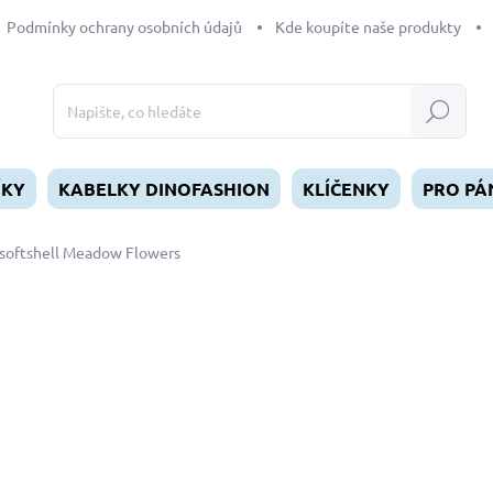
Podmínky ochrany osobních údajů
Kde koupíte naše produkty
Hledat
ÍKY
KABELKY DINOFASHION
KLÍČENKY
PRO PÁ
softshell Meadow Flowers
dnocení
ZNAČKA:
DINOFASHION
od
549 Kč
Měrná
ZVOLTE VARIANTU
cena:
DÉLKA