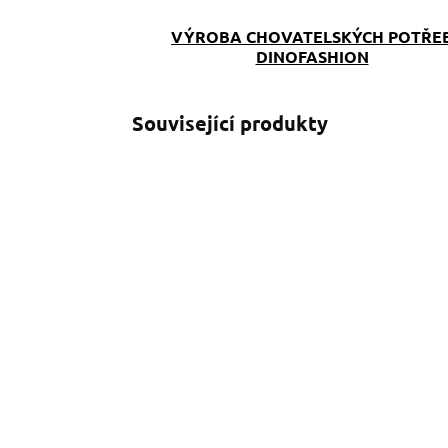
VÝROBA CHOVATELSKÝCH POTŘE
DINOFASHION
Související produkty
SKLADEM
(>5 KS)
Kapsička Meadow
Flowers