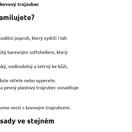
a kovový trojzubec
zamilujete?
alitní popruh, který vydrží i tah
šitý barevným softshellem, který
kký, voděodolný a šetrný ke kůži,
duše otřete nebo vyperete.
 na pevný plastový trojzubec usnadňuje
jeme verzi s kovovým trojzubcem.
 sady ve stejném