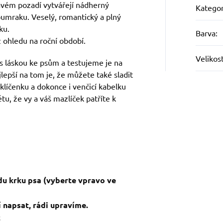
avém pozadí vytvářejí nádherný
Kategor
soumraku. Veselý, romantický a plný
ku.
Barva
:
ez ohledu na roční období.
Velikos
s láskou ke psům a testujeme je na
jlepší na tom je, že můžete také sladit
 klíčenku a dokonce i venčicí kabelku
tu, že vy a váš mazlíček patříte k
du krku psa (vyberte vpravo ve
 napsat, rádi upravíme.
c