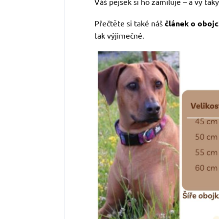
Váš pejsek si ho zamiluje – a vy taky
Přečtěte si také náš
článek o obojc
tak výjimečné.