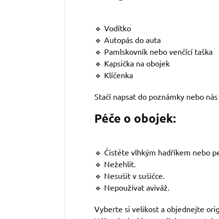
🔹 Vodítko
🔹 Autopás do auta
🔹 Pamlskovník nebo venčící taška
🔹 Kapsička na obojek
🔹 Klíčenka
Stačí napsat do poznámky nebo nás 
Péče o obojek:
🔹 Čistěte vlhkým hadříkem nebo pe
🔹 Nežehlit.
🔹 Nesušit v sušičce.
🔹 Nepoužívat aviváž.
Vyberte si velikost a objednejte ori