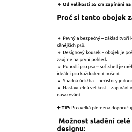
🔹 Od velikosti 55 cm zapínání n
Proč si tento obojek 
🔹 Pevný a bezpečný – základ tvoří kv
silnějších psů.
🔹 Designový kousek – obojek je po
zaujme na první pohled.
🔹 Pohodlí pro psa – softshell je mě
ideální pro každodenní nošení.
🔹 Snadná údržba – nečistoty jedno
🔹 Nastavitelná velikost – zapínání
nasazování.
➕ TIP:
Pro velká plemena doporuču
Možnost sladění celé
designu: