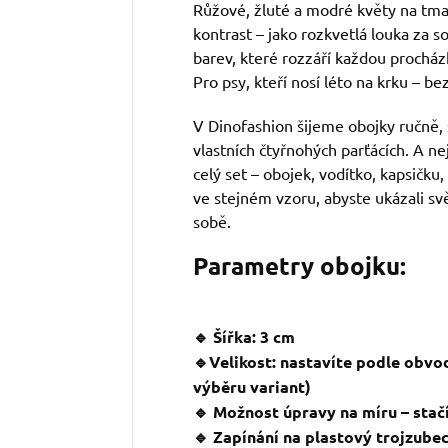
Růžové, žluté a modré květy na tm
kontrast – jako rozkvetlá louka za 
barev, které rozzáří každou procház
Pro psy, kteří nosí léto na krku – b
V Dinofashion šijeme obojky ručně, 
vlastních čtyřnohých parťácích. A ne
celý set – obojek, vodítko, kapsičku,
ve stejném vzoru, abyste ukázali svě
sobě.
Parametry obojku:
🔹 Šířka: 3 cm
🔹Velikost: nastavíte podle obvo
výběru variant)
🔹 Možnost úpravy na míru – stačí
🔹 Zapínání na plastový trojzube