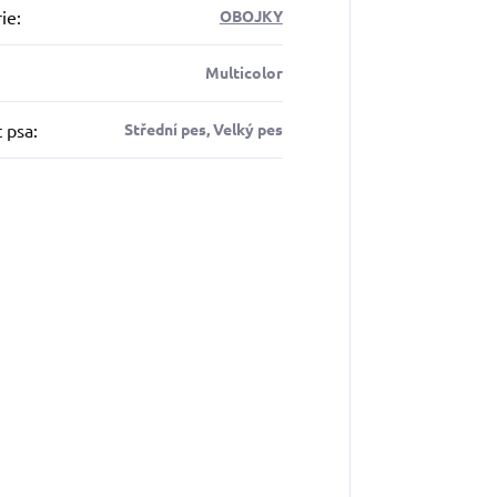
ie
:
OBOJKY
Multicolor
t psa
:
Střední pes, Velký pes