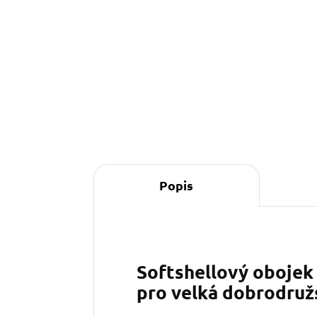
249 Kč
Do košíku
Popis
Softshellový obojek 
pro velká dobrodruž