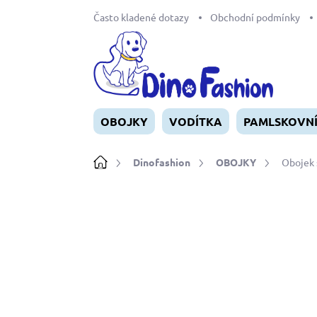
Přejít
Často kladené dotazy
Obchodní podmínky
na
obsah
OBOJKY
VODÍTKA
PAMLSKOVN
Domů
Dinofashion
OBOJKY
Obojek 
Neohodnoceno
Podrobnosti ho