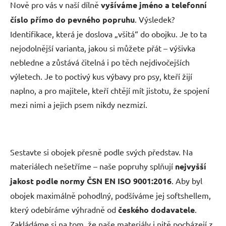
Nově pro vás v naší dílně
vyšíváme jméno a telefonní
číslo přímo do pevného popruhu
. Výsledek?
Identifikace, která je doslova „všitá“ do obojku. Je to ta
nejodolnější varianta, jakou si můžete přát – výšivka
nebledne a zůstává čitelná i po těch nejdivočejších
výletech. Je to poctivý kus výbavy pro psy, kteří žijí
naplno, a pro majitele, kteří chtějí mít jistotu, že spojení
mezi nimi a jejich psem nikdy nezmizí.
Sestavte si obojek přesně podle svých představ. Na
materiálech nešetříme – naše popruhy splňují
nejvyšší
jakost podle normy ČSN EN ISO 9001:2016
. Aby byl
obojek maximálně pohodlný, podšíváme jej softshellem,
který odebíráme výhradně od
českého dodavatele
.
Zakládáme si na tom, že naše materiály i nitě pocházejí z