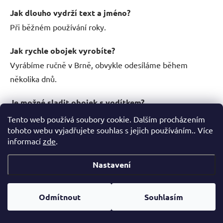
Jak dlouho vydrží text a jméno?
Při běžném používání roky.
Jak rychle obojek vyrobíte?
Vyrábíme ručně v Brně, obvykle odesíláme během
několika dnů.
Je možné sladit obojek s vodítkem?
Ano, nabízíme kompletní sady Dinofashion.
Tento web používá soubory cookie. Dalším procházením
tohoto webu vyjadřujete souhlas s jejich používáním.. Více
informací
zde
.
Nastavení
Odmítnout
Souhlasím