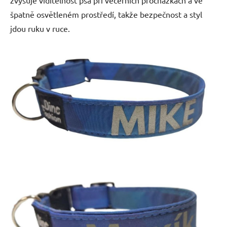
zvyšuje viditelnost psa při večerních procházkách a ve
špatně osvětleném prostředí, takže bezpečnost a styl
jdou ruku v ruce.